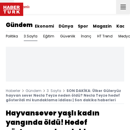
Canlı
Gündem
Ekonomi
Dünya
Spor
Magazin
Kadın
3.Sayfa
Politika
Eğitim
Güvenlik
İnanç
HT Trend
Medy
Haberler
Gündem
3. Sayfa
SON DAKİKA: Ülker Güleryüz
hayvan sever Necla Teyze neden öldü? Necla Teyze hedef
gösterildi mi kundaklama iddiası | Son dakika haberleri
Hayvansever yaşlı kadın
yangında öldü! Hedef