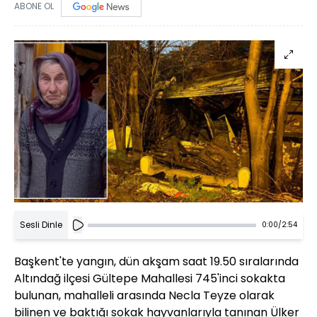
ABONE OL
Sesli Dinle
0:00
/
2:54
Başkent'te yangın, dün akşam saat 19.50 sıralarında
Altındağ ilçesi Gültepe Mahallesi 745'inci sokakta
bulunan, mahalleli arasında Necla Teyze olarak
bilinen ve baktığı sokak hayvanlarıyla tanınan Ülker