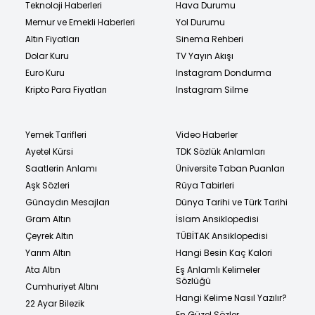
Teknoloji Haberleri
Hava Durumu
Memur ve Emekli Haberleri
Yol Durumu
Altın Fiyatları
Sinema Rehberi
Dolar Kuru
TV Yayın Akışı
Euro Kuru
Instagram Dondurma
Kripto Para Fiyatları
Instagram Silme
Yemek Tarifleri
Video Haberler
Ayetel Kürsi
TDK Sözlük Anlamları
Saatlerin Anlamı
Üniversite Taban Puanları
Aşk Sözleri
Rüya Tabirleri
Günaydın Mesajları
Dünya Tarihi ve Türk Tarihi
Gram Altın
İslam Ansiklopedisi
Çeyrek Altın
TÜBİTAK Ansiklopedisi
Yarım Altın
Hangi Besin Kaç Kalori
Ata Altın
Eş Anlamlı Kelimeler
Sözlüğü
Cumhuriyet Altını
Hangi Kelime Nasıl Yazılır?
22 Ayar Bilezik
En Güzel Sözler