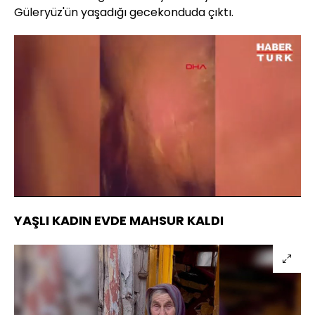
Güleryüz'ün yaşadığı gecekonduda çıktı.
Yüklendi
:
12.06%
Sesi
Oynatma
Aç
Hızı
YAŞLI KADIN EVDE MAHSUR KALDI