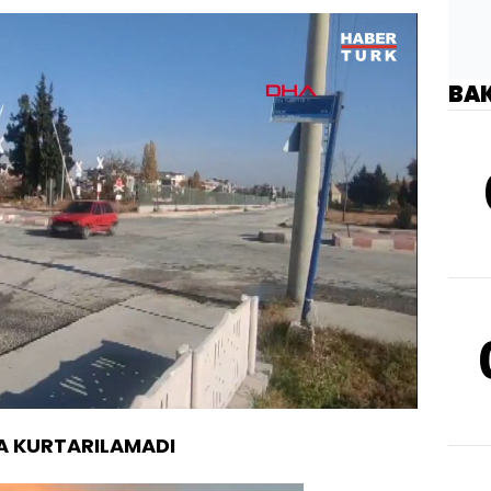
BA
üklendi
:
6.47%
Oynatma
720
Hızı
A KURTARILAMADI