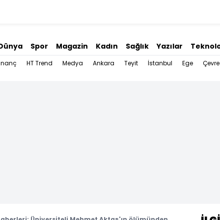
Dünya
Spor
Magazin
Kadın
Sağlık
Yazılar
Teknolo
İnanç
HT Trend
Medya
Ankara
Teyit
İstanbul
Ege
Çevre
aberleri: Üniversiteli Mehmet Aktaş'ın ölümünden