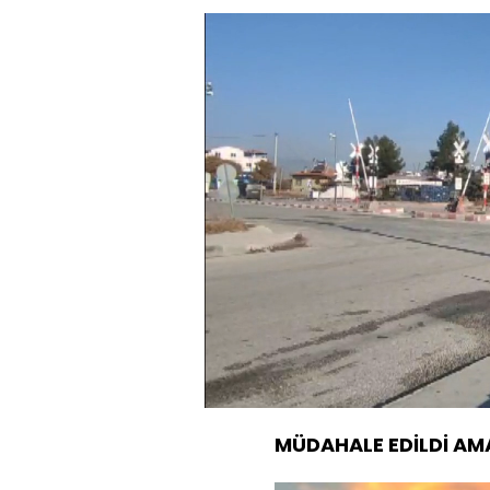
Y
7
Sesi
Aç
MÜDAHALE EDİLDİ AM