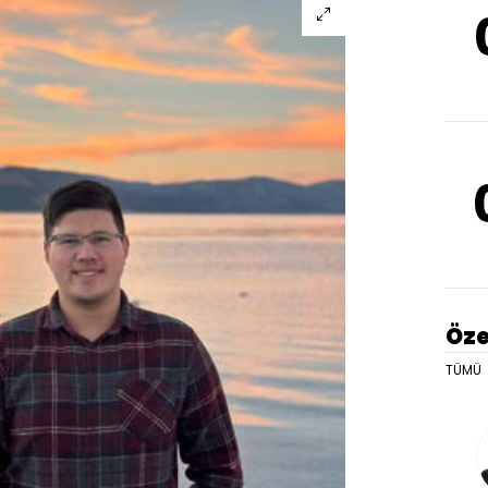
Öze
TÜMÜ