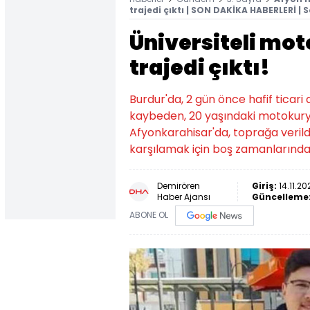
trajedi çıktı | SON DAKİKA HABERLERİ | 
Üniversiteli mo
trajedi çıktı!
Burdur'da, 2 gün önce hafif ticari
kaybeden, 20 yaşındaki motokur
Afyonkarahisar'da, toprağa verildi
karşılamak için boş zamanlarında
Demirören
Giriş:
14.11.20
Haber Ajansı
Güncelleme
ABONE OL