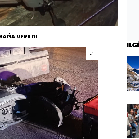
Oynatma
1080
Hızı
AĞA VERİLDİ
İLG