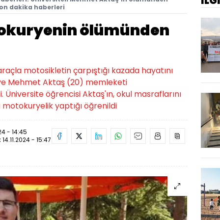
İLG
Son dakika haberleri
tokuryenin ölümünden
 araçla motosikletin çarpıştığı kazada hayatını
ye Mehmet Aktaş (20) memleketi
. Üniversite öğrencisi Aktaş'ın, okul masraflarını
 motokuryelik yaptığı öğrenildi
24 - 14:45
:
14.11.2024 - 15:47