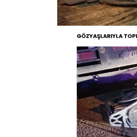
Yüklendi
:
59.11%
Sesi
Aç
GÖZYAŞLARIYLA TOPR