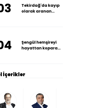
03
Tekirdağ'da kayıp
olarak aranan
adam ölü bulundu
04
Şengül hemşireyi
hayattan koparan
kaza: Kaldırımda
yürürken otomobil
ezdi
l İçerikler