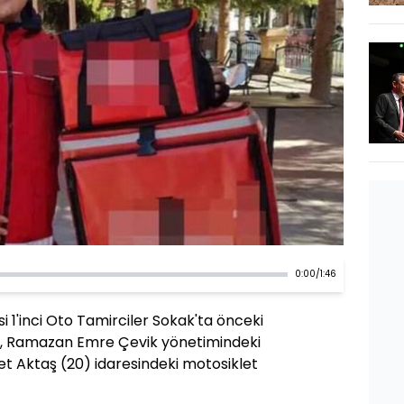
0:00
/
1:46
i 1'inci Oto Tamirciler Sokak'ta önceki
da, Ramazan Emre Çevik yönetimindeki
met Aktaş (20) idaresindeki motosiklet