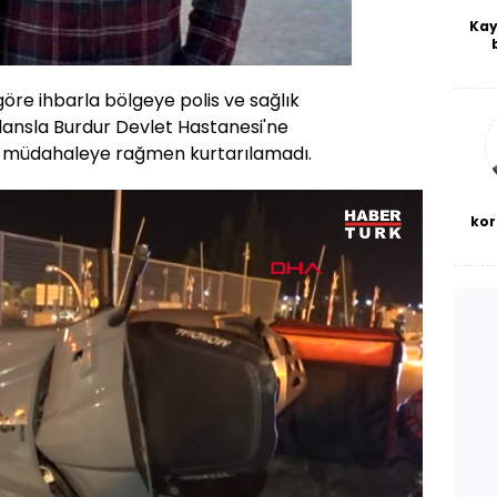
Kay
De
haf
a
öre ihbarla bölgeye polis ve sağlık
bl
ulansla Burdur Devlet Hastanesi'ne
, müdahaleye rağmen kurtarılamadı.
kor