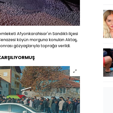
mleketi Afyonkarahisar'ın Sandıklı ilçesi
 Cenazesi köyün morguna konulan Aktaş,
nrası gözyaşlarıyla toprağa verildi.
KARŞILIYORMUŞ