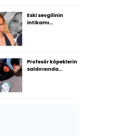
Eski sevgilinin
intikamı
YouTuber'ın başını
yaktı
Profesör köpeklerin
saldırısında
yaralandı