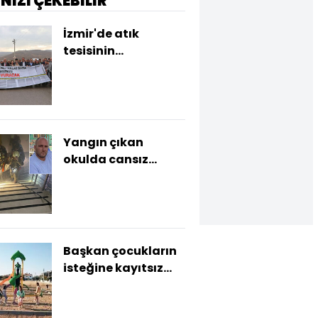
İNİZİ ÇEKEBİLİR
İzmir'de atık
tesisinin
kapatılmaması
protesto edildi
Yangın çıkan
okulda cansız
beden bulundu!
Başkan çocukların
isteğine kayıtsız
kalmadı