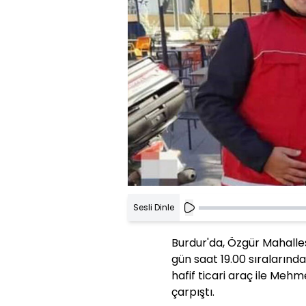
Sesli Dinle
Burdur'da, Özgür Mahalles
gün saat 19.00 sıraların
hafif ticari araç ile Meh
çarpıştı.