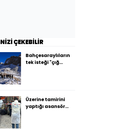
İNİZİ ÇEKEBİLİR
Bahçesaraylıların
tek isteği "çığ
tünelleri"
Üzerine tamirini
yaptığı asansör
düştü!