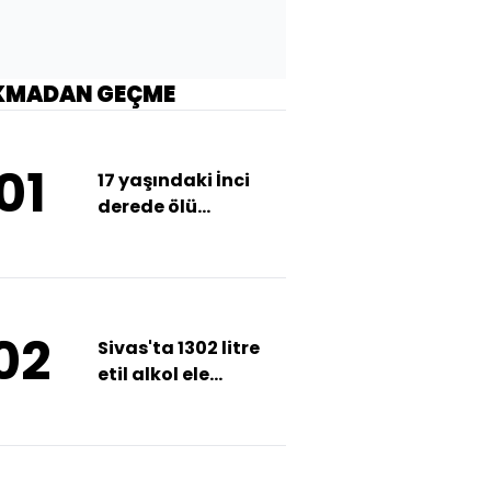
KMADAN GEÇME
01
17 yaşındaki İnci
derede ölü
bulunmuştu!
Ağabeyi konuştu!
02
Sivas'ta 1302 litre
etil alkol ele
geçirildi