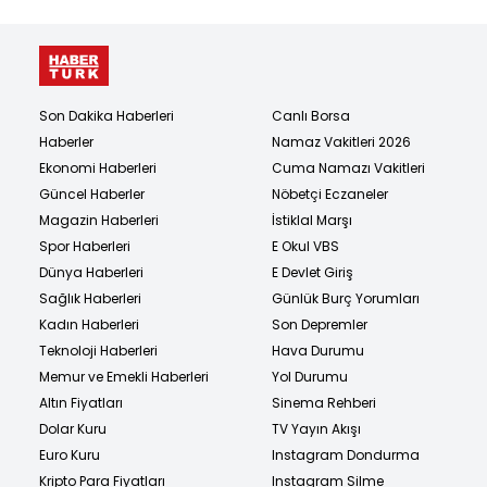
Son Dakika Haberleri
Canlı Borsa
Haberler
Namaz Vakitleri 2026
Ekonomi Haberleri
Cuma Namazı Vakitleri
Güncel Haberler
Nöbetçi Eczaneler
Magazin Haberleri
İstiklal Marşı
Spor Haberleri
E Okul VBS
Dünya Haberleri
E Devlet Giriş
Sağlık Haberleri
Günlük Burç Yorumları
Kadın Haberleri
Son Depremler
Teknoloji Haberleri
Hava Durumu
Memur ve Emekli Haberleri
Yol Durumu
Altın Fiyatları
Sinema Rehberi
Dolar Kuru
TV Yayın Akışı
Euro Kuru
Instagram Dondurma
Kripto Para Fiyatları
Instagram Silme