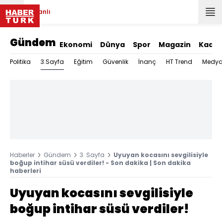
Canlı
Gündem
Ekonomi
Dünya
Spor
Magazin
Kadın
3.Sayfa
Politika
Eğitim
Güvenlik
İnanç
HT Trend
Medy
Haberler
Gündem
3. Sayfa
Uyuyan kocasını sevgilisiyle
boğup intihar süsü verdiler! - Son dakika | Son dakika
haberleri
Uyuyan kocasını sevgilisiyle
boğup intihar süsü verdiler!