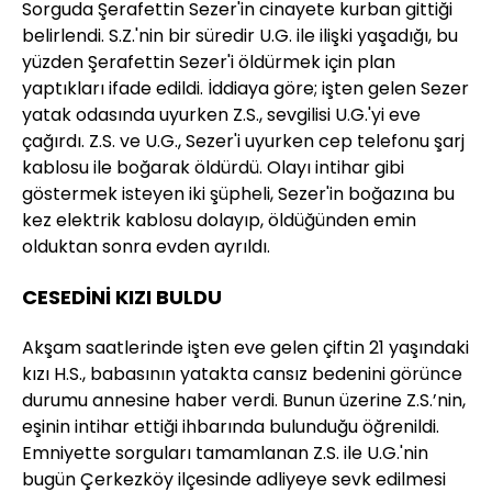
Sorguda Şerafettin Sezer'in cinayete kurban gittiği
belirlendi. S.Z.'nin bir süredir U.G. ile ilişki yaşadığı, bu
yüzden Şerafettin Sezer'i öldürmek için plan
yaptıkları ifade edildi. İddiaya göre; işten gelen Sezer
yatak odasında uyurken Z.S., sevgilisi U.G.'yi eve
çağırdı. Z.S. ve U.G., Sezer'i uyurken cep telefonu şarj
kablosu ile boğarak öldürdü. Olayı intihar gibi
göstermek isteyen iki şüpheli, Sezer'in boğazına bu
kez elektrik kablosu dolayıp, öldüğünden emin
olduktan sonra evden ayrıldı.
CESEDİNİ KIZI BULDU
Akşam saatlerinde işten eve gelen çiftin 21 yaşındaki
kızı H.S., babasının yatakta cansız bedenini görünce
durumu annesine haber verdi. Bunun üzerine Z.S.’nin,
eşinin intihar ettiği ihbarında bulunduğu öğrenildi.
Emniyette sorguları tamamlanan Z.S. ile U.G.'nin
bugün Çerkezköy ilçesinde adliyeye sevk edilmesi