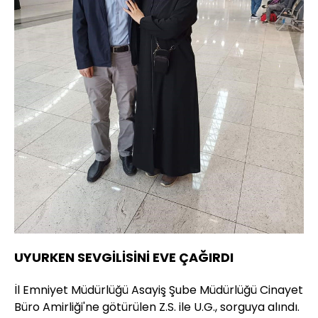
UYURKEN SEVGİLİSİNİ EVE ÇAĞIRDI
İl Emniyet Müdürlüğü Asayiş Şube Müdürlüğü Cinayet
Büro Amirliği'ne götürülen Z.S. ile U.G., sorguya alındı.