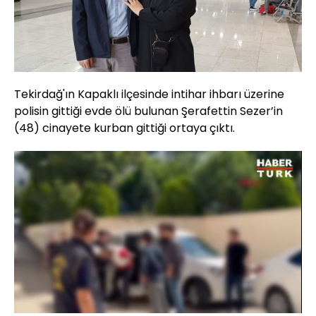
Tekirdağ'ın Kapaklı ilçesinde intihar ihbarı üzerine
polisin gittiği evde ölü bulunan Şerafettin Sezer’in
(48) cinayete kurban gittiği ortaya çıktı.
Yüklendi
:
57.83%
Sesi
Oynatma
Aç
Hızı