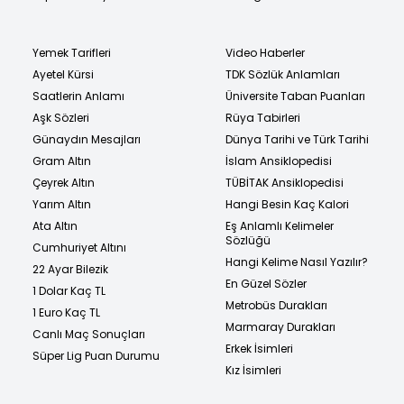
Yemek Tarifleri
Video Haberler
Ayetel Kürsi
TDK Sözlük Anlamları
Saatlerin Anlamı
Üniversite Taban Puanları
Aşk Sözleri
Rüya Tabirleri
Günaydın Mesajları
Dünya Tarihi ve Türk Tarihi
Gram Altın
İslam Ansiklopedisi
Çeyrek Altın
TÜBİTAK Ansiklopedisi
Yarım Altın
Hangi Besin Kaç Kalori
Ata Altın
Eş Anlamlı Kelimeler
Sözlüğü
Cumhuriyet Altını
Hangi Kelime Nasıl Yazılır?
22 Ayar Bilezik
En Güzel Sözler
1 Dolar Kaç TL
Metrobüs Durakları
1 Euro Kaç TL
Marmaray Durakları
Canlı Maç Sonuçları
Erkek İsimleri
Süper Lig Puan Durumu
Kız İsimleri