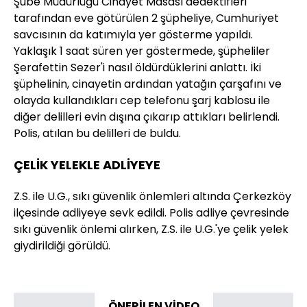
Şube Müdürlüğü Cinayet Masası dedektifleri
tarafından eve götürülen 2 şüpheliye, Cumhuriyet
savcısının da katımıyla yer gösterme yapıldı.
Yaklaşık 1 saat süren yer göstermede, şüpheliler
Şerafettin Sezer'i nasıl öldürdüklerini anlattı. İki
şüphelinin, cinayetin ardından yatağın çarşafını ve
olayda kullandıkları cep telefonu şarj kablosu ile
diğer delilleri evin dışına çıkarıp attıkları belirlendi.
Polis, atılan bu delilleri de buldu.
ÇELİK YELEKLE ADLİYEYE
Z.S. ile U.G., sıkı güvenlik önlemleri altında Çerkezköy
ilçesinde adliyeye sevk edildi. Polis adliye çevresinde
sıkı güvenlik önlemi alırken, Z.S. ile U.G.'ye çelik yelek
giydirildiği görüldü.
ÖNERİLEN VİDEO