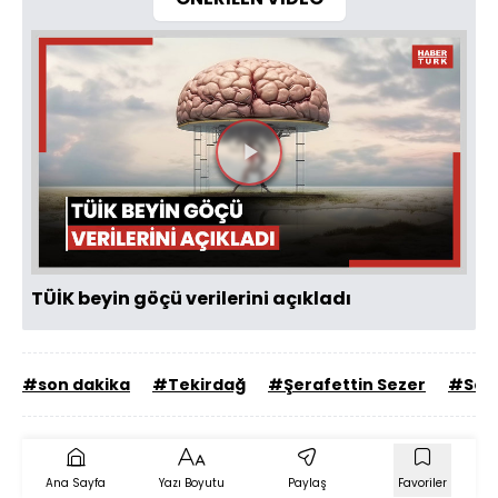
Videoyu
Oynat
TÜİK beyin göçü verilerini açıkladı
#son dakika
#Tekirdağ
#Şerafettin Sezer
#Son 
Ana Sayfa
Yazı Boyutu
Paylaş
Favoriler