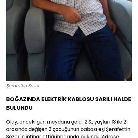
Şerafettin Sezer
BOĞAZINDA ELEKTRİK KABLOSU SARILI HALDE
BULUNDU
Olay, önceki gün meydana geldi. Z.S., yaşları 13 ile 21
arasında değişen 3 çocuğunun babası eşi Şerafettin
Sezer'in intihar ettiği ihbarında bulundu. Adrese