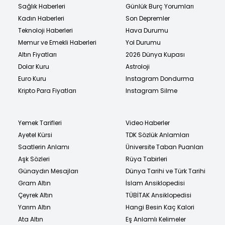
Sağlık Haberleri
Günlük Burç Yorumları
Kadın Haberleri
Son Depremler
Teknoloji Haberleri
Hava Durumu
Memur ve Emekli Haberleri
Yol Durumu
Altın Fiyatları
2026 Dünya Kupası
Dolar Kuru
Astroloji
Euro Kuru
Instagram Dondurma
Kripto Para Fiyatları
Instagram Silme
Yemek Tarifleri
Video Haberler
Ayetel Kürsi
TDK Sözlük Anlamları
Saatlerin Anlamı
Üniversite Taban Puanları
Aşk Sözleri
Rüya Tabirleri
Günaydın Mesajları
Dünya Tarihi ve Türk Tarihi
Gram Altın
İslam Ansiklopedisi
Çeyrek Altın
TÜBİTAK Ansiklopedisi
Yarım Altın
Hangi Besin Kaç Kalori
Ata Altın
Eş Anlamlı Kelimeler