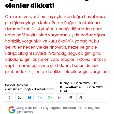
olanlar dikkat!
Omicron varyantının kış aylarına doğru hayatımıza
girdiğini söyleyen Kulak Burun Boğaz Hastalıkları
Uzmanı Prof. Dr. Aytuğ Altundağ, diğerlerine göre
daha hafif seyirli olan varyantın kişide boğaz ağrısı,
halsizlik, yorgunluk ve kuru öksürük yaptığını, bu
belirtiler nedeniyle de rinovirüs, nezle ve griple
karışabildiğini söyledi. Altundağ, soğuk algınlığına
yakalandığını düşünen vatandaşların Covid-19 testi
yaptırmama eğilimine girdiklerini, bunun da risk
grubundaki kişiler için tehlikeli olabileceğini vurguladı
Giriş:
03 Ocak 2022 - 12:50
Demet Demirkır
Güncelleme:
06 Ocak 2022 -
demetdemirkir@haberturk.com
17:24
Google’da haber kaynağınızı Habertürk olarak seçmek
için tıklayın