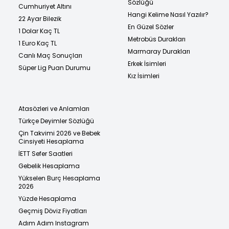
Sözlüğü
Cumhuriyet Altını
Hangi Kelime Nasıl Yazılır?
22 Ayar Bilezik
En Güzel Sözler
1 Dolar Kaç TL
Metrobüs Durakları
1 Euro Kaç TL
Marmaray Durakları
Canlı Maç Sonuçları
Erkek İsimleri
Süper Lig Puan Durumu
Kız İsimleri
Atasözleri ve Anlamları
Türkçe Deyimler Sözlüğü
Çin Takvimi 2026 ve Bebek
Cinsiyeti Hesaplama
İETT Sefer Saatleri
Gebelik Hesaplama
Yükselen Burç Hesaplama
2026
Yüzde Hesaplama
Geçmiş Döviz Fiyatları
Adım Adım Instagram