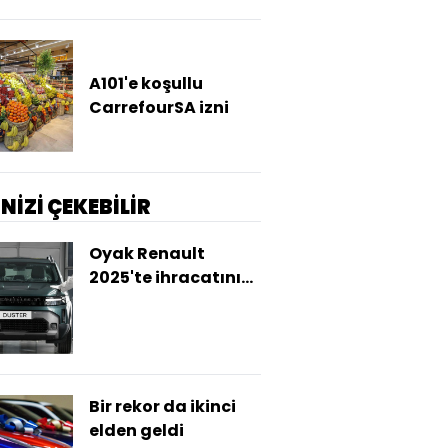
A101'e koşullu
CarrefourSA izni
İNİZİ ÇEKEBİLİR
Oyak Renault
2025'te ihracatını
artırdı
Bir rekor da ikinci
elden geldi