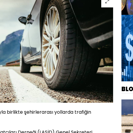
BL
yla birlikte şehirlerarası yollarda trafiğin
alatçıları Derneği (LASİD) Genel Sekreteri