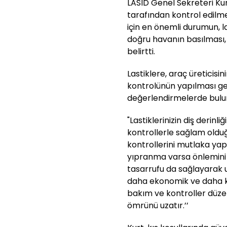
LASİD Genel Sekreteri Kur
tarafından kontrol edilme
için en önemli durumun, l
doğru havanın basılması,
belirtti.
Lastiklere, araç üreticisi
kontrolünün yapılması ger
değerlendirmelerde bulu
"Lastiklerinizin diş derinli
kontrollerle sağlam olduğ
kontrollerini mutlaka yap
yıpranma varsa önlemini a
tasarrufu da sağlayarak u
daha ekonomik ve daha ko
bakım ve kontroller düzen
ömrünü uzatır.’’