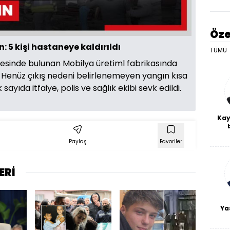
Öze
 5 kişi hastaneye kaldırıldı
TÜMÜ
itesinde bulunan Mobilya üretiml fabrikasında
 Henüz çıkış nedeni belirlenemeyen yangın kısa
ayıda itfaiye, polis ve sağlık ekibi sevk edildi.
Kay
De
Paylaş
Favoriler
haf
a
bl
ERİ
Ya