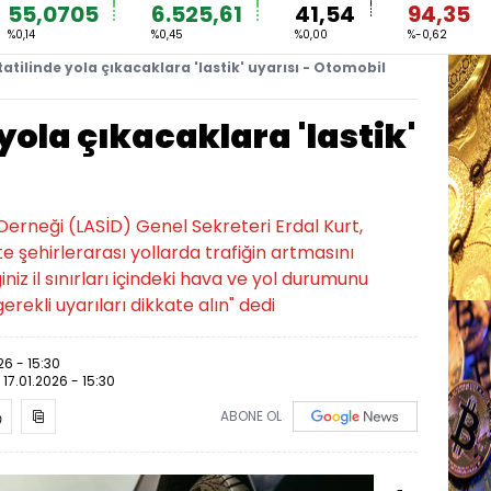
55,0705
6.525,61
41,54
94,35
%0,14
%0,45
%0,00
%-0,62
 tatilinde yola çıkacaklara 'lastik' uyarısı - Otomobil
 yola çıkacaklara 'lastik'
ı Derneği (LASİD) Genel Sekreteri Erdal Kurt,
kte şehirlerarası yollarda trafiğin artmasını
iniz il sınırları içindeki hava ve yol durumunu
gerekli uyarıları dikkate alın" dedi
26 - 15:30
:
17.01.2026 - 15:30
ABONE OL