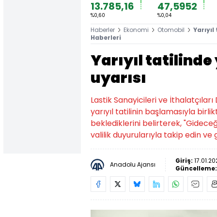
13.785,16
47,5952
%0,60
%0,04
Haberler
Ekonomi
Otomobil
Yarıyıl
Haberleri
Yarıyıl tatilinde
uyarısı
Lastik Sanayicileri ve İthalatçılar
yarıyıl tatilinin başlamasıyla birli
beklediklerini belirterek, "Gideceğ
valilik duyurularıyla takip edin ve 
Giriş:
17.01.20
Anadolu Ajansı
Güncelleme