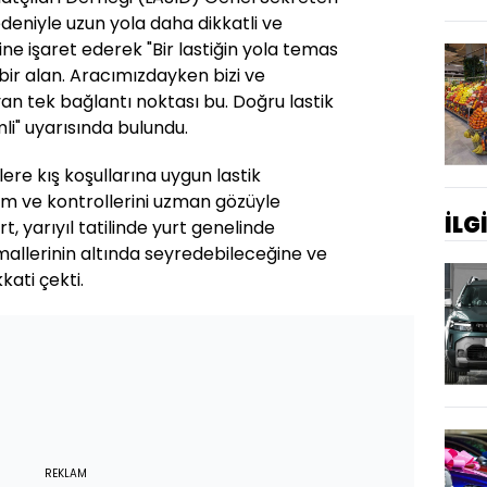
nedeniyle uzun yola daha dikkatli ve
e işaret ederek "Bir lastiğin yola temas
r bir alan. Aracımızdayken bizi ve
yan tek bağlantı noktası bu. Doğru lastik
i" uyarısında bulundu.
ere kış koşullarına uygun lastik
kım ve kontrollerini uzman gözüyle
İLG
, yarıyıl tatilinde yurt genelinde
mallerinin altında seyredebileceğine ve
kati çekti.
REKLAM