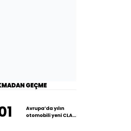
KMADAN GEÇME
01
Avrupa’da yılın
otomobili yeni CLA
oldu