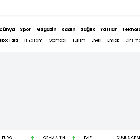
Dünya
Spor
Magazin
Kadın
Sağlık
Yazılar
Teknolo
Otomobil
ripto Para
İş Yaşam
Turizm
Enerji
Emlak
Girişimc
EURO
GRAM ALTIN
FAİZ
GÜMÜŞ GRA