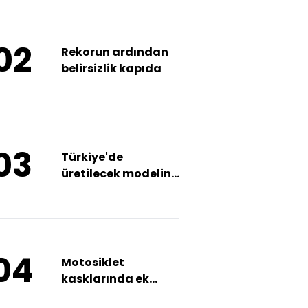
02
Rekorun ardından
belirsizlik kapıda
03
Türkiye'de
üretilecek modelini
Brüksel'de sergiledi
04
Motosiklet
kasklarında ek
vergi kalktı!