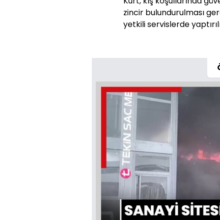
Kurt, kış koşullarında güve
zincir bulundurulması gere
yetkili servislerde yaptırı