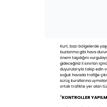
Kurt, bazı bölgelerde ya
buzlanma gibi hava durumla
önem taşıdığını vurgulayar
gideceğiniz il sınırları iç
duyurularıyla takip edin ve
soğuk havada trafiğe çıka
sürüş kurallarına uymaları 
ortak trafikte yer alan tü
"KONTROLLER YAPILM