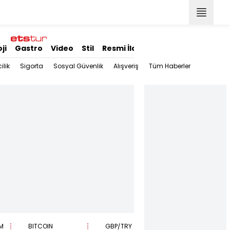
ji
Gastro
Video
Stil
Resmi İlanlar
ilik
Sigorta
Sosyal Güvenlik
Alışveriş
Tüm Haberler
M
BITCOIN
GBP/TRY
EUR/USD