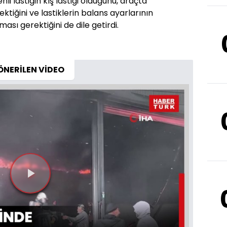
nli lastiğin kış lastiği olduğunu, araçta
ktiğini ve lastiklerin balans ayarlarının
lması gerektiğini de dile getirdi.
ÖNERİLEN VİDEO
Videoyu
Oynat