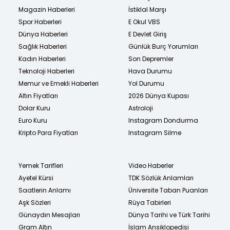
Magazin Haberleri
İstiklal Marşı
Spor Haberleri
E Okul VBS
Dünya Haberleri
E Devlet Giriş
Sağlık Haberleri
Günlük Burç Yorumları
Kadın Haberleri
Son Depremler
Teknoloji Haberleri
Hava Durumu
Memur ve Emekli Haberleri
Yol Durumu
Altın Fiyatları
2026 Dünya Kupası
Dolar Kuru
Astroloji
Euro Kuru
Instagram Dondurma
Kripto Para Fiyatları
Instagram Silme
Yemek Tarifleri
Video Haberler
Ayetel Kürsi
TDK Sözlük Anlamları
Saatlerin Anlamı
Üniversite Taban Puanları
Aşk Sözleri
Rüya Tabirleri
Günaydın Mesajları
Dünya Tarihi ve Türk Tarihi
Gram Altın
İslam Ansiklopedisi