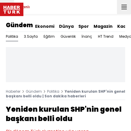
Canlı
Gündem
Ekonomi
Dünya
Spor
Magazin
Kadın
Politika
3.Sayfa
Eğitim
Güvenlik
İnanç
HT Trend
Medy
Haberler
Gündem
Politika
Yeniden kurulan SHP'nin genel
başkanı belli oldu | Son dakika haberleri
Yeniden kurulan SHP'nin genel
başkanı belli oldu