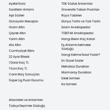
Ayetel Kürsi
TDK Sözlük Anlamları
Saatlerin Anlamı
Üniversite Taban Puanları
Aşk Sözleri
Rüya Tabirleri
Günaydın Mesajları
Dünya Tarihi ve Türk Tarihi
Gram Altın
İslam Ansiklopedisi
Çeyrek Altın
TÜBİTAK Ansiklopedisi
Yarım Altın
Hangi Besin Kaç Kalori
Ata Altın
Eş Anlamlı Kelimeler
Sözlüğü
Cumhuriyet Altını
Hangi Kelime Nasıl Yazılır?
22 Ayar Bilezik
En Güzel Sözler
1 Dolar Kaç TL
Metrobüs Durakları
1 Euro Kaç TL
Marmaray Durakları
Canlı Maç Sonuçları
Erkek İsimleri
Süper Lig Puan Durumu
Kız İsimleri
Atasözleri ve Anlamları
Türkçe Deyimler Sözlüğü