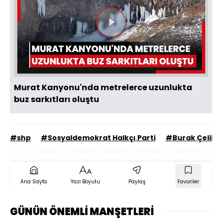
Videoyu
Oynat
Murat Kanyonu'nda metrelerce uzunlukta
buz sarkıtları oluştu
#shp
#Sosyaldemokrat Halkçı Parti
#Burak Çelik
Ana Sayfa
Yazı Boyutu
Paylaş
Favoriler
GÜNÜN ÖNEMLİ MANŞETLERİ