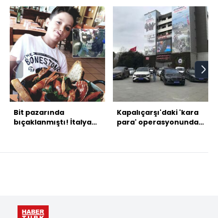
Bit pazarında
Kapalıçarşı'daki 'kara
bıçaklanmıştı! İtalyan
para' operasyonunda
şefin oğlu öldü!
10 tutuklama!