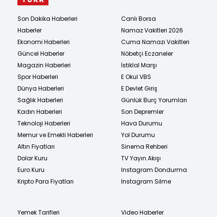
Son Dakika Haberleri
Canlı Borsa
Haberler
Namaz Vakitleri 2026
Ekonomi Haberleri
Cuma Namazı Vakitleri
Güncel Haberler
Nöbetçi Eczaneler
Magazin Haberleri
İstiklal Marşı
Spor Haberleri
E Okul VBS
Dünya Haberleri
E Devlet Giriş
Sağlık Haberleri
Günlük Burç Yorumları
Kadın Haberleri
Son Depremler
Teknoloji Haberleri
Hava Durumu
Memur ve Emekli Haberleri
Yol Durumu
Altın Fiyatları
Sinema Rehberi
Dolar Kuru
TV Yayın Akışı
Euro Kuru
Instagram Dondurma
Kripto Para Fiyatları
Instagram Silme
Yemek Tarifleri
Video Haberler