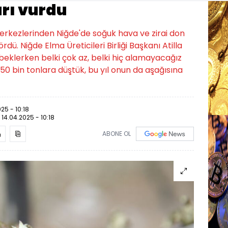
arı vurdu
erkezlerinden Niğde'de soğuk hava ve zirai don
dü. Niğde Elma Üreticileri Birliği Başkanı Atilla
beklerken belki çok az, belki hiç alamayacağız
0 bin tonlara düştük, bu yıl onun da aşağısına
25 - 10:18
:
14.04.2025 - 10:18
ABONE OL