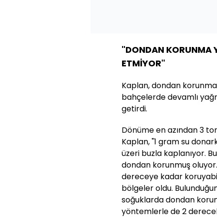
"DONDAN KORUNMA YÖ
ETMİYOR"
Kaplan, dondan korunma yö
bahçelerde devamlı yağmur
getirdi.
Dönüme en azından 3 ton 
Kaplan, "1 gram su donarke
üzeri buzla kaplanıyor. B
dondan korunmuş oluyor. 
dereceye kadar koruyabili
bölgeler oldu. Bulunduğu
soğuklarda dondan korunm
yöntemlerle de 2 derecelik