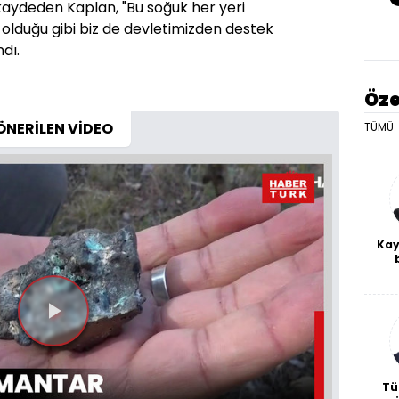
kaydeden Kaplan, "Bu soğuk her yeri
e olduğu gibi biz de devletimizden destek
ndı.
Öze
ÖNERİLEN VİDEO
TÜMÜ
Kay
De
haf
a
bl
Videoyu
Oynat
Tü