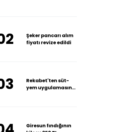
küresel rekabette
söz sahibi olacak"
02
Şeker pancarı alım
fiyatı revize edildi
03
Rekabet'ten süt-
yem uygulamasına
tedbir
04
Giresun fındığının