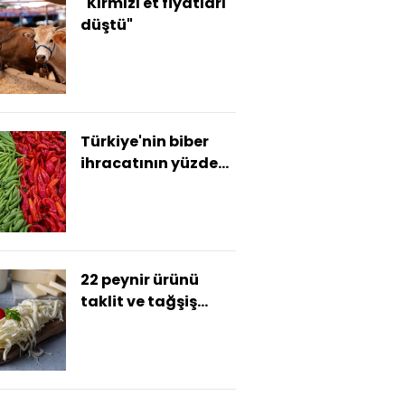
"Kırmızı et fiyatları
düştü"
Türkiye'nin biber
ihracatının yüzde
71'i Batı
Akdeniz'den
22 peynir ürünü
taklit ve tağşiş
listesinde!