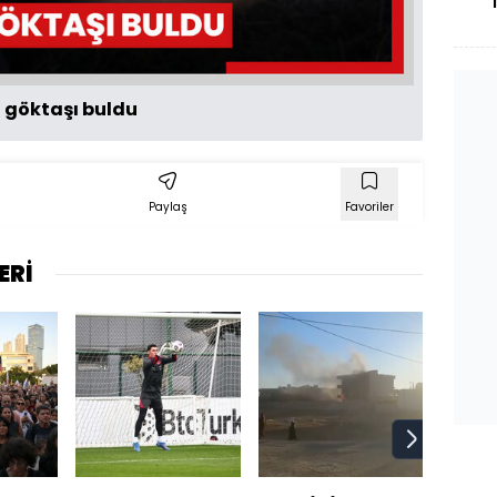
o
 göktaşı buldu
Paylaş
Favoriler
ERİ