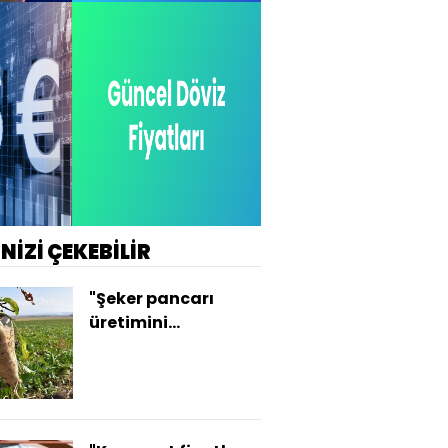
İNİZİ ÇEKEBİLİR
"Şeker pancarı
üretimini
kısıtlamayacağız"