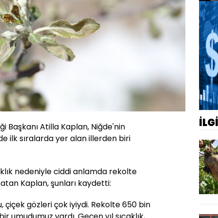
İLG
iği Başkanı Atilla Kaplan, Niğde'nin
 ilk sıralarda yer alan illerden biri
aklık nedeniyle ciddi anlamda rekolte
atan Kaplan, şunları kaydetti:
u, çiçek gözleri çok iyiydi. Rekolte 650 bin
 bir umudumuz vardı. Geçen yıl sıcaklık,