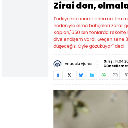
Zirai don, elmal
Türkiye'nin önemli elma üretim m
nedeniyle elma bahçeleri zarar gör
Kaplan,"650 bin tonlarda rekolte 
diye endişem vardı. Geçen sene 35
düşeceğiz. Öyle gözüküyor" dedi
Giriş:
14.04.20
Anadolu Ajansı
Güncelleme