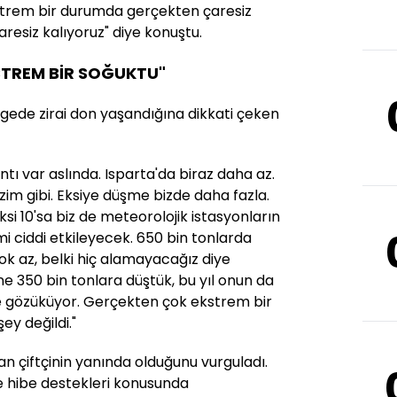
strem bir durumda gerçekten çaresiz
çaresiz kalıyoruz" diye konuştu.
STREM BİR SOĞUKTU"
gede zirai don yaşandığına dikkati çeken
ıntı var aslında. Isparta'da biraz daha az.
zim gibi. Eksiye düşme bizde daha fazla.
i 10'sa biz de meteorolojik istasyonların
imi ciddi etkileyecek. 650 bin tonlarda
ok az, belki hiç alamayacağız diye
e 350 bin tonlara düştük, bu yıl onun da
e gözüküyor. Gerçekten çok ekstrem bir
ey değildi."
n çiftçinin yanında olduğunu vurguladı.
ve hibe destekleri konusunda