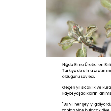
Niğde Elma Üreticileri Birl
Türkiye'de elma üretiminde
olduğunu söyledi.
Geçen yıl sıcaklık ve kur
kaybı yaşadıklarını anıms
"Bu yıl her şey iyi gidiyord
tonları yine bulacak diye