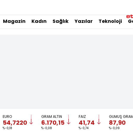
Magazin
Kadın
Sağlık
Yazılar
Teknoloji
G
EURO
GRAM ALTIN
FAİZ
GÜMÜŞ GRA
54,7220
6.170,15
41,74
87,90
%-0,18
%-0,08
%-0,74
%-0,09