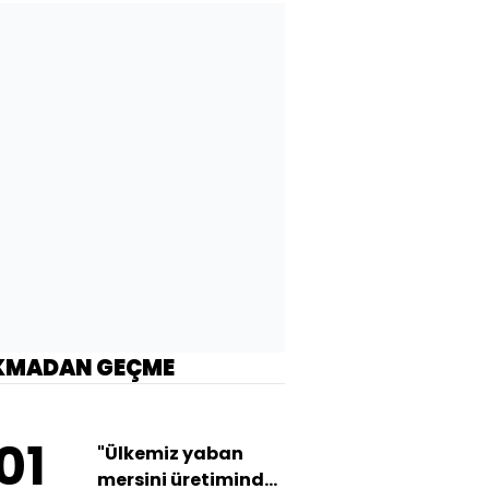
KMADAN GEÇME
01
"Ülkemiz yaban
mersini üretiminde