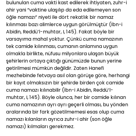
bulunulan cuma vakti kast edilerek ihtiyaten, zuhr-i
ahir yani “vaktine ulaşılıp da eda edilemeyen son
öğle namazı” niyeti ile dört rekatlık bir namaz
kılınması bazı alimlerce uygun görülmüştür (İbn-i
Abidin, Reddü’l-muhtar, I, 145). Fakat böyle bir
varsayıma mahal yoktur. Çünkü cuma namazının
tek camide kılınması, cumanın anlamına uygun
olmakla birlikte, nüfusu milyonlara ulaşan büyük
şehirlerin ortaya çıktığı günümüzde bunun yerine
getirilmesi mümkün değildir. Zaten Hanefi
mezhebinde fetvaya asıl olan görüşe göre, herhangi
bir kayıt olmaksızın bir şehirde birden çok camide
cuma namazı kılınabilir (İbn-i Abidin, Reddü’l-
muhtar, I, 145). Böyle olunca, her bir camide kılınan
cuma namazının ayrı ayrı geçerli olması, bu yönden
aralarında bir fark gözetilmemesi esas olup cuma
namazı kılanların ayrıca zuhr-i ahir (son öğle
namazı) kılmaları gerekmez.