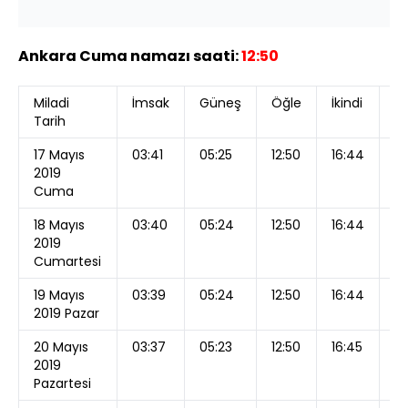
Ankara Cuma namazı saati:
12:50
Miladi
İmsak
Güneş
Öğle
İkindi
A
Tarih
17 Mayıs
03:41
05:25
12:50
16:44
20
2019
Cuma
18 Mayıs
03:40
05:24
12:50
16:44
2
2019
Cumartesi
19 Mayıs
03:39
05:24
12:50
16:44
2
2019 Pazar
20 Mayıs
03:37
05:23
12:50
16:45
2
2019
Pazartesi