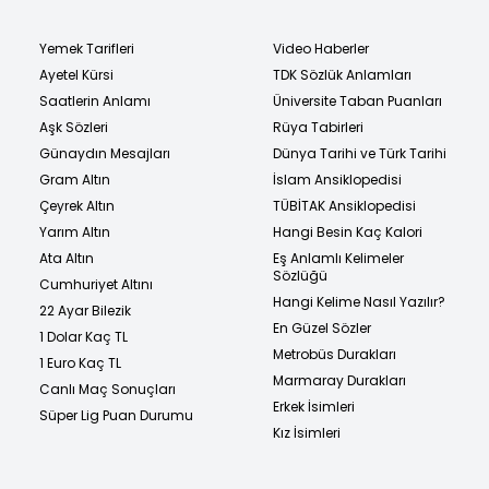
Yemek Tarifleri
Video Haberler
Ayetel Kürsi
TDK Sözlük Anlamları
Saatlerin Anlamı
Üniversite Taban Puanları
Aşk Sözleri
Rüya Tabirleri
Günaydın Mesajları
Dünya Tarihi ve Türk Tarihi
Gram Altın
İslam Ansiklopedisi
Çeyrek Altın
TÜBİTAK Ansiklopedisi
Yarım Altın
Hangi Besin Kaç Kalori
Ata Altın
Eş Anlamlı Kelimeler
Sözlüğü
Cumhuriyet Altını
Hangi Kelime Nasıl Yazılır?
22 Ayar Bilezik
En Güzel Sözler
1 Dolar Kaç TL
Metrobüs Durakları
1 Euro Kaç TL
Marmaray Durakları
Canlı Maç Sonuçları
Erkek İsimleri
Süper Lig Puan Durumu
Kız İsimleri