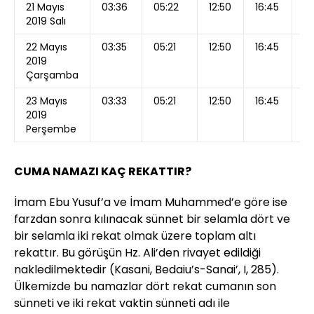
21 Mayıs
03:36
05:22
12:50
16:45
2
2019 Salı
22 Mayıs
03:35
05:21
12:50
16:45
2
2019
Çarşamba
23 Mayıs
03:33
05:21
12:50
16:45
20
2019
Perşembe
CUMA NAMAZI KAÇ REKATTIR?
İmam Ebu Yusuf’a ve İmam Muhammed’e göre ise
farzdan sonra kılınacak sünnet bir selamla dört ve
bir selamla iki rekat olmak üzere toplam altı
rekattır. Bu görüşün Hz. Ali’den rivayet edildiği
nakledilmektedir (Kasani, Bedaiu’s-Sanai’, I, 285).
Ülkemizde bu namazlar dört rekat cumanın son
sünneti ve iki rekat vaktin sünneti adı ile