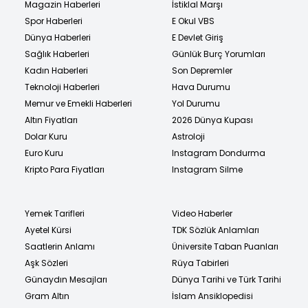
Magazin Haberleri
İstiklal Marşı
Spor Haberleri
E Okul VBS
Dünya Haberleri
E Devlet Giriş
Sağlık Haberleri
Günlük Burç Yorumları
Kadın Haberleri
Son Depremler
Teknoloji Haberleri
Hava Durumu
Memur ve Emekli Haberleri
Yol Durumu
Altın Fiyatları
2026 Dünya Kupası
Dolar Kuru
Astroloji
Euro Kuru
Instagram Dondurma
Kripto Para Fiyatları
Instagram Silme
Yemek Tarifleri
Video Haberler
Ayetel Kürsi
TDK Sözlük Anlamları
Saatlerin Anlamı
Üniversite Taban Puanları
Aşk Sözleri
Rüya Tabirleri
Günaydın Mesajları
Dünya Tarihi ve Türk Tarihi
Gram Altın
İslam Ansiklopedisi