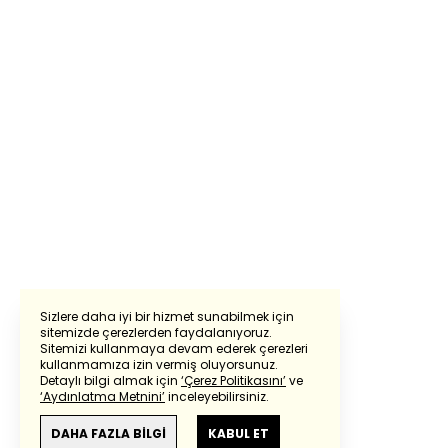
Sizlere daha iyi bir hizmet sunabilmek için
sitemizde çerezlerden faydalanıyoruz.
Sitemizi kullanmaya devam ederek çerezleri
Powered by
Translate
kullanmamıza izin vermiş oluyorsunuz.
Detaylı bilgi almak için
‘Çerez Politikasını’
ve
‘Aydınlatma Metnini’
inceleyebilirsiniz.
Bu çeviride
Google Translete
kullanılmıştır.
Anlam ve çeviri hatalarından
haberturk.com
DAHA FAZLA BİLGİ
KABUL ET