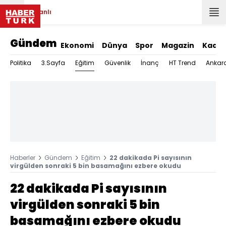
Canlı
Gündem
Ekonomi
Dünya
Spor
Magazin
Kadın
Eğitim
Politika
3.Sayfa
Güvenlik
İnanç
HT Trend
Ankar
Haberler
Gündem
Eğitim
22 dakikada Pi sayısının
virgülden sonraki 5 bin basamağını ezbere okudu
22 dakikada Pi sayısının
virgülden sonraki 5 bin
basamağını ezbere okudu