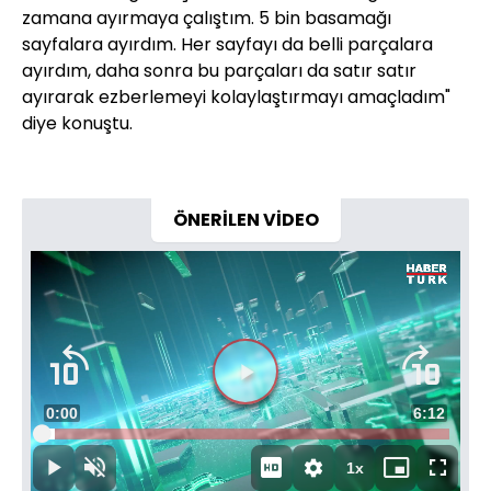
zamana ayırmaya çalıştım. 5 bin basamağı
sayfalara ayırdım. Her sayfayı da belli parçalara
ayırdım, daha sonra bu parçaları da satır satır
ayırarak ezberlemeyi kolaylaştırmayı amaçladım"
diye konuştu.
ÖNERİLEN VİDEO
Videoyu
Süre
0:00
Toplam
6:12
Oynat
Yüklendi
:
3.29%
Süre
1x
Oynat
Sesi
Oynatma
Mini
Tam
Aç
Hızı
oynatıcı
Ekran