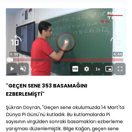
Videoyu
Süre
0:00
Toplam
4:44
Oynat
Yüklendi
:
3.49%
Süre
1x
Oynat
Sesi
Oynatma
Mini
Tam
Aç
Hızı
oynatıcı
Ekran
"GEÇEN SENE 353 BASAMAĞINI
EZBERLEMİŞTİ"
Şükran Doyran, "Geçen sene okulumuzda 14 Mart'ta
Dünya Pi Günü'nü kutladık. Bu kutlamalarda Pi
sayısının virgülden sonraki basamakları ezberleme
yarışması düzenlemiştik. Bilge Kağan, geçen sene