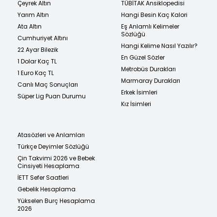
Çeyrek Altın
TÜBİTAK Ansiklopedisi
Yarım Altın
Hangi Besin Kaç Kalori
Ata Altın
Eş Anlamlı Kelimeler
Sözlüğü
Cumhuriyet Altını
Hangi Kelime Nasıl Yazılır?
22 Ayar Bilezik
En Güzel Sözler
1 Dolar Kaç TL
Metrobüs Durakları
1 Euro Kaç TL
Marmaray Durakları
Canlı Maç Sonuçları
Erkek İsimleri
Süper Lig Puan Durumu
Kız İsimleri
Atasözleri ve Anlamları
Türkçe Deyimler Sözlüğü
Çin Takvimi 2026 ve Bebek
Cinsiyeti Hesaplama
İETT Sefer Saatleri
Gebelik Hesaplama
Yükselen Burç Hesaplama
2026