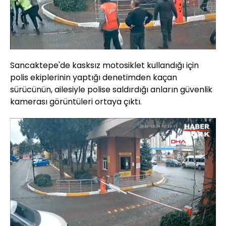
Sancaktepe'de kasksız motosiklet kullandığı için
polis ekiplerinin yaptığı denetimden kaçan
sürücünün, ailesiyle polise saldırdığı anların güvenlik
kamerası görüntüleri ortaya çıktı.
Yüklendi
:
14.14%
Sesi
Oynatma