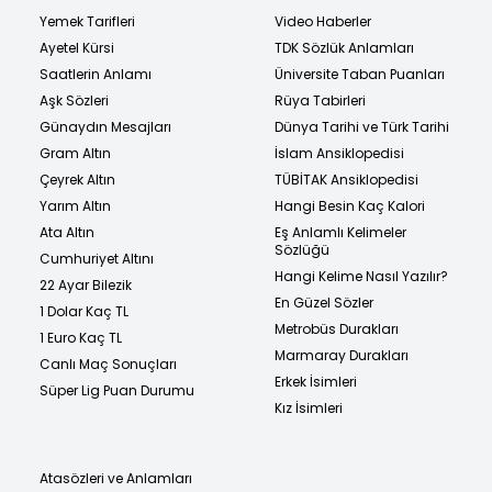
Yemek Tarifleri
Video Haberler
Ayetel Kürsi
TDK Sözlük Anlamları
Saatlerin Anlamı
Üniversite Taban Puanları
Aşk Sözleri
Rüya Tabirleri
Günaydın Mesajları
Dünya Tarihi ve Türk Tarihi
Gram Altın
İslam Ansiklopedisi
Çeyrek Altın
TÜBİTAK Ansiklopedisi
Yarım Altın
Hangi Besin Kaç Kalori
Ata Altın
Eş Anlamlı Kelimeler
Sözlüğü
Cumhuriyet Altını
Hangi Kelime Nasıl Yazılır?
22 Ayar Bilezik
En Güzel Sözler
1 Dolar Kaç TL
Metrobüs Durakları
1 Euro Kaç TL
Marmaray Durakları
Canlı Maç Sonuçları
Erkek İsimleri
Süper Lig Puan Durumu
Kız İsimleri
Atasözleri ve Anlamları