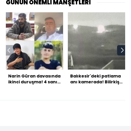
GÜNÜN ÖNEMLİ MANŞETLERİ
Narin Güran davasında
Balıkesir'deki patlama
ikinci duruşma! 4 sanık
anı kamerada! Bilirkişi
için karar bekleniyor
heyetinden inceleme