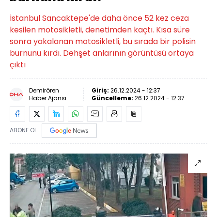
İstanbul Sancaktepe'de daha önce 52 kez ceza
kesilen motosikletli, denetimden kaçtı. Kısa süre
sonra yakalanan motosikletli, bu sırada bir polisin
burnunu kırdı. Dehşet anlarının görüntüsü ortaya
çıktı
Demirören
Giriş:
26.12.2024 - 12:37
Haber Ajansı
Güncelleme:
26.12.2024 - 12:37
ABONE OL