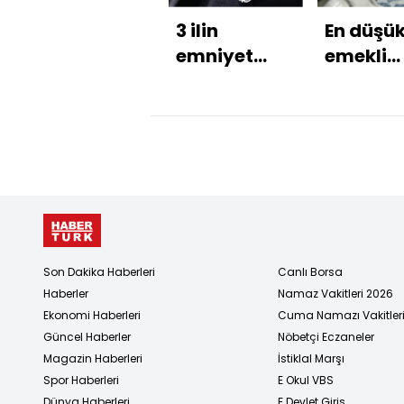
3 ilin
En düşü
emniyet
emekli
müdürü
maaşı 20
değişti
liraya
yükseltil
Son Dakika Haberleri
Canlı Borsa
Haberler
Namaz Vakitleri 2026
Ekonomi Haberleri
Cuma Namazı Vakitler
Güncel Haberler
Nöbetçi Eczaneler
Magazin Haberleri
İstiklal Marşı
Spor Haberleri
E Okul VBS
Dünya Haberleri
E Devlet Giriş