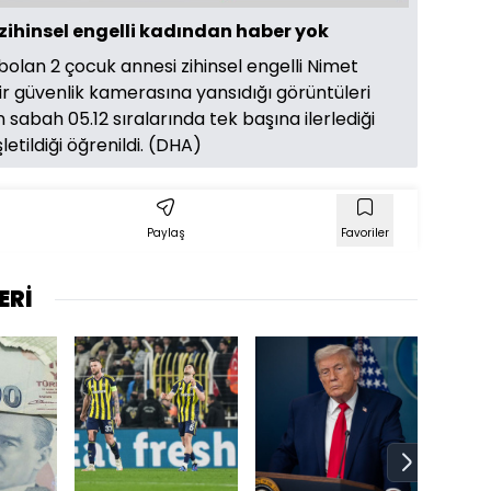
zihinsel engelli kadından haber yok
bolan 2 çocuk annesi zihinsel engelli Nimet
bir güvenlik kamerasına yansıdığı görüntüleri
ın sabah 05.12 sıralarında tek başına ilerlediği
etildiği öğrenildi. (DHA)
Paylaş
Favoriler
ERİ