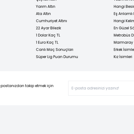
Yarım Altın
Hangi Besi
Ata Altın
Eş Anlamlı 
Cumhuriyet Altını
Hangi Kelim
22 Ayar Bilezik
En Güzel Sö
1 Dolar Kaç TL
Metrobüs D
1 Euro Kaç TL
Marmaray D
Canlı Maç Sonuçları
Erkek İsimle
Süper Lig Puan Durumu
Kız İsimleri
-postanızdan takip etmek için