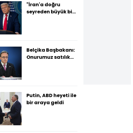
"İran'a doğru
seyreden büyük bir
filomuz var"
Belçika Başbakanı:
Onurumuz satılık
değil
Putin, ABD heyeti ile
bir araya geldi