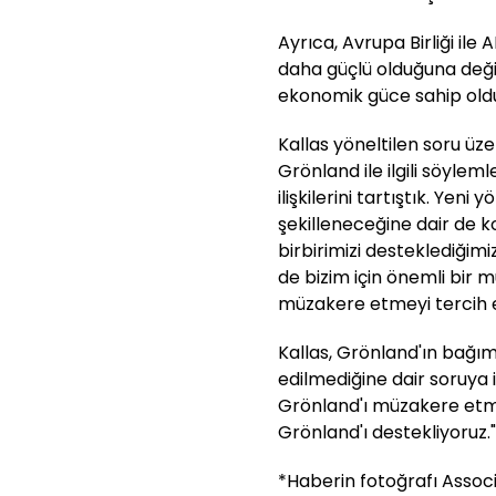
Ayrıca, Avrupa Birliği ile 
daha güçlü olduğuna değin
ekonomik güce sahip olduğ
Kallas yöneltilen soru ü
Grönland ile ilgili söylem
ilişkilerini tartıştık. Yeni 
şekilleneceğine dair de 
birbirimizi desteklediği
de bizim için önemli bir 
müzakere etmeyi tercih ed
Kallas, Grönland'ın bağım
edilmediğine dair soruya
Grönland'ı müzakere etmi
Grönland'ı destekliyoruz."
*Haberin fotoğrafı Associ