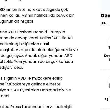
ABD'nin birlikte hareket ettiğinde çok
Öze
en Kallas, AB'nin hâlihazırda büyük bir
unun altını çizdi.
TÜMÜ
zerine ABD Başkanı Donald Trump'ın
lerine de cevap verdi. Kallas "ABD ile AB
yönetimle iş birliğimizin nasıl
konuştuk. Avrupa'da birlik olduğumuzda ve
mizde güçlüyüz. Ancak diğer yandan ABD
Kay
müttefik. Yeni yönetim de birçok konuda
De
iyor." dedi.
haf
a
bl
sızlığının ABD ile müzakere edilip
 ise "Müzakereye gelince elbette
yoruz. AB üyesi olan Danimarka'yı ve
 dedi.
açı
ated Press tarafından servis edilmiştir
çö