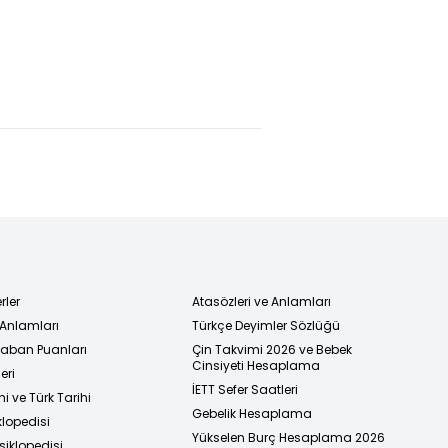
: ABD
Fenerbahçe,
Noa Lang,
iye'den
Szymanski
Galatasaray
mamen
ile yollarını
için
ilmeyi
ayırdı!
İstanbul'da!
ünüyor
rler
Atasözleri ve Anlamları
 Anlamları
Türkçe Deyimler Sözlüğü
 Taban Puanları
Çin Takvimi 2026 ve Bebek
Cinsiyeti Hesaplama
eri
İETT Sefer Saatleri
i ve Türk Tarihi
Gebelik Hesaplama
klopedisi
Yükselen Burç Hesaplama 2026
siklopedisi