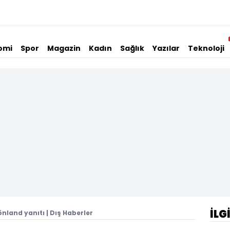
omi
Spor
Magazin
Kadın
Sağlık
Yazılar
Teknoloji
İLG
land yanıtı | Dış Haberler