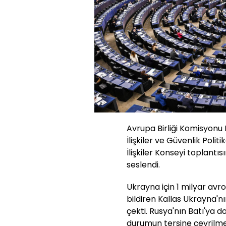
Avrupa Birliği Komisyonu 
İlişkiler ve Güvenlik Polit
İlişkiler Konseyi toplant
seslendi.
Ukrayna için 1 milyar avr
bildiren Kallas Ukrayna'
çekti. Rusya'nın Batı'ya do
durumun tersine çevrilmesi