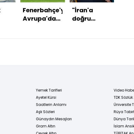
k
Fenerbahçe'ye
"İran'a
WSJ
Avrupa'da
doğru
Sur
 bin
çelme!
seyreden
ta
büyük bir
çek
di
filomuz var"
düş
Yemek Tarifleri
Video Habe
Ayetel Kürsi
TDK Sözlük
i
Saatlerin Anlamı
Üniversite
Aşk Sözleri
Rüya Tabirl
Günaydın Mesajları
Dünya Tarih
Gram Altın
İslam Ansi
Çeyrek Altın
TÜBİTAK An