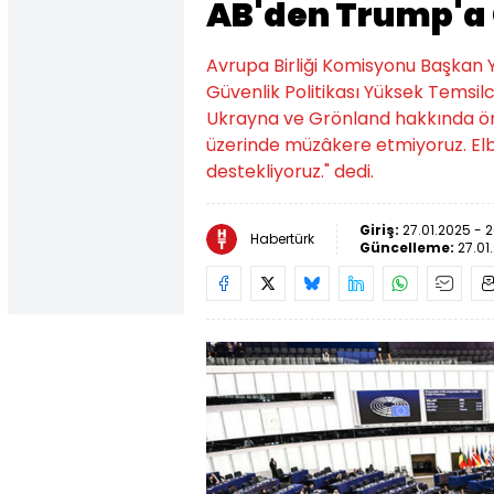
AB'den Trump'a 
Avrupa Birliği Komisyonu Başkan Yar
Güvenlik Politikası Yüksek Temsilc
Ukrayna ve Grönland hakkında ön
üzerinde müzâkere etmiyoruz. Elbe
destekliyoruz." dedi.
Giriş:
27.01.2025 - 
Habertürk
Güncelleme:
27.01