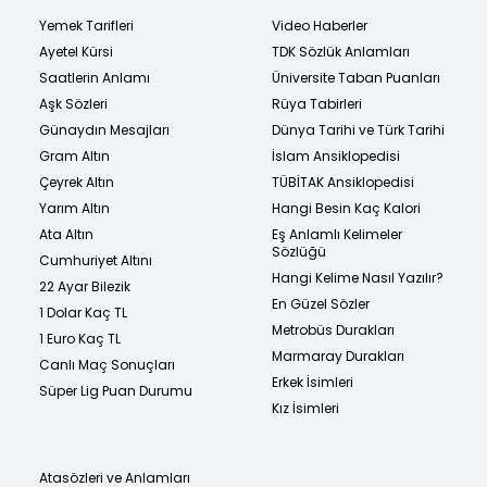
Yemek Tarifleri
Video Haberler
Ayetel Kürsi
TDK Sözlük Anlamları
Saatlerin Anlamı
Üniversite Taban Puanları
Aşk Sözleri
Rüya Tabirleri
Günaydın Mesajları
Dünya Tarihi ve Türk Tarihi
Gram Altın
İslam Ansiklopedisi
Çeyrek Altın
TÜBİTAK Ansiklopedisi
Yarım Altın
Hangi Besin Kaç Kalori
Ata Altın
Eş Anlamlı Kelimeler
Sözlüğü
Cumhuriyet Altını
Hangi Kelime Nasıl Yazılır?
22 Ayar Bilezik
En Güzel Sözler
1 Dolar Kaç TL
Metrobüs Durakları
1 Euro Kaç TL
Marmaray Durakları
Canlı Maç Sonuçları
Erkek İsimleri
Süper Lig Puan Durumu
Kız İsimleri
Atasözleri ve Anlamları