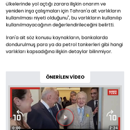
ülkelerinde yol açtığı zarara ilişkin onarım ve
yeniden inşa çalışmaları için Tahran'a ait varlıkların
kullanılması niyeti olduğunu", bu varlıkların kullanılıp
kullanılmayacağının değerlendirileceğini belirtti.
İran'a ait söz konusu kaynakların, bankalarda
dondurulmuş para ya da petrol tankerleri gibi hangi
varlıkları kapsadığına ilişkin detaylar bilinmiyor.
ÖNERİLEN VİDEO
Videoyu
Süre
0:00
Toplam
2:24