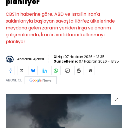
planlıyor
CBS'in haberine göre, ABD ve İsrail'in İran'a
saldırılarıyla başlayan savaşta Körfez ülkelerinde
meydana gelen zararın yeniden inşa ve onarım
çalışmalarında, İran'ın varlıklarını kullanmayı
planlıyor
Giriş:
07 Haziran 2026 - 13:35
Anadolu Ajansı
Güncelleme:
07 Haziran 2026 - 13:35
ABONE OL