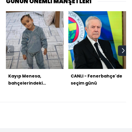
GÜNÜN ÖNEMLİ MANŞETLERİ
Kayıp Menesa,
CANLI - Fenerbahçe'de
bahçelerindeki
seçim günü
havuzda ölü bulundu!