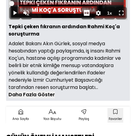
Oynat
Yüklendi
:
0%
Süre
1x
Oynat
Sesi
Oynatma
Tam
Aç
Hızı
Ekran
Tepki çeken fıkranın ardından Rahmi Koç'a
soruşturma
Adalet Bakanı Akın Gürlek, sosyal medya
hesabından yaptığı paylaşımda, iş insanı Rahmi
Koç'un, hastane açılışı programında kadınlar ve
belirli bir etnik kimliğe mensup vatandaşlara
yönelik kullandığı değerlendirilen ifadeler
nedeniyle İzmir Cumhuriyet Başsavcılığı
tarafından resen soruşturma başlatı...
Daha Fazla Göster
Ana Sayfa
Yazı Boyutu
Paylaş
Favoriler