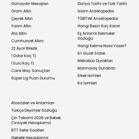
Günaydın Mesajları
Dünya Tarihi ve Türk Tarihi
Gram Altın
İslam Ansiklopedisi
Çeyrek Altın
TÜBİTAK Ansiklopedisi
Yarım Altın
Hangi Besin Kaç Kalori
Ata Altın
Eş Anlamlı Kelimeler
Sözlüğü
Cumhuriyet Altını
Hangi Kelime Nasıl Yazılır?
22 Ayar Bilezik
En Güzel Sözler
1 Dolar Kaç TL
Metrobüs Durakları
1 Euro Kaç TL
Marmaray Durakları
Canlı Maç Sonuçları
Erkek İsimleri
Süper Lig Puan Durumu
Kız İsimleri
Atasözleri ve Anlamları
Türkçe Deyimler Sözlüğü
Çin Takvimi 2026 ve Bebek
Cinsiyeti Hesaplama
İETT Sefer Saatleri
Gebelik Hesaplama