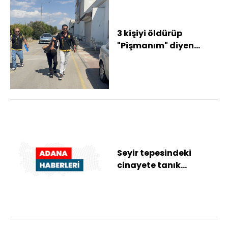
3 kişiyi öldürüp
"Pişmanım" diyen
şüpheli tutuklandı
Seyir tepesindeki
cinayete tanık
oldukları için
öldürülmüşler (3)