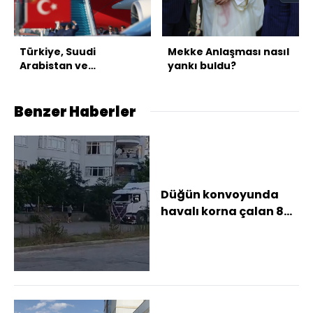
Türkiye, Suudi
Mekke Anlaşması nasıl
Arabistan ve
yankı buldu?
Pakistan'dan üçlü
savunma anlaşması
Benzer Haberler
Düğün konvoyunda
havalı korna çalan 8
kamyon sürücüsüne
168 bin TL ceza