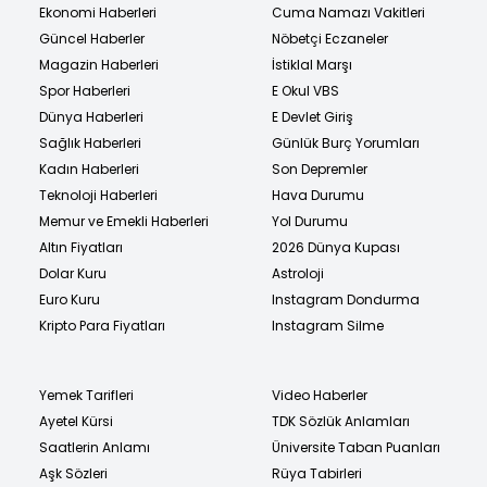
Ekonomi Haberleri
Cuma Namazı Vakitleri
Güncel Haberler
Nöbetçi Eczaneler
Magazin Haberleri
İstiklal Marşı
Spor Haberleri
E Okul VBS
Dünya Haberleri
E Devlet Giriş
Sağlık Haberleri
Günlük Burç Yorumları
Kadın Haberleri
Son Depremler
Teknoloji Haberleri
Hava Durumu
Memur ve Emekli Haberleri
Yol Durumu
Altın Fiyatları
2026 Dünya Kupası
Dolar Kuru
Astroloji
Euro Kuru
Instagram Dondurma
Kripto Para Fiyatları
Instagram Silme
Yemek Tarifleri
Video Haberler
Ayetel Kürsi
TDK Sözlük Anlamları
Saatlerin Anlamı
Üniversite Taban Puanları
Aşk Sözleri
Rüya Tabirleri