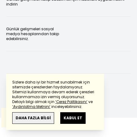
indirin
Günlük gelişmeleri sosyal
medya hesaplarından takip
edebilirsiniz.
Sizlere daha iyi bir hizmet sunabilmek için
sitemizde çerezlerden faydalanıyoruz.
Sitemizi kullanmaya devam ederek çerezleri
Powered by
Translate
kullanmamıza izin vermiş oluyorsunuz.
Detaylı bilgi almak için
‘Çerez Politikasını’
ve
‘Aydınlatma Metnini’
inceleyebilirsiniz.
Bu çeviride
Google Translete
kullanılmıştır.
Anlam ve çeviri hatalarından
haberturk.com
DAHA FAZLA BİLGİ
KABUL ET
sorumlu değildir.