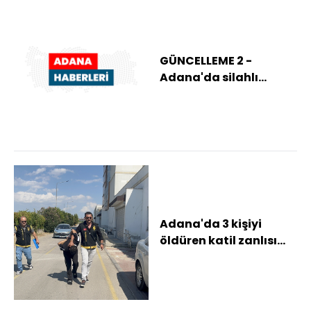
GÜNCELLEME 2 -
Adana'da silahlı
saldırıya uğrayan 3
kişi hayatını kaybetti
Adana'da 3 kişiyi
öldüren katil zanlısı
adliyeye sevk edildi