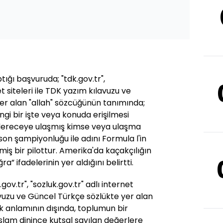
tığı başvuruda; "tdk.gov.tr",
et siteleri ile TDK yazım kılavuzu ve
er alan "allah" sözcüğünün tanımında;
ngi bir işte veya konuda erişilmesi
 dereceye ulaşmış kimse veya ulaşma
son şampiyonluğu ile adını Formula l'in
rmiş bir pilottur. Amerika'da kaçakçılığın
ra” ifadelerinin yer aldığını belirtti.
ov.tr", "sozluk.gov.tr" adlı internet
lavuzu ve Güncel Türkçe sözlükte yer alan
k anlamının dışında, toplumun bir
lam dinince kutsal sayılan değerlere