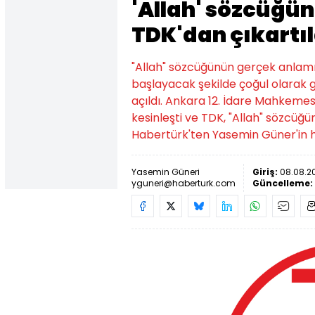
'Allah' sözcüğü
TDK'dan çıkartıl
"Allah" sözcüğünün gerçek anlamı
başlayacak şekilde çoğul olarak gö
açıldı. Ankara 12. İdare Mahkemesi
kesinleşti ve TDK, "Allah" sözcüğü
Habertürk'ten Yasemin Güner'in ha
Yasemin Güneri
Giriş:
08.08.20
yguneri@haberturk.com
Güncelleme: