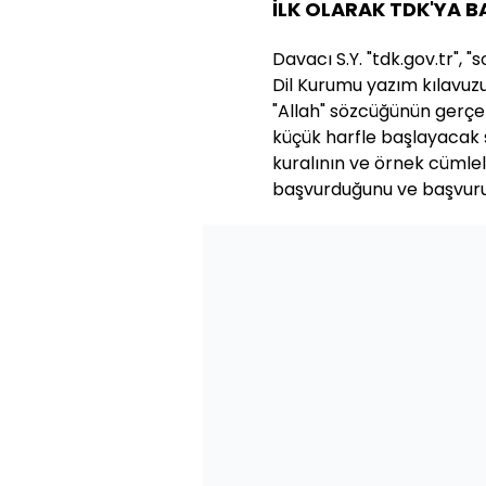
İLK OLARAK TDK'YA 
Davacı S.Y. "tdk.gov.tr", "s
Dil Kurumu yazım kılavuz
"Allah" sözcüğünün gerçe
küçük harfle başlayacak 
kuralının ve örnek cümleler
başvurduğunu ve başvurusu