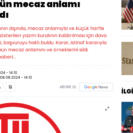
nün mecaz anlamı
dı
nın dışında, mecaz anlamıyla ve küçük harfle
sterilen yazım kuralının kaldırılması için dava
, başvuruyu haklı buldu. Karar, istinaf kararıyla
nün mecaz anlamını ve örneklerini sildi.
beri...
24 - 14:10
08.08.2024 - 14:10
ABONE OL
İLG