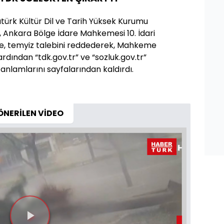
ürk Kültür Dil ve Tarih Yüksek Kurumu
i, Ankara Bölge İdare Mahkemesi 10. İdari
ire, temyiz talebini reddederek, Mahkeme
ardından “tdk.gov.tr” ve “sozluk.gov.tr”
nlamlarını sayfalarından kaldırdı.
ÖNERİLEN VİDEO