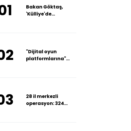
01
Bakan Göktaş,
'Külliye'de
Ramazan' etkinlik
alanını ziyaret etti
02
"Dijital oyun
platformlarına"
ilişkin açıklama
03
28 il merkezli
operasyon: 324
gözaltı