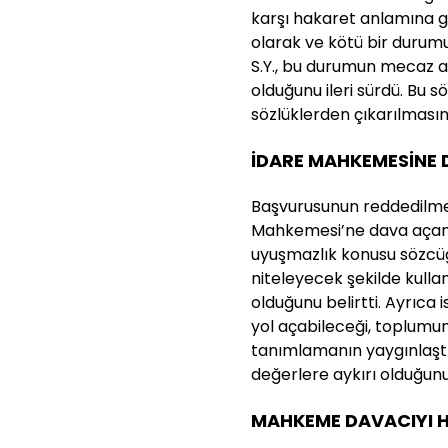
karşı hakaret anlamına g
olarak ve kötü bir durumu
S.Y., bu durumun mecaz a
olduğunu ileri sürdü. Bu 
sözlüklerden çıkarılmasını
İDARE MAHKEMESİNE 
Başvurusunun reddedilmes
Mahkemesi’ne dava açan S
uyuşmazlık konusu sözcüğü
niteleyecek şekilde kulla
olduğunu belirtti. Ayrıca 
yol açabileceği, toplumun
tanımlamanın yaygınlaştı
değerlere aykırı olduğunu 
MAHKEME DAVACIYI H