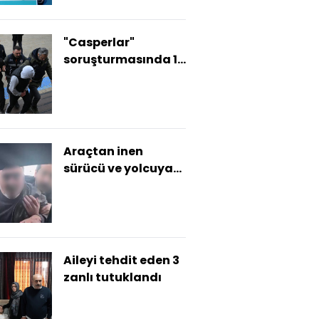
olacaktır
"Casperlar"
soruşturmasında 17
zanlıya tutuklama
talebi
Araçtan inen
sürücü ve yolcuya
para cezası
Aileyi tehdit eden 3
zanlı tutuklandı