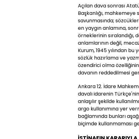
Açılan dava sonrası Atat
Başkanlığı, mahkemeye 
savunmasında; sözcükleri
en yaygın anlamına, sonr
örneklerinin sıralandığı, 
anlamlarının değil, mecaz
Kurum, 1945 yılından bu 
sözlük hazırlama ve yazma 
özendirici olma özelliğin
davanın reddedilmesi ger
Ankara 12. İdare Mahkeme
davalı idarenin Türkçe'nin,
anlaşılır şekilde kullanıl
argo kullanımına yer ver
bağlamında bunları aşağıla
biçimde kullanmaması ger
İSTİNAFIN KARARIYLA