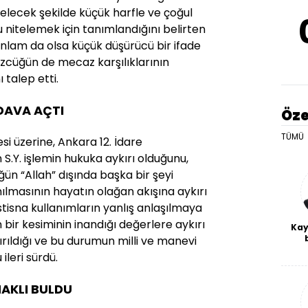
elecek şekilde küçük harfle ve çoğul
 nitelemek için tanımlandığını belirten
nlam da olsa küçük düşürücü bir ifade
sözcüğün de mecaz karşılıklarının
 talep etti.
DAVA AÇTI
Öze
TÜMÜ
i üzerine, Ankara 12. İdare
.Y. işlemin hukuka aykırı olduğunu,
n “Allah” dışında başka bir şeyi
nılmasının hayatın olağan akışına aykırı
istisna kullanımların yanlış anlaşılmaya
 bir kesiminin inandığı değerlere aykırı
Kay
rıldığı ve bu durumun milli ve manevi
De
ileri sürdü.
haf
a
bl
AKLI BULDU