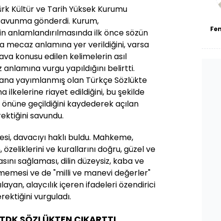
ürk Kültür ve Tarih Yüksek Kurumu
savunma gönderdi. Kurum,
Fe
n anlamlandırılmasında ilk önce sözün
a mecaz anlamına yer verildiğini, varsa
dava konusu edilen kelimelerin asıl
 anlamına vurgu yapıldığını belirtti.
yana yayımlanmış olan Türkçe Sözlükte
ilkelerine riayet edildiğini, bu şekilde
in önüne geçildiğini kaydederek açılan
ektiğini savundu.
si, davacıyı haklı buldu. Mahkeme,
 özeliklerini ve kurallarını doğru, güzel ve
masını sağlaması, dilin düzeysiz, kaba ve
memesi ve de "milli ve manevi değerler"
yan, alaycılık içeren ifadeleri özendirici
ektiğini vurguladı.
 TDK SÖZLÜKTEN ÇIKARTTI