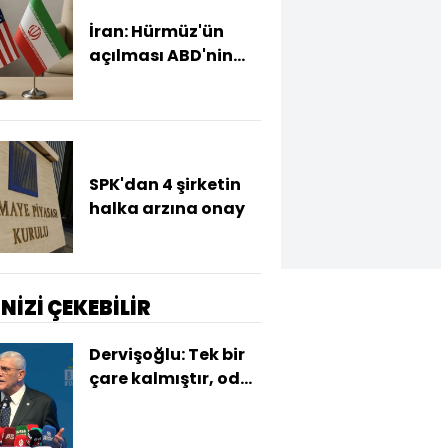
İran: Hürmüz'ün
açılması ABD'nin
tutumuna bağlı
SPK'dan 4 şirketin
halka arzına onay
İNİZİ ÇEKEBİLİR
Dervişoğlu: Tek bir
çare kalmıştır, oda
bu iktidardan
kurtulmak