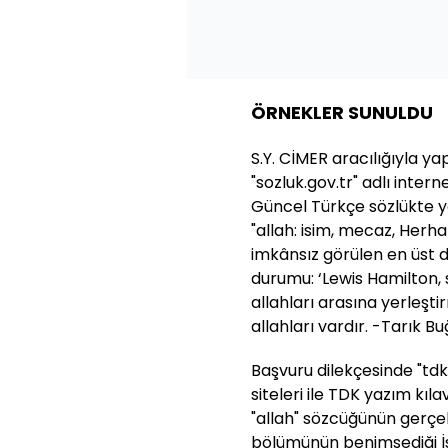
ÖRNEKLER SUNULDU
S.Y. CİMER aracılığıyla yap
"sozluk.gov.tr" adlı intern
Güncel Türkçe sözlükte y
"allah: isim, mecaz, Herha
imkânsız görülen en üst
durumu: ‘Lewis Hamilton, 
allahları arasına yerleşti
allahları vardır. -Tarık Buğ
Başvuru dilekçesinde "tdk.g
siteleri ile TDK yazım kı
"allah" sözcüğünün gerçe
bölümünün benimsediği İs