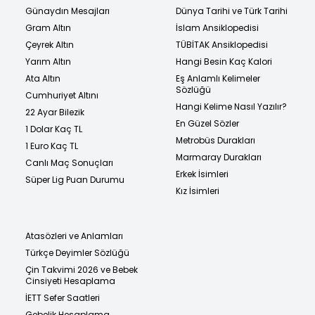
Günaydın Mesajları
Dünya Tarihi ve Türk Tarihi
Gram Altın
İslam Ansiklopedisi
Çeyrek Altın
TÜBİTAK Ansiklopedisi
Yarım Altın
Hangi Besin Kaç Kalori
Ata Altın
Eş Anlamlı Kelimeler
Sözlüğü
Cumhuriyet Altını
Hangi Kelime Nasıl Yazılır?
22 Ayar Bilezik
En Güzel Sözler
1 Dolar Kaç TL
Metrobüs Durakları
1 Euro Kaç TL
Marmaray Durakları
Canlı Maç Sonuçları
Erkek İsimleri
Süper Lig Puan Durumu
Kız İsimleri
Atasözleri ve Anlamları
Türkçe Deyimler Sözlüğü
Çin Takvimi 2026 ve Bebek
Cinsiyeti Hesaplama
İETT Sefer Saatleri
Gebelik Hesaplama