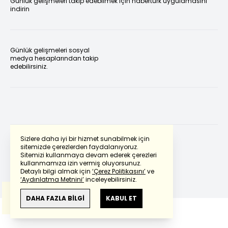
Günlük gelişmeleri takip edebilmek için habertürk uygulamasını
indirin
Günlük gelişmeleri sosyal
medya hesaplarından takip
edebilirsiniz.
Sizlere daha iyi bir hizmet sunabilmek için
sitemizde çerezlerden faydalanıyoruz.
Sitemizi kullanmaya devam ederek çerezleri
Powered by
Translate
kullanmamıza izin vermiş oluyorsunuz.
Detaylı bilgi almak için
‘Çerez Politikasını’
ve
‘Aydınlatma Metnini’
inceleyebilirsiniz.
Bu çeviride
Google Translete
kullanılmıştır.
Anlam ve çeviri hatalarından
haberturk.com
DAHA FAZLA BİLGİ
KABUL ET
sorumlu değildir.