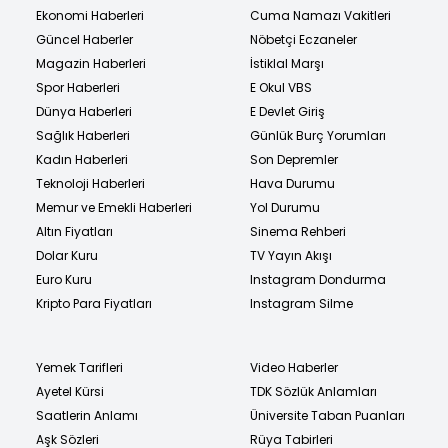
Ekonomi Haberleri
Cuma Namazı Vakitleri
Güncel Haberler
Nöbetçi Eczaneler
Magazin Haberleri
İstiklal Marşı
Spor Haberleri
E Okul VBS
Dünya Haberleri
E Devlet Giriş
Sağlık Haberleri
Günlük Burç Yorumları
Kadın Haberleri
Son Depremler
Teknoloji Haberleri
Hava Durumu
Memur ve Emekli Haberleri
Yol Durumu
Altın Fiyatları
Sinema Rehberi
Dolar Kuru
TV Yayın Akışı
Euro Kuru
Instagram Dondurma
Kripto Para Fiyatları
Instagram Silme
Yemek Tarifleri
Video Haberler
Ayetel Kürsi
TDK Sözlük Anlamları
Saatlerin Anlamı
Üniversite Taban Puanları
Aşk Sözleri
Rüya Tabirleri