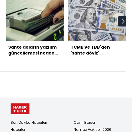
Sahte doların yazılım
TCMB ve TBB'den
güncellemesi neden
'sahte döviz'
uzun sürüyor?
açıklaması
Son Dakika Haberleri
Canlı Borsa
Haberler
Namaz Vakitleri 2026