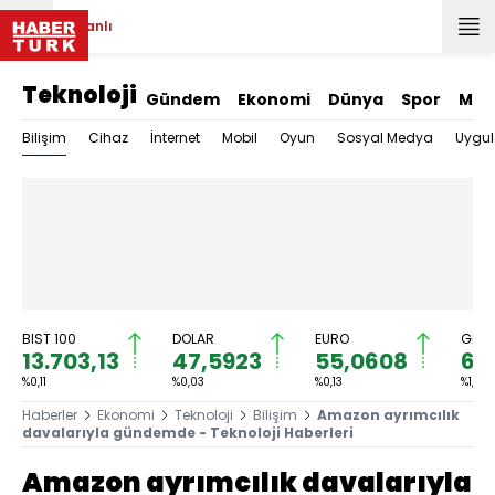
Canlı
Teknoloji
Gündem
Ekonomi
Dünya
Spor
Mag
Bilişim
Cihaz
İnternet
Mobil
Oyun
Sosyal Medya
Uygu
BIST 100
DOLAR
EURO
GRAM
13.703,13
47,5923
55,0608
6.
%0,11
%0,03
%0,13
%1,13
Haberler
Ekonomi
Teknoloji
Bilişim
Amazon ayrımcılık
davalarıyla gündemde - Teknoloji Haberleri
Amazon ayrımcılık davalarıyla