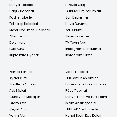
Dünya Haberleri
E Devlet Giriş
Sağlık Haberleri
Günlük Burç Yorumları
Kadın Haberleri
Son Depremler
Teknoloji Haberleri
Hava Durumu
Memur ve Emekli Haberleri
Yol Durumu
Altın Fiyatları
Sinema Rehberi
Dolar Kuru
TV Yayın Akışı
Euro Kuru
Instagram Dondurma
Kripto Para Fiyatları
Instagram Silme
Yemek Tarifleri
Video Haberler
Ayetel Kürsi
TDK Sözlük Anlamları
Saatlerin Anlamı
Üniversite Taban Puanları
Aşk Sözleri
Rüya Tabirleri
Günaydın Mesajları
Dünya Tarihi ve Türk Tarihi
Gram Altın
İslam Ansiklopedisi
Çeyrek Altın
TÜBİTAK Ansiklopedisi
Yarım Altın
Hangi Besin Kaç Kalori