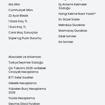
Ata Altın
Eş Anlamlı Kelimeler
Sözlüğü
Cumhuriyet Altını
Hangi Kelime Nasıl Yazılır?
22 Ayar Bilezik
En Güzel Sözler
1 Dolar Kaç TL
Metrobüs Durakları
1 Euro Kaç TL
Marmaray Durakları
Canlı Maç Sonuçları
Erkek İsimleri
Süper Lig Puan Durumu
Kız İsimleri
Atasözleri ve Anlamları
Türkçe Deyimler Sözlüğü
Çin Takvimi 2026 ve Bebek
Cinsiyeti Hesaplama
İETT Sefer Saatleri
Gebelik Hesaplama
Yükselen Burç Hesaplama
2026
Yüzde Hesaplama
Geçmiş Döviz Fiyatları