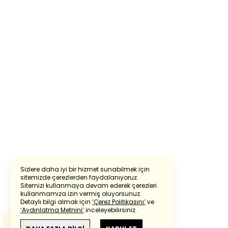
Sizlere daha iyi bir hizmet sunabilmek için
sitemizde çerezlerden faydalanıyoruz.
Sitemizi kullanmaya devam ederek çerezleri
Powered by
Translate
kullanmamıza izin vermiş oluyorsunuz.
Detaylı bilgi almak için
‘Çerez Politikasını’
ve
‘Aydınlatma Metnini’
inceleyebilirsiniz.
Bu çeviride
Google Translete
kullanılmıştır.