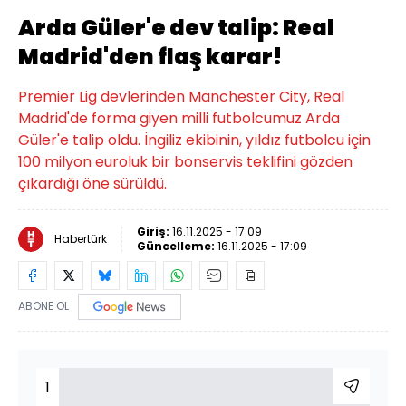
Arda Güler'e dev talip: Real
Madrid'den flaş karar!
Premier Lig devlerinden Manchester City, Real
Madrid'de forma giyen milli futbolcumuz Arda
Güler'e talip oldu. İngiliz ekibinin, yıldız futbolcu için
100 milyon euroluk bir bonservis teklifini gözden
çıkardığı öne sürüldü.
Giriş:
16.11.2025 - 17:09
Habertürk
Güncelleme:
16.11.2025 - 17:09
ABONE OL
1