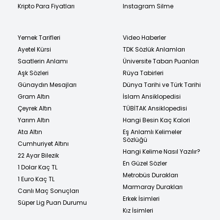
Kripto Para Fiyatları
Instagram Silme
Yemek Tarifleri
Video Haberler
Ayetel Kürsi
TDK Sözlük Anlamları
Saatlerin Anlamı
Üniversite Taban Puanları
Aşk Sözleri
Rüya Tabirleri
Günaydın Mesajları
Dünya Tarihi ve Türk Tarihi
Gram Altın
İslam Ansiklopedisi
Çeyrek Altın
TÜBİTAK Ansiklopedisi
Yarım Altın
Hangi Besin Kaç Kalori
Ata Altın
Eş Anlamlı Kelimeler
Sözlüğü
Cumhuriyet Altını
Hangi Kelime Nasıl Yazılır?
22 Ayar Bilezik
En Güzel Sözler
1 Dolar Kaç TL
Metrobüs Durakları
1 Euro Kaç TL
Marmaray Durakları
Canlı Maç Sonuçları
Erkek İsimleri
Süper Lig Puan Durumu
Kız İsimleri