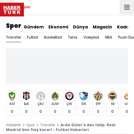
Canlı
Spor
Gündem
Ekonomi
Dünya
Magazin
Kadın
Transfer
Futbol
Basketbol
Tenis
Voleybol
NBA
Puan Du
ASF
BJK
ÇRZ
ALNY
ÇFK
EFK
EYP
FB
GS
0
0
0
0
0
0
0
0
0
Haberler
Spor
Transfer
Arda Güler'e dev talip: Real
Madrid'den flaş karar! - Futbol Haberleri