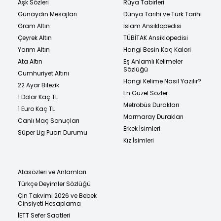
Aşk Sözleri
Rüya Tabirleri
Günaydın Mesajları
Dünya Tarihi ve Türk Tarihi
Gram Altın
İslam Ansiklopedisi
Çeyrek Altın
TÜBİTAK Ansiklopedisi
Yarım Altın
Hangi Besin Kaç Kalori
Ata Altın
Eş Anlamlı Kelimeler
Sözlüğü
Cumhuriyet Altını
Hangi Kelime Nasıl Yazılır?
22 Ayar Bilezik
En Güzel Sözler
1 Dolar Kaç TL
Metrobüs Durakları
1 Euro Kaç TL
Marmaray Durakları
Canlı Maç Sonuçları
Erkek İsimleri
Süper Lig Puan Durumu
Kız İsimleri
Atasözleri ve Anlamları
Türkçe Deyimler Sözlüğü
Çin Takvimi 2026 ve Bebek
Cinsiyeti Hesaplama
İETT Sefer Saatleri