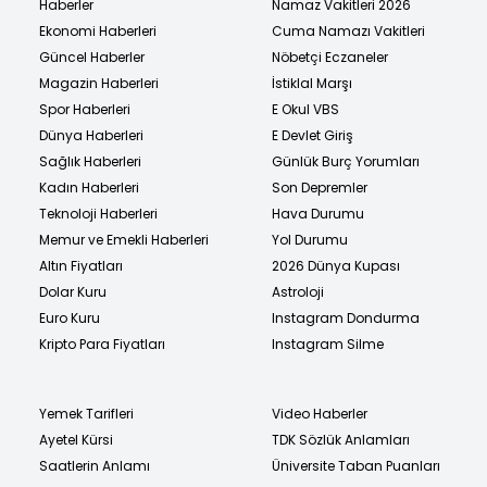
Haberler
Namaz Vakitleri 2026
Ekonomi Haberleri
Cuma Namazı Vakitleri
Güncel Haberler
Nöbetçi Eczaneler
Magazin Haberleri
İstiklal Marşı
Spor Haberleri
E Okul VBS
Dünya Haberleri
E Devlet Giriş
Sağlık Haberleri
Günlük Burç Yorumları
Kadın Haberleri
Son Depremler
Teknoloji Haberleri
Hava Durumu
Memur ve Emekli Haberleri
Yol Durumu
Altın Fiyatları
2026 Dünya Kupası
Dolar Kuru
Astroloji
Euro Kuru
Instagram Dondurma
Kripto Para Fiyatları
Instagram Silme
Yemek Tarifleri
Video Haberler
Ayetel Kürsi
TDK Sözlük Anlamları
Saatlerin Anlamı
Üniversite Taban Puanları