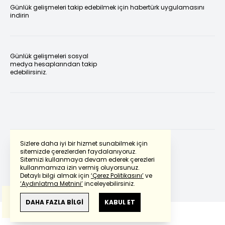
Günlük gelişmeleri takip edebilmek için habertürk uygulamasını
indirin
Günlük gelişmeleri sosyal
medya hesaplarından takip
edebilirsiniz.
Sizlere daha iyi bir hizmet sunabilmek için
sitemizde çerezlerden faydalanıyoruz.
Sitemizi kullanmaya devam ederek çerezleri
Powered by
Translate
kullanmamıza izin vermiş oluyorsunuz.
Detaylı bilgi almak için
‘Çerez Politikasını’
ve
‘Aydınlatma Metnini’
inceleyebilirsiniz.
Bu çeviride
Google Translete
kullanılmıştır.
Anlam ve çeviri hatalarından
haberturk.com
DAHA FAZLA BİLGİ
KABUL ET
sorumlu değildir.