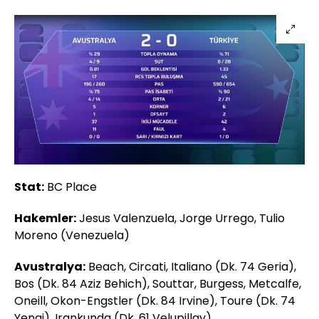
Stat:
BC Place
Hakemler:
Jesus Valenzuela, Jorge Urrego, Tulio
Moreno (Venezuela)
Avustralya:
Beach, Circati, Italiano (Dk. 74 Geria),
Bos (Dk. 84 Aziz Behich), Souttar, Burgess, Metcalfe,
Oneill, Okon-Engstler (Dk. 84 Irvine), Toure (Dk. 74
Yengi), Irankunda (Dk. 61 Velupillay)