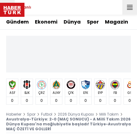
Canlı
Gündem
Ekonomi
Dünya
Spor
Magazin
ASF
BJK
ÇRZ
ALNY
ÇFK
EFK
EYP
FB
GS
0
0
0
0
0
0
0
0
0
Haberler
Spor
Futbol
2026 Dünya Kupası
Milli Takım
Avustralya-Türkiye: 2-0 (MAÇ SONUCU) - A Milli Takım 2026
Dünya Kupası'na mağlubiyetle başladı! Türkiye-Avustralya
MAÇ ÖZETİ VE GOLLERİ