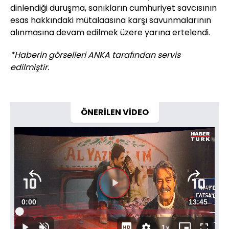
dinlendiği duruşma, sanıkların cumhuriyet savcısının
esas hakkındaki mütalaasına karşı savunmalarının
alınmasına devam edilmek üzere yarına ertelendi.
*Haberin görselleri ANKA tarafından servis
edilmiştir.
ÖNERİLEN VİDEO
Videoyu
Süre
0:00
Toplam
13:45
Oynat
Yüklendi
:
1.20%
Süre
1x