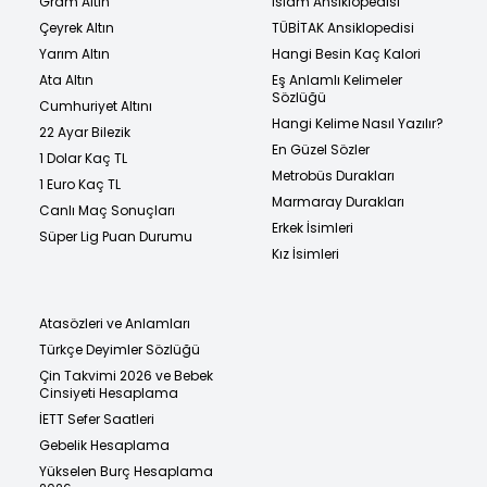
Gram Altın
İslam Ansiklopedisi
Çeyrek Altın
TÜBİTAK Ansiklopedisi
Yarım Altın
Hangi Besin Kaç Kalori
Ata Altın
Eş Anlamlı Kelimeler
Sözlüğü
Cumhuriyet Altını
Hangi Kelime Nasıl Yazılır?
22 Ayar Bilezik
En Güzel Sözler
1 Dolar Kaç TL
Metrobüs Durakları
1 Euro Kaç TL
Marmaray Durakları
Canlı Maç Sonuçları
Erkek İsimleri
Süper Lig Puan Durumu
Kız İsimleri
Atasözleri ve Anlamları
Türkçe Deyimler Sözlüğü
Çin Takvimi 2026 ve Bebek
Cinsiyeti Hesaplama
İETT Sefer Saatleri
Gebelik Hesaplama
Yükselen Burç Hesaplama