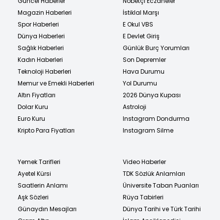
Güncel Haberler
Nöbetçi Eczaneler
Magazin Haberleri
İstiklal Marşı
Spor Haberleri
E Okul VBS
Dünya Haberleri
E Devlet Giriş
Sağlık Haberleri
Günlük Burç Yorumları
Kadın Haberleri
Son Depremler
Teknoloji Haberleri
Hava Durumu
Memur ve Emekli Haberleri
Yol Durumu
Altın Fiyatları
2026 Dünya Kupası
Dolar Kuru
Astroloji
Euro Kuru
Instagram Dondurma
Kripto Para Fiyatları
Instagram Silme
Yemek Tarifleri
Video Haberler
Ayetel Kürsi
TDK Sözlük Anlamları
Saatlerin Anlamı
Üniversite Taban Puanları
Aşk Sözleri
Rüya Tabirleri
Günaydın Mesajları
Dünya Tarihi ve Türk Tarihi