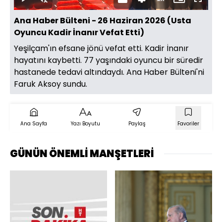
Oynat
Sesi
Oynatma
Mini
Tam
Aç
Hızı
oynatıcı
Ekran
Ana Haber Bülteni - 26 Haziran 2026 (Usta
Oyuncu Kadir İnanır Vefat Etti)
Yeşilçam'ın efsane jönü vefat etti. Kadir İnanır
hayatını kaybetti. 77 yaşındaki oyuncu bir süredir
hastanede tedavi altındaydı. Ana Haber Bülteni'ni
Faruk Aksoy sundu.
Ana Sayfa
Yazı Boyutu
Paylaş
Favoriler
GÜNÜN ÖNEMLİ MANŞETLERİ