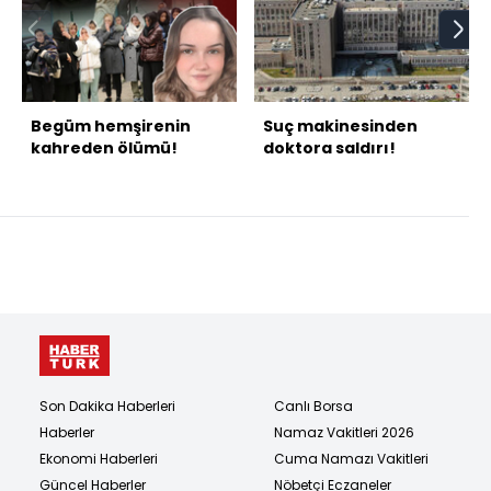
Begüm hemşirenin
Suç makinesinden
kahreden ölümü!
doktora saldırı!
Son Dakika Haberleri
Canlı Borsa
Haberler
Namaz Vakitleri 2026
Ekonomi Haberleri
Cuma Namazı Vakitleri
Güncel Haberler
Nöbetçi Eczaneler