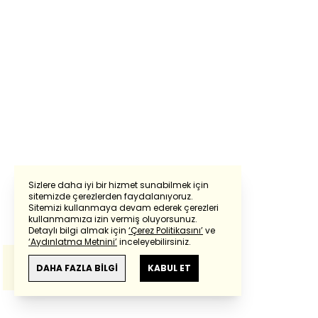
Sizlere daha iyi bir hizmet sunabilmek için
sitemizde çerezlerden faydalanıyoruz.
Sitemizi kullanmaya devam ederek çerezleri
Powered by
Translate
kullanmamıza izin vermiş oluyorsunuz.
Detaylı bilgi almak için
‘Çerez Politikasını’
ve
‘Aydınlatma Metnini’
inceleyebilirsiniz.
Bu çeviride
Google Translete
kullanılmıştır.
Anlam ve çeviri hatalarından
haberturk.com
DAHA FAZLA BİLGİ
KABUL ET
sorumlu değildir.