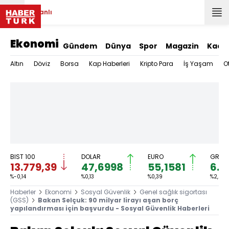
Canlı
Ekonomi
Gündem
Dünya
Spor
Magazin
Kadı
Altın
Döviz
Borsa
Kap Haberleri
Kripto Para
İş Yaşam
O
BIST 100
DOLAR
EURO
GRAM 
13.779,39
47,6998
55,1581
6.6
%-0,14
%0,13
%0,39
%2,59
Haberler
Ekonomi
Sosyal Güvenlik
Genel sağlık sigortası
(GSS)
Bakan Selçuk: 90 milyar lirayı aşan borç
yapılandırması için başvurdu - Sosyal Güvenlik Haberleri