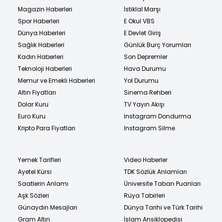
Magazin Haberleri
İstiklal Marşı
Spor Haberleri
E Okul VBS
Dünya Haberleri
E Devlet Giriş
Sağlık Haberleri
Günlük Burç Yorumları
Kadın Haberleri
Son Depremler
Teknoloji Haberleri
Hava Durumu
Memur ve Emekli Haberleri
Yol Durumu
Altın Fiyatları
Sinema Rehberi
Dolar Kuru
TV Yayın Akışı
Euro Kuru
Instagram Dondurma
Kripto Para Fiyatları
Instagram Silme
Yemek Tarifleri
Video Haberler
Ayetel Kürsi
TDK Sözlük Anlamları
Saatlerin Anlamı
Üniversite Taban Puanları
Aşk Sözleri
Rüya Tabirleri
Günaydın Mesajları
Dünya Tarihi ve Türk Tarihi
Gram Altın
İslam Ansiklopedisi