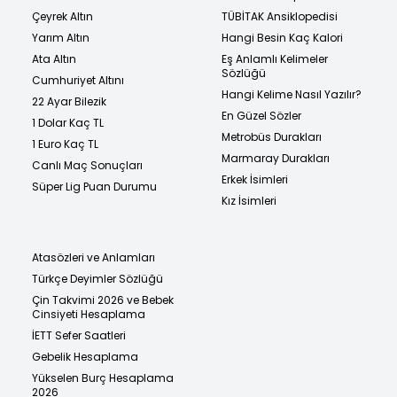
Çeyrek Altın
TÜBİTAK Ansiklopedisi
Yarım Altın
Hangi Besin Kaç Kalori
Ata Altın
Eş Anlamlı Kelimeler
Sözlüğü
Cumhuriyet Altını
Hangi Kelime Nasıl Yazılır?
22 Ayar Bilezik
En Güzel Sözler
1 Dolar Kaç TL
Metrobüs Durakları
1 Euro Kaç TL
Marmaray Durakları
Canlı Maç Sonuçları
Erkek İsimleri
Süper Lig Puan Durumu
Kız İsimleri
Atasözleri ve Anlamları
Türkçe Deyimler Sözlüğü
Çin Takvimi 2026 ve Bebek
Cinsiyeti Hesaplama
İETT Sefer Saatleri
Gebelik Hesaplama
Yükselen Burç Hesaplama
2026