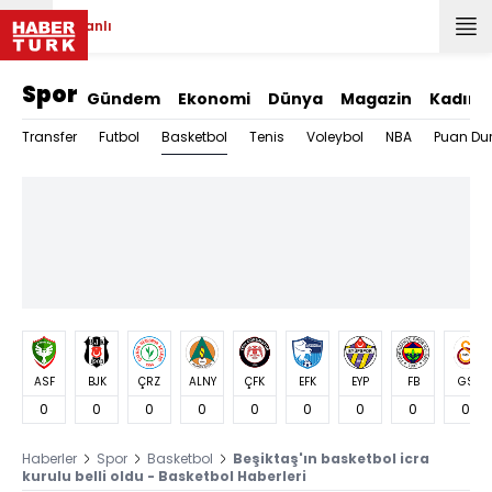
Canlı
Spor
Gündem
Ekonomi
Dünya
Magazin
Kadın
Basketbol
Transfer
Futbol
Tenis
Voleybol
NBA
Puan Du
ASF
BJK
ÇRZ
ALNY
ÇFK
EFK
EYP
FB
GS
0
0
0
0
0
0
0
0
0
Haberler
Spor
Basketbol
Beşiktaş'ın basketbol icra
kurulu belli oldu - Basketbol Haberleri