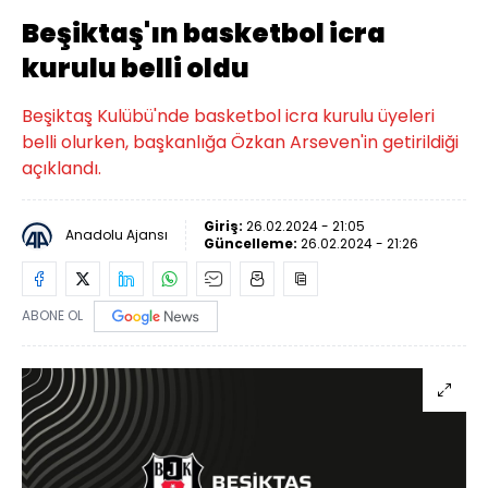
Beşiktaş'ın basketbol icra
kurulu belli oldu
Beşiktaş Kulübü'nde basketbol icra kurulu üyeleri
belli olurken, başkanlığa Özkan Arseven'in getirildiği
açıklandı.
Giriş:
26.02.2024 - 21:05
Anadolu Ajansı
Güncelleme:
26.02.2024 - 21:26
ABONE OL