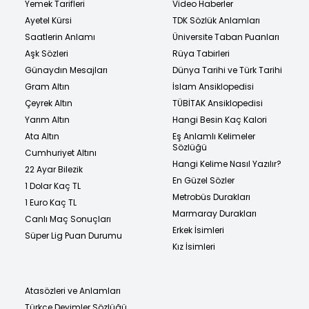
Yemek Tarifleri
Video Haberler
Ayetel Kürsi
TDK Sözlük Anlamları
Saatlerin Anlamı
Üniversite Taban Puanları
Aşk Sözleri
Rüya Tabirleri
Günaydın Mesajları
Dünya Tarihi ve Türk Tarihi
Gram Altın
İslam Ansiklopedisi
Çeyrek Altın
TÜBİTAK Ansiklopedisi
Yarım Altın
Hangi Besin Kaç Kalori
Ata Altın
Eş Anlamlı Kelimeler
Sözlüğü
Cumhuriyet Altını
Hangi Kelime Nasıl Yazılır?
22 Ayar Bilezik
En Güzel Sözler
1 Dolar Kaç TL
Metrobüs Durakları
1 Euro Kaç TL
Marmaray Durakları
Canlı Maç Sonuçları
Erkek İsimleri
Süper Lig Puan Durumu
Kız İsimleri
Atasözleri ve Anlamları
Türkçe Deyimler Sözlüğü