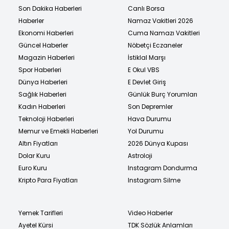
Son Dakika Haberleri
Canlı Borsa
Haberler
Namaz Vakitleri 2026
Ekonomi Haberleri
Cuma Namazı Vakitleri
Güncel Haberler
Nöbetçi Eczaneler
Magazin Haberleri
İstiklal Marşı
Spor Haberleri
E Okul VBS
Dünya Haberleri
E Devlet Giriş
Sağlık Haberleri
Günlük Burç Yorumları
Kadın Haberleri
Son Depremler
Teknoloji Haberleri
Hava Durumu
Memur ve Emekli Haberleri
Yol Durumu
Altın Fiyatları
2026 Dünya Kupası
Dolar Kuru
Astroloji
Euro Kuru
Instagram Dondurma
Kripto Para Fiyatları
Instagram Silme
Yemek Tarifleri
Video Haberler
Ayetel Kürsi
TDK Sözlük Anlamları