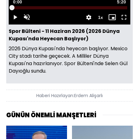
Süre
0:00
Toplam
5:20
Yüklendi
:
0.05%
Süre
1x
Duraklat
Sesi
Oynatma
Mini
Tam
Aç
Hızı
oynatıcı
Ekran
Spor Bülteni - 11 Haziran 2026 (2026 Dünya
Kupası'nda Heyecan Başlıyor)
2026 Dünya Kupası'nda heyecan başlıyor. Mexico
City stadı tarihe geçecek. A Milliler Dünya
Kupası'na hazırlanıyor. Spor Bülteni'nde Selen Gül
Dayıoğlu sundu.
Haberi Hazırlayan:
Erdem Alişarlı
GÜNÜN ÖNEMLİ MANŞETLERİ