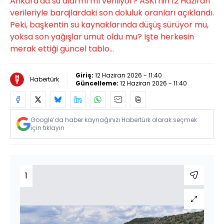
Ankara'da su alarmı mı veriliyor? ASKİ'nin 12 Haziran
verileriyle barajlardaki son doluluk oranları açıklandı.
Peki, başkentin su kaynaklarında düşüş sürüyor mu,
yoksa son yağışlar umut oldu mu? İşte herkesin
merak ettiği güncel tablo…
Giriş:
12 Haziran 2026 - 11:40
Habertürk
Güncelleme:
12 Haziran 2026 - 11:40
Google’da haber kaynağınızı Habertürk olarak seçmek
için tıklayın
1