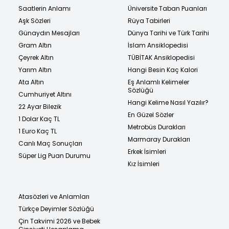
Saatlerin Anlamı
Üniversite Taban Puanları
Aşk Sözleri
Rüya Tabirleri
Günaydın Mesajları
Dünya Tarihi ve Türk Tarihi
Gram Altın
İslam Ansiklopedisi
Çeyrek Altın
TÜBİTAK Ansiklopedisi
Yarım Altın
Hangi Besin Kaç Kalori
Ata Altın
Eş Anlamlı Kelimeler
Sözlüğü
Cumhuriyet Altını
Hangi Kelime Nasıl Yazılır?
22 Ayar Bilezik
En Güzel Sözler
1 Dolar Kaç TL
Metrobüs Durakları
1 Euro Kaç TL
Marmaray Durakları
Canlı Maç Sonuçları
Erkek İsimleri
Süper Lig Puan Durumu
Kız İsimleri
Atasözleri ve Anlamları
Türkçe Deyimler Sözlüğü
Çin Takvimi 2026 ve Bebek