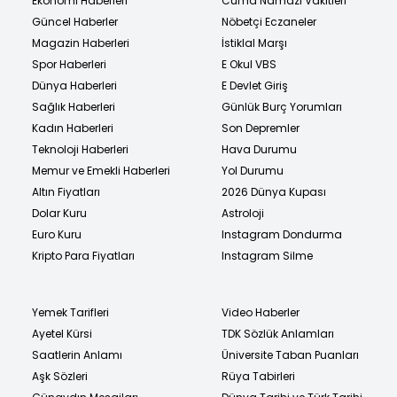
Ekonomi Haberleri
Cuma Namazı Vakitleri
Güncel Haberler
Nöbetçi Eczaneler
Magazin Haberleri
İstiklal Marşı
Spor Haberleri
E Okul VBS
Dünya Haberleri
E Devlet Giriş
Sağlık Haberleri
Günlük Burç Yorumları
Kadın Haberleri
Son Depremler
Teknoloji Haberleri
Hava Durumu
Memur ve Emekli Haberleri
Yol Durumu
Altın Fiyatları
2026 Dünya Kupası
Dolar Kuru
Astroloji
Euro Kuru
Instagram Dondurma
Kripto Para Fiyatları
Instagram Silme
Yemek Tarifleri
Video Haberler
Ayetel Kürsi
TDK Sözlük Anlamları
Saatlerin Anlamı
Üniversite Taban Puanları
Aşk Sözleri
Rüya Tabirleri