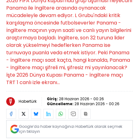
2026 FIFA Dünya Kupası'nda grup aşaması heyecanı
Panama ile İngiltere arasında oynanacak
mücadeleyle devam ediyor. L Grubu'ndaki kritik
karşılaşma öncesinde futbolseverler Panama -
İngiltere maçının yayın saati ve canlı yayın bilgilerini
araştırmaya başladı. İngiltere, son 32 turuna lider
olarak yükselmeyi hedeflerken Panama ise
turnuvaya puanla veda etmek istiyor. Peki Panama
- İngiltere maçı saat kaçta, hangi kanalda, Panama
- İngiltere maçı şifreli mi, şifresiz mi yayınlanacak?
İşte 2026 Dünya Kupası Panama - İngiltere maçı
TRT 1 canlı izle ekranı...
Giriş:
28 Haziran 2026 - 00:26
Habertürk
Güncelleme:
28 Haziran 2026 - 00:26
Google’da haber kaynağınızı Habertürk olarak seçmek
için tıklayın