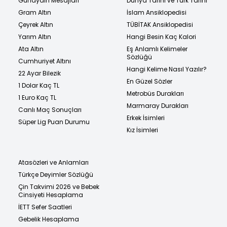
Günaydın Mesajları
Dünya Tarihi ve Türk Tarihi
Gram Altın
İslam Ansiklopedisi
Çeyrek Altın
TÜBİTAK Ansiklopedisi
Yarım Altın
Hangi Besin Kaç Kalori
Ata Altın
Eş Anlamlı Kelimeler
Sözlüğü
Cumhuriyet Altını
Hangi Kelime Nasıl Yazılır?
22 Ayar Bilezik
En Güzel Sözler
1 Dolar Kaç TL
Metrobüs Durakları
1 Euro Kaç TL
Marmaray Durakları
Canlı Maç Sonuçları
Erkek İsimleri
Süper Lig Puan Durumu
Kız İsimleri
Atasözleri ve Anlamları
Türkçe Deyimler Sözlüğü
Çin Takvimi 2026 ve Bebek
Cinsiyeti Hesaplama
İETT Sefer Saatleri
Gebelik Hesaplama