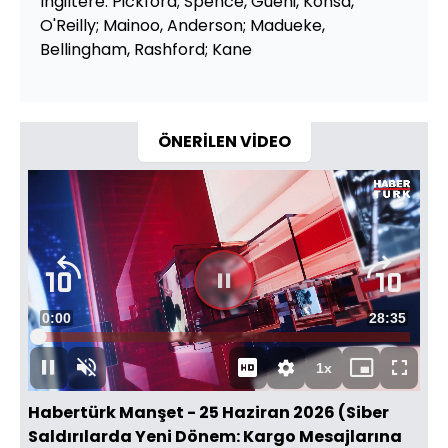
İngiltere: Pickford; Spence, Guehi, Konsa,
O'Reilly; Mainoo, Anderson; Madueke,
Bellingham, Rashford; Kane
ÖNERİLEN VİDEO
Süre
0:00
Toplam
28:35
Yüklendi
:
0.35%
Süre
1x
Duraklat
Sesi
Oynatma
Mini
Tam
Aç
Hızı
oynatıcı
Ekran
Habertürk Manşet - 25 Haziran 2026 (Siber
Saldırılarda Yeni Dönem: Kargo Mesajlarına