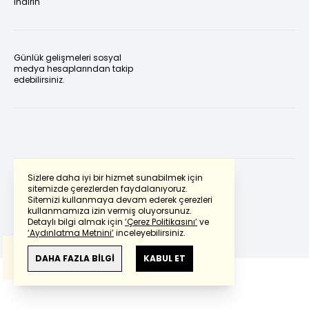
indirin
Günlük gelişmeleri sosyal
medya hesaplarından takip
edebilirsiniz.
Sizlere daha iyi bir hizmet sunabilmek için
sitemizde çerezlerden faydalanıyoruz.
Sitemizi kullanmaya devam ederek çerezleri
Powered by
Translate
kullanmamıza izin vermiş oluyorsunuz.
Detaylı bilgi almak için
‘Çerez Politikasını’
ve
‘Aydınlatma Metnini’
inceleyebilirsiniz.
Bu çeviride
Google Translete
kullanılmıştır.
Anlam ve çeviri hatalarından
haberturk.com
DAHA FAZLA BİLGİ
KABUL ET
sorumlu değildir.