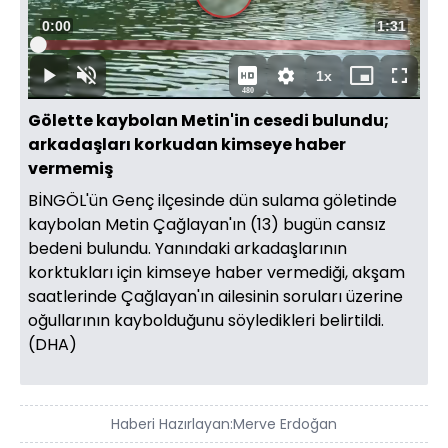
Süre
0:00
Toplam
1:31
Yüklendi
:
12.12%
Süre
1x
Duraklat
Sesi
Oynatma
Mini
Tam
480
Aç
Hızı
oynatıcı
Ekran
Gölette kaybolan Metin'in cesedi bulundu;
arkadaşları korkudan kimseye haber
vermemiş
BİNGÖL'ün Genç ilçesinde dün sulama göletinde
kaybolan Metin Çağlayan'ın (13) bugün cansız
bedeni bulundu. Yanındaki arkadaşlarının
korktukları için kimseye haber vermediği, akşam
saatlerinde Çağlayan'ın ailesinin soruları üzerine
oğullarının kaybolduğunu söyledikleri belirtildi.
(DHA)
Haberi Hazırlayan:
Merve Erdoğan