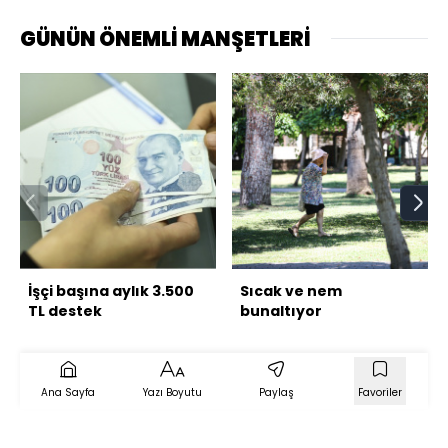
GÜNÜN ÖNEMLİ MANŞETLERİ
İşçi başına aylık 3.500
Sıcak ve nem
TL destek
bunaltıyor
Ana Sayfa
Yazı Boyutu
Paylaş
Favoriler