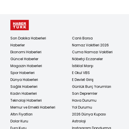
Son Dakika Haberleri
Canlı Borsa
Haberler
Namaz Vakitleri 2026
Ekonomi Haberleri
Cuma Namazı Vakitleri
Güncel Haberler
Nöbetçi Eczaneler
Magazin Haberleri
İstiklal Marşı
Spor Haberleri
E Okul VBS
Dünya Haberleri
E Devlet Giriş
Sağlık Haberleri
Günlük Burç Yorumları
Kadın Haberleri
Son Depremler
Teknoloji Haberleri
Hava Durumu
Memur ve Emekli Haberleri
Yol Durumu
Altın Fiyatları
2026 Dünya Kupası
Dolar Kuru
Astroloji
Euro Kuru
Instagram Dondurma