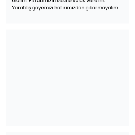
olalım. Fıtratımızın sesine kulak verelim.
Yaratılış gayemizi hatırımızdan çıkarmayalım.