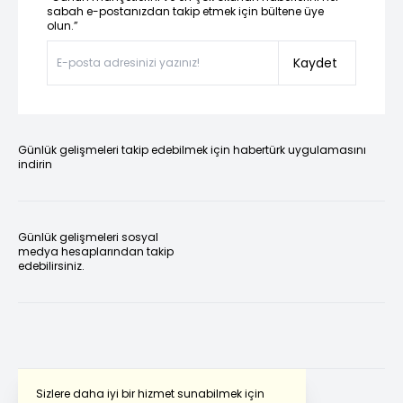
sabah e-postanızdan takip etmek için bültene üye
olun.”
Kaydet
Günlük gelişmeleri takip edebilmek için habertürk uygulamasını
indirin
Günlük gelişmeleri sosyal
medya hesaplarından takip
edebilirsiniz.
Sizlere daha iyi bir hizmet sunabilmek için