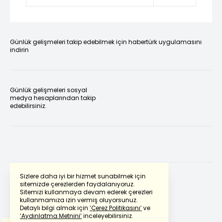
Günlük gelişmeleri takip edebilmek için habertürk uygulamasını
indirin
Günlük gelişmeleri sosyal
medya hesaplarından takip
edebilirsiniz.
Sizlere daha iyi bir hizmet sunabilmek için
sitemizde çerezlerden faydalanıyoruz.
Sitemizi kullanmaya devam ederek çerezleri
Powered by
Translate
kullanmamıza izin vermiş oluyorsunuz.
Detaylı bilgi almak için
‘Çerez Politikasını’
ve
‘Aydınlatma Metnini’
inceleyebilirsiniz.