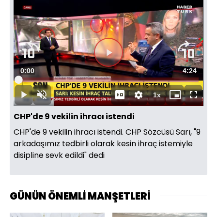
Süre
0:00
Toplam
4:24
Yüklendi
:
2.25%
Süre
1x
Duraklat
Sesi
Oynatma
Mini
Tam
Aç
Hızı
oynatıcı
Ekran
CHP'de 9 vekilin ihracı istendi
CHP'de 9 vekilin ihracı istendi. CHP Sözcüsü Sarı, "9
arkadaşımız tedbirli olarak kesin ihraç istemiyle
disipline sevk edildi" dedi
GÜNÜN ÖNEMLİ MANŞETLERİ