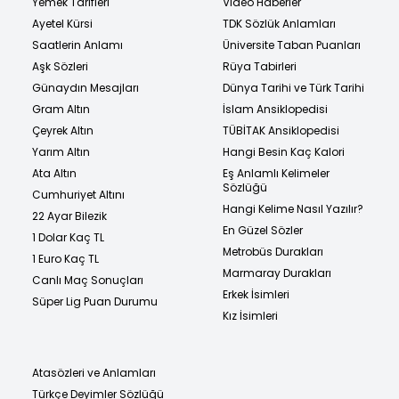
Yemek Tarifleri
Video Haberler
Ayetel Kürsi
TDK Sözlük Anlamları
Saatlerin Anlamı
Üniversite Taban Puanları
Aşk Sözleri
Rüya Tabirleri
Günaydın Mesajları
Dünya Tarihi ve Türk Tarihi
Gram Altın
İslam Ansiklopedisi
Çeyrek Altın
TÜBİTAK Ansiklopedisi
Yarım Altın
Hangi Besin Kaç Kalori
Ata Altın
Eş Anlamlı Kelimeler
Sözlüğü
Cumhuriyet Altını
Hangi Kelime Nasıl Yazılır?
22 Ayar Bilezik
En Güzel Sözler
1 Dolar Kaç TL
Metrobüs Durakları
1 Euro Kaç TL
Marmaray Durakları
Canlı Maç Sonuçları
Erkek İsimleri
Süper Lig Puan Durumu
Kız İsimleri
Atasözleri ve Anlamları
Türkçe Deyimler Sözlüğü