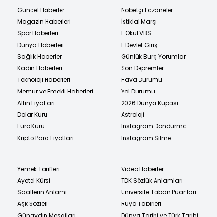
Güncel Haberler
Nöbetçi Eczaneler
Magazin Haberleri
İstiklal Marşı
Spor Haberleri
E Okul VBS
Dünya Haberleri
E Devlet Giriş
Sağlık Haberleri
Günlük Burç Yorumları
Kadın Haberleri
Son Depremler
Teknoloji Haberleri
Hava Durumu
Memur ve Emekli Haberleri
Yol Durumu
Altın Fiyatları
2026 Dünya Kupası
Dolar Kuru
Astroloji
Euro Kuru
Instagram Dondurma
Kripto Para Fiyatları
Instagram Silme
Yemek Tarifleri
Video Haberler
Ayetel Kürsi
TDK Sözlük Anlamları
Saatlerin Anlamı
Üniversite Taban Puanları
Aşk Sözleri
Rüya Tabirleri
Günaydın Mesajları
Dünya Tarihi ve Türk Tarihi