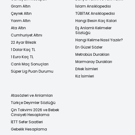
Gram Altın
İslam Ansiklopedisi
Çeyrek Altın
TÜBİTAK Ansiklopedisi
Yarım Altın
Hangi Besin Kaç Kalori
Ata Altın
Eş Anlamlı Kelimeler
Sözlüğü
Cumhuriyet Altını
Hangi Kelime Nasıl Yazılır?
22 Ayar Bilezik
En Güzel Sözler
1 Dolar Kaç TL
Metrobüs Durakları
1 Euro Kaç TL
Marmaray Durakları
Canlı Maç Sonuçları
Erkek İsimleri
Süper Lig Puan Durumu
Kız İsimleri
Atasözleri ve Anlamları
Türkçe Deyimler Sözlüğü
Çin Takvimi 2026 ve Bebek
Cinsiyeti Hesaplama
İETT Sefer Saatleri
Gebelik Hesaplama