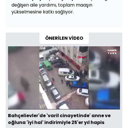
değişen aile yardımı, toplam maaşın
yükselmesine katkı sağlıyor.
ÖNERİLEN VİDEO
Yüklendi
:
16.28%
Sesi
Oynatma
480
Aç
Hızı
Bahçelievler'de 'varil cinayetinde' anne ve
oğluna 'iyi hal' indirimiyle 25'er yıl hapis