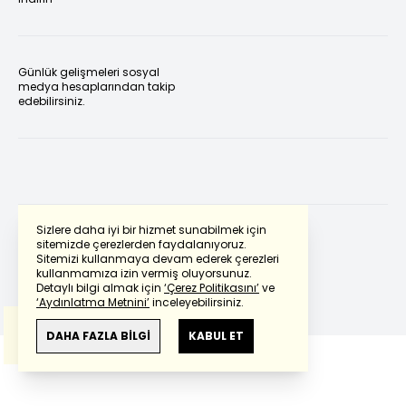
Günlük gelişmeleri sosyal
medya hesaplarından takip
edebilirsiniz.
Sizlere daha iyi bir hizmet sunabilmek için
sitemizde çerezlerden faydalanıyoruz.
Sitemizi kullanmaya devam ederek çerezleri
Powered by
Translate
kullanmamıza izin vermiş oluyorsunuz.
Detaylı bilgi almak için
‘Çerez Politikasını’
ve
‘Aydınlatma Metnini’
inceleyebilirsiniz.
Bu çeviride
Google Translete
kullanılmıştır.
Anlam ve çeviri hatalarından
haberturk.com
DAHA FAZLA BİLGİ
KABUL ET
sorumlu değildir.