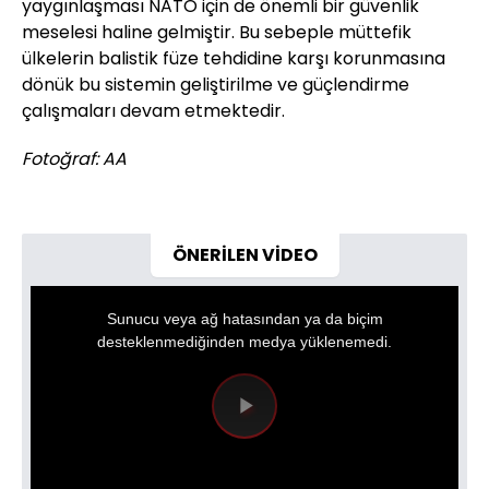
yaygınlaşması NATO için de önemli bir güvenlik
meselesi haline gelmiştir. Bu sebeple müttefik
ülkelerin balistik füze tehdidine karşı korunmasına
dönük bu sistemin geliştirilme ve güçlendirme
çalışmaları devam etmektedir.
Fotoğraf: AA
ÖNERİLEN VİDEO
This
is
a
Sunucu veya ağ hatasından ya da biçim
modal
window.
desteklenmediğinden medya yüklenemedi.
Videoyu
Oynat