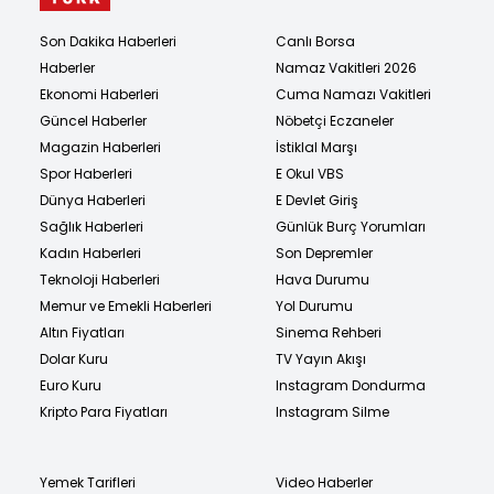
Son Dakika Haberleri
Canlı Borsa
Haberler
Namaz Vakitleri 2026
Ekonomi Haberleri
Cuma Namazı Vakitleri
Güncel Haberler
Nöbetçi Eczaneler
Magazin Haberleri
İstiklal Marşı
Spor Haberleri
E Okul VBS
Dünya Haberleri
E Devlet Giriş
Sağlık Haberleri
Günlük Burç Yorumları
Kadın Haberleri
Son Depremler
Teknoloji Haberleri
Hava Durumu
Memur ve Emekli Haberleri
Yol Durumu
Altın Fiyatları
Sinema Rehberi
Dolar Kuru
TV Yayın Akışı
Euro Kuru
Instagram Dondurma
Kripto Para Fiyatları
Instagram Silme
Yemek Tarifleri
Video Haberler