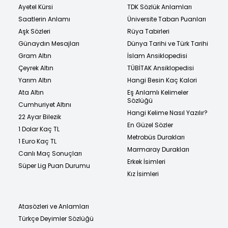
Ayetel Kürsi
TDK Sözlük Anlamları
Saatlerin Anlamı
Üniversite Taban Puanları
Aşk Sözleri
Rüya Tabirleri
Günaydın Mesajları
Dünya Tarihi ve Türk Tarihi
Gram Altın
İslam Ansiklopedisi
Çeyrek Altın
TÜBİTAK Ansiklopedisi
Yarım Altın
Hangi Besin Kaç Kalori
Ata Altın
Eş Anlamlı Kelimeler
Sözlüğü
Cumhuriyet Altını
Hangi Kelime Nasıl Yazılır?
22 Ayar Bilezik
En Güzel Sözler
1 Dolar Kaç TL
Metrobüs Durakları
1 Euro Kaç TL
Marmaray Durakları
Canlı Maç Sonuçları
Erkek İsimleri
Süper Lig Puan Durumu
Kız İsimleri
Atasözleri ve Anlamları
Türkçe Deyimler Sözlüğü