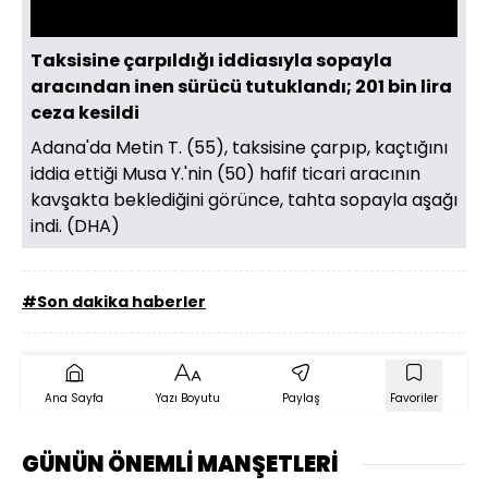
Taksisine çarpıldığı iddiasıyla sopayla
aracından inen sürücü tutuklandı; 201 bin lira
ceza kesildi
Adana'da Metin T. (55), taksisine çarpıp, kaçtığını
iddia ettiği Musa Y.'nin (50) hafif ticari aracının
kavşakta beklediğini görünce, tahta sopayla aşağı
indi. (DHA)
#Son dakika haberler
Ana Sayfa
Yazı Boyutu
Paylaş
Favoriler
GÜNÜN ÖNEMLİ MANŞETLERİ