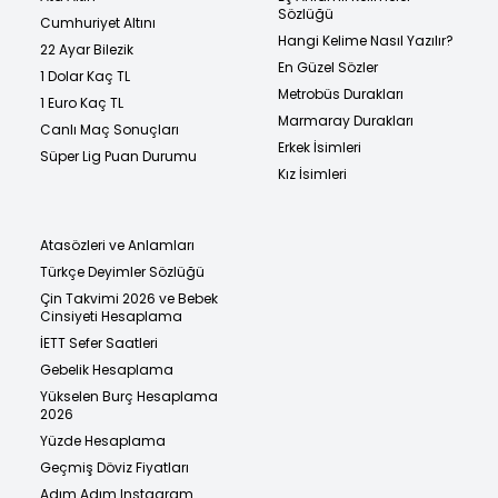
Sözlüğü
Cumhuriyet Altını
Hangi Kelime Nasıl Yazılır?
22 Ayar Bilezik
En Güzel Sözler
1 Dolar Kaç TL
Metrobüs Durakları
1 Euro Kaç TL
Marmaray Durakları
Canlı Maç Sonuçları
Erkek İsimleri
Süper Lig Puan Durumu
Kız İsimleri
Atasözleri ve Anlamları
Türkçe Deyimler Sözlüğü
Çin Takvimi 2026 ve Bebek
Cinsiyeti Hesaplama
İETT Sefer Saatleri
Gebelik Hesaplama
Yükselen Burç Hesaplama
2026
Yüzde Hesaplama
Geçmiş Döviz Fiyatları
Adım Adım Instagram