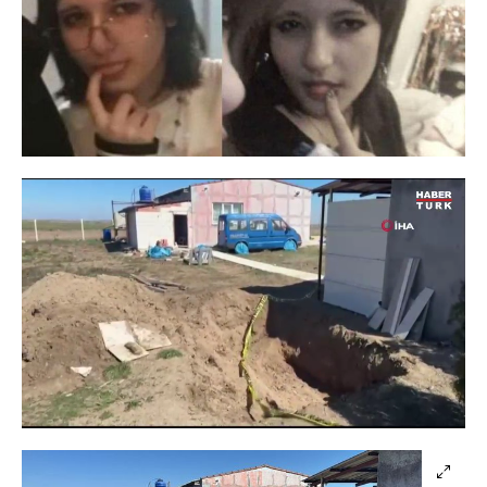
Yüklendi
:
73.29%
Sesi
Oynatma
480
Aç
Hızı