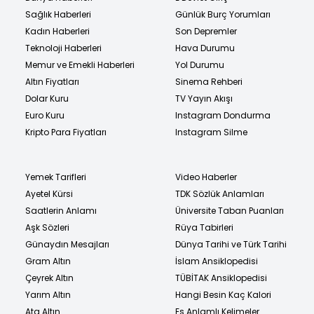
Sağlık Haberleri
Günlük Burç Yorumları
Kadın Haberleri
Son Depremler
Teknoloji Haberleri
Hava Durumu
Memur ve Emekli Haberleri
Yol Durumu
Altın Fiyatları
Sinema Rehberi
Dolar Kuru
TV Yayın Akışı
Euro Kuru
Instagram Dondurma
Kripto Para Fiyatları
Instagram Silme
Yemek Tarifleri
Video Haberler
Ayetel Kürsi
TDK Sözlük Anlamları
Saatlerin Anlamı
Üniversite Taban Puanları
Aşk Sözleri
Rüya Tabirleri
Günaydın Mesajları
Dünya Tarihi ve Türk Tarihi
Gram Altın
İslam Ansiklopedisi
Çeyrek Altın
TÜBİTAK Ansiklopedisi
Yarım Altın
Hangi Besin Kaç Kalori
Ata Altın
Eş Anlamlı Kelimeler