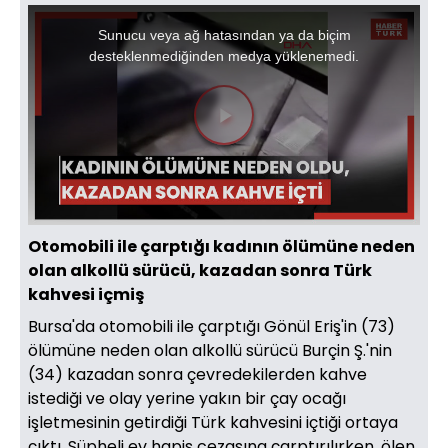
This
is
a
Sunucu veya ağ hatasından ya da biçim
modal
window.
desteklenmediğinden medya yüklenemedi.
Videoyu
Oynat
Otomobili ile çarptığı kadının ölümüne neden
olan alkollü sürücü, kazadan sonra Türk
kahvesi içmiş
Bursa'da otomobili ile çarptığı Gönül Eriş'in (73)
ölümüne neden olan alkollü sürücü Burçin Ş.'nin
(34) kazadan sonra çevredekilerden kahve
istediği ve olay yerine yakın bir çay ocağı
işletmesinin getirdiği Türk kahvesini içtiği ortaya
çıktı. Şüpheli ev hapis cezasına çarptırılırken, ölen