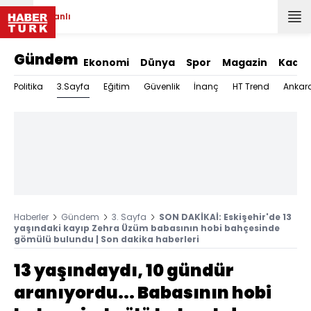
Canlı
Gündem
Ekonomi
Dünya
Spor
Magazin
Kadın
3.Sayfa
Politika
Eğitim
Güvenlik
İnanç
HT Trend
Ankar
Haberler
Gündem
3. Sayfa
SON DAKİKAİ: Eskişehir'de 13
yaşındaki kayıp Zehra Üzüm babasının hobi bahçesinde
gömülü bulundu | Son dakika haberleri
13 yaşındaydı, 10 gündür
aranıyordu... Babasının hobi