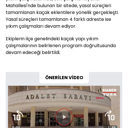
Mahallesi'nde bulunan bir sitede, yasal süreçleri
tamamlanan kaçak eklentilere yönelik gerçekleşti.
Yasal süreçleri tamamlanan 4 farklı adreste ise
yıkım çalışmaları devam ediyor.
Ekiplerin ilçe genelindeki kaçak yapı yıkım
çalışmalarının belirlenen program doğrultusunda
devam edeceği belirtildi.
ÖNERİLEN VİDEO
Videoyu
Süre
0:00
Toplam
1:45