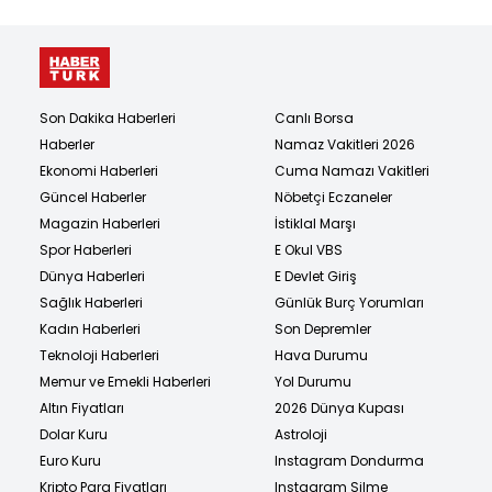
Son Dakika Haberleri
Canlı Borsa
Haberler
Namaz Vakitleri 2026
Ekonomi Haberleri
Cuma Namazı Vakitleri
Güncel Haberler
Nöbetçi Eczaneler
Magazin Haberleri
İstiklal Marşı
Spor Haberleri
E Okul VBS
Dünya Haberleri
E Devlet Giriş
Sağlık Haberleri
Günlük Burç Yorumları
Kadın Haberleri
Son Depremler
Teknoloji Haberleri
Hava Durumu
Memur ve Emekli Haberleri
Yol Durumu
Altın Fiyatları
2026 Dünya Kupası
Dolar Kuru
Astroloji
Euro Kuru
Instagram Dondurma
Kripto Para Fiyatları
Instagram Silme