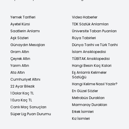
Yemek Tarifleri
Video Haberler
Ayetel Kürsi
TDK Sözlük Anlamları
Saatlerin Anlamı
Üniversite Taban Puanları
Aşk Sözleri
Rüya Tabirleri
Günaydın Mesajları
Dünya Tarihi ve Türk Tarihi
Gram Altın
İslam Ansiklopedisi
Çeyrek Altın
TÜBİTAK Ansiklopedisi
Yarım Altın
Hangi Besin Kaç Kalori
Ata Altın
Eş Anlamlı Kelimeler
Sözlüğü
Cumhuriyet Altını
Hangi Kelime Nasıl Yazılır?
22 Ayar Bilezik
En Güzel Sözler
1 Dolar Kaç TL
Metrobüs Durakları
1 Euro Kaç TL
Marmaray Durakları
Canlı Maç Sonuçları
Erkek İsimleri
Süper Lig Puan Durumu
Kız İsimleri