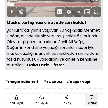
Oynat
Yüklendi
:
4.98%
Süre
1x
Oynat
Sesi
Oynatma
Mini
Tam
Aç
Hızı
oynatıcı
Ekran
Muska tartışması cinayetle son buldu!
Şanlıurfa'da, yalnız yaşayan 70 yaşındaki Mehmet
Doğan, evinde silahla vurulmuş halde ölü bulundu.
Olayla ilgili gözaltına alınan Seyit Ali Sağır,
Doğan'ın kendisine yaşadığı sorunlar nedeniyle
muska yazdığını, ancak bu muskadan sonra daha
fazla huzursuzluk yaşadığını ve cinlerin kendisine
musallat ...
Daha Fazla Göster
#muğla haberleri
#BODRUM
#kaçak yapı
Ana Sayfa
Yazı Boyutu
Paylaş
Favoriler