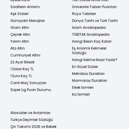
Saatlerin Anlamı
Üniversite Taban Puanları
Aşk Sözleri
Rüya Tabirleri
Günaydın Mesajları
Dünya Tarihi ve Türk Tarihi
Gram Altın
İslam Ansiklopedisi
Çeyrek Altın
TÜBİTAK Ansiklopedisi
Yarım Altın
Hangi Besin Kaç Kalori
Ata Altın
Eş Anlamlı Kelimeler
Sözlüğü
Cumhuriyet Altını
Hangi Kelime Nasıl Yazılır?
22 Ayar Bilezik
En Güzel Sözler
1 Dolar Kaç TL
Metrobüs Durakları
1 Euro Kaç TL
Marmaray Durakları
Canlı Maç Sonuçları
Erkek İsimleri
Süper Lig Puan Durumu
Kız İsimleri
Atasözleri ve Anlamları
Türkçe Deyimler Sözlüğü
Çin Takvimi 2026 ve Bebek