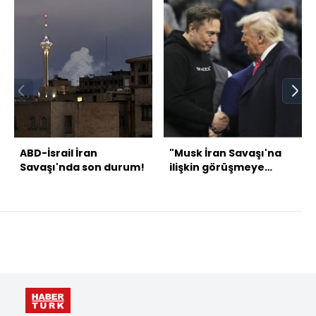
ABD-İsrail İran
"Musk İran Savaşı'na
Savaşı'nda son durum!
ilişkin görüşmeye
katıldı" iddiası