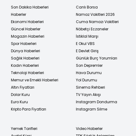
Son Dakika Haberleri
Canlı Borsa
Haberler
Namaz Vakitleri 2026
Ekonomi Haberleri
Cuma Namazı Vakitleri
Güncel Haberler
Nöbetçi Eczaneler
Magazin Haberleri
İstiklal Marşı
Spor Haberleri
E Okul VBS
Dünya Haberleri
E Devlet Giriş
Sağlık Haberleri
Günlük Burç Yorumları
Kadın Haberleri
Son Depremler
Teknoloji Haberleri
Hava Durumu
Memur ve Emekli Haberleri
Yol Durumu
Altın Fiyatları
Sinema Rehberi
Dolar Kuru
TV Yayın Akışı
Euro Kuru
Instagram Dondurma
Kripto Para Fiyatları
Instagram Silme
Yemek Tarifleri
Video Haberler
Ayetel Kürsi
TDK Sözlük Anlamları