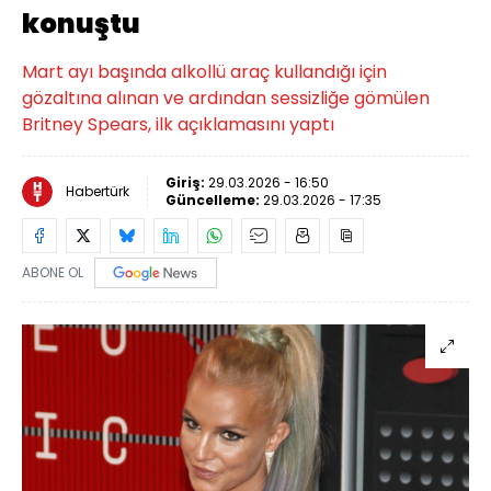
konuştu
Mart ayı başında alkollü araç kullandığı için
gözaltına alınan ve ardından sessizliğe gömülen
Britney Spears, ilk açıklamasını yaptı
Giriş:
29.03.2026 - 16:50
Habertürk
Güncelleme:
29.03.2026 - 17:35
ABONE OL