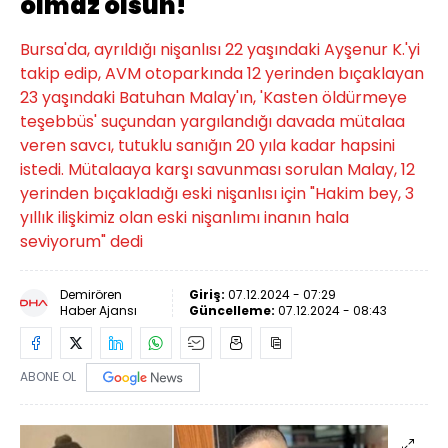
olmaz olsun!
Bursa'da, ayrıldığı nişanlısı 22 yaşındaki Ayşenur K.'yi
takip edip, AVM otoparkında 12 yerinden bıçaklayan
23 yaşındaki Batuhan Malay'ın, 'Kasten öldürmeye
teşebbüs' suçundan yargılandığı davada mütalaa
veren savcı, tutuklu sanığın 20 yıla kadar hapsini
istedi. Mütalaaya karşı savunması sorulan Malay, 12
yerinden bıçakladığı eski nişanlısı için "Hakim bey, 3
yıllık ilişkimiz olan eski nişanlımı inanın hala
seviyorum" dedi
Demirören
Giriş:
07.12.2024 - 07:29
Haber Ajansı
Güncelleme:
07.12.2024 - 08:43
ABONE OL