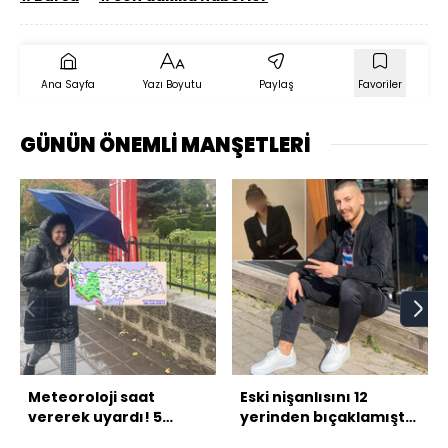
Ana Sayfa
Yazı Boyutu
Paylaş
Favoriler
GÜNÜN ÖNEMLİ MANŞETLERİ
Meteoroloji saat
Eski nişanlısını 12
vererek uyardı! 5
yerinden bıçaklamıştı!
bölgede sağanak!
Böyle sevgi olmaz