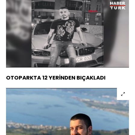
Yüklendi
:
100.00%
Sesi
Oynatma
Aç
Hızı
OTOPARKTA 12 YERİNDEN BIÇAKLADI