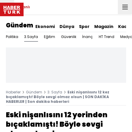
Canlı
Gündem
Ekonomi
Dünya
Spor
Magazin
Kadın
3.Sayfa
Politika
Eğitim
Güvenlik
İnanç
HT Trend
Medy
Haberler
Gündem
3. Sayfa
Eski nişanlısını 12 kez
bıçaklamıştı! Böyle sevgi olmaz olsun | SON DAKİKA
HABERLER | Son dakika haberleri
Eski nişanlısını 12 yerinden
bıçaklamıştı! Böyle sevgi