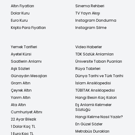
Altın Fiyatları
Sinema Rehberi
Dolar Kuru
TV Yayın Akışı
Euro Kuru
Instagram Dondurma
Kripto Para Fiyatları
Instagram Silme
Yemek Tarifleri
Video Haberler
Ayetel Kürsi
TDK Sözlük Anlamları
Saatlerin Anlamı
Üniversite Taban Puanları
Aşk Sözleri
Rüya Tabirleri
Günaydın Mesajları
Dünya Tarihi ve Türk Tarihi
Gram Altın
İslam Ansiklopedisi
Çeyrek Altın
TÜBİTAK Ansiklopedisi
Yarım Altın
Hangi Besin Kaç Kalori
Ata Altın
Eş Anlamlı Kelimeler
Sözlüğü
Cumhuriyet Altını
Hangi Kelime Nasıl Yazılır?
22 Ayar Bilezik
En Güzel Sözler
1 Dolar Kaç TL
Metrobüs Durakları
1 Euro Kaç TL