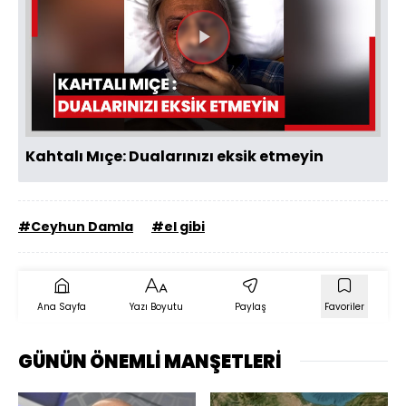
Videoyu
Oynat
Kahtalı Mıçe: Dualarınızı eksik etmeyin
#Ceyhun Damla
#el gibi
Ana Sayfa
Yazı Boyutu
Paylaş
Favoriler
GÜNÜN ÖNEMLİ MANŞETLERİ