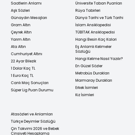
Saatlerin Anlamı
Üniversite Taban Puanları
Aşk Sözleri
Rüya Tabirleri
Günaydın Mesajları
Dünya Tarihi ve Türk Tarihi
Gram Altın
İslam Ansiklopedisi
Çeyrek Altın
TÜBİTAK Ansiklopedisi
Yarım Altın
Hangi Besin Kaç Kalori
Ata Altın
Eş Anlamlı Kelimeler
Sözlüğü
Cumhuriyet Altını
Hangi Kelime Nasıl Yazılır?
22 Ayar Bilezik
En Güzel Sözler
1 Dolar Kaç TL
Metrobüs Durakları
1 Euro Kaç TL
Marmaray Durakları
Canlı Maç Sonuçları
Erkek İsimleri
Süper Lig Puan Durumu
Kız İsimleri
Atasözleri ve Anlamları
Türkçe Deyimler Sözlüğü
Çin Takvimi 2026 ve Bebek
Cinsiyeti Hesaplama