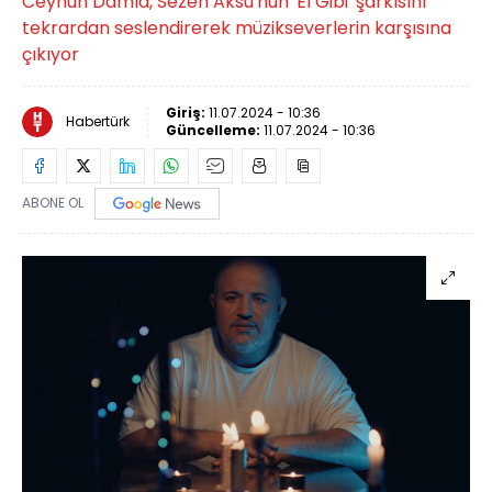
Ceyhun Damla, Sezen Aksu'nun 'El Gibi' şarkısını
tekrardan seslendirerek müzikseverlerin karşısına
çıkıyor
Giriş:
11.07.2024 - 10:36
Habertürk
Güncelleme:
11.07.2024 - 10:36
ABONE OL