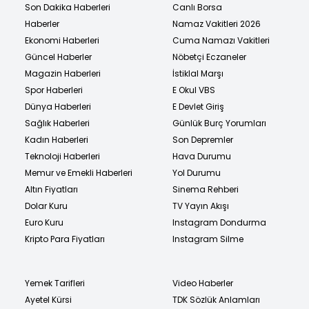
Son Dakika Haberleri
Canlı Borsa
Haberler
Namaz Vakitleri 2026
Ekonomi Haberleri
Cuma Namazı Vakitleri
Güncel Haberler
Nöbetçi Eczaneler
Magazin Haberleri
İstiklal Marşı
Spor Haberleri
E Okul VBS
Dünya Haberleri
E Devlet Giriş
Sağlık Haberleri
Günlük Burç Yorumları
Kadın Haberleri
Son Depremler
Teknoloji Haberleri
Hava Durumu
Memur ve Emekli Haberleri
Yol Durumu
Altın Fiyatları
Sinema Rehberi
Dolar Kuru
TV Yayın Akışı
Euro Kuru
Instagram Dondurma
Kripto Para Fiyatları
Instagram Silme
Yemek Tarifleri
Video Haberler
Ayetel Kürsi
TDK Sözlük Anlamları