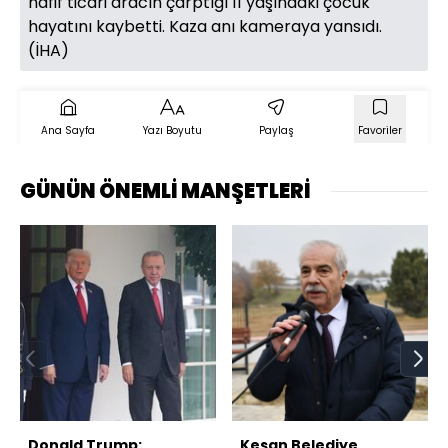
hafif ticari aracın çarptığı 11 yaşındaki çocuk
hayatını kaybetti. Kaza anı kameraya yansıdı.
(İHA)
Ana Sayfa
Yazı Boyutu
Paylaş
Favoriler
GÜNÜN ÖNEMLİ MANŞETLERİ
Donald Trump:
Keşan Belediye