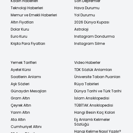
Kadın Haberleri
Son Depremler
Teknoloji Haberleri
Hava Durumu
Memur ve Emekli Haberleri
Yol Durumu
Altın Fiyatları
2026 Dünya Kupası
Dolar Kuru
Astroloji
Euro Kuru
Instagram Dondurma
Kripto Para Fiyatları
Instagram Silme
Yemek Tarifleri
Video Haberler
Ayetel Kürsi
TDK Sözlük Anlamları
Saatlerin Anlamı
Üniversite Taban Puanları
Aşk Sözleri
Rüya Tabirleri
Günaydın Mesajları
Dünya Tarihi ve Türk Tarihi
Gram Altın
İslam Ansiklopedisi
Çeyrek Altın
TÜBİTAK Ansiklopedisi
Yarım Altın
Hangi Besin Kaç Kalori
Ata Altın
Eş Anlamlı Kelimeler
Sözlüğü
Cumhuriyet Altını
Hangi Kelime Nasıl Yazılır?