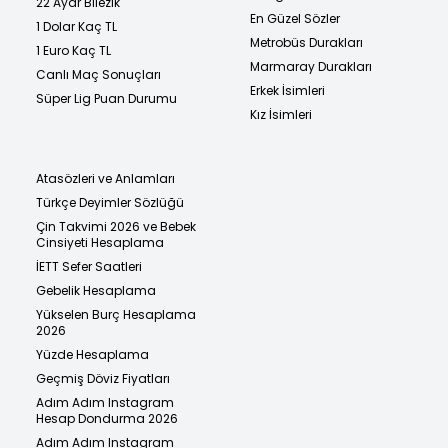
22 Ayar Bilezik
En Güzel Sözler
1 Dolar Kaç TL
Metrobüs Durakları
1 Euro Kaç TL
Marmaray Durakları
Canlı Maç Sonuçları
Erkek İsimleri
Süper Lig Puan Durumu
Kız İsimleri
Atasözleri ve Anlamları
Türkçe Deyimler Sözlüğü
Çin Takvimi 2026 ve Bebek
Cinsiyeti Hesaplama
İETT Sefer Saatleri
Gebelik Hesaplama
Yükselen Burç Hesaplama
2026
Yüzde Hesaplama
Geçmiş Döviz Fiyatları
Adım Adım Instagram
Hesap Dondurma 2026
Adım Adım Instagram