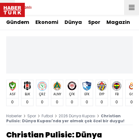
Canlı
Gündem
Ekonomi
Dünya
Spor
Magazin
ASF
BJK
ÇRZ
ALNY
ÇFK
EFK
EYP
FB
GS
0
0
0
0
0
0
0
0
0
Haberler
Spor
Futbol
2026 Dünya Kupası
Christian
Pulisic: Dünya Kupası'nda yer almak çok özel bir duygu!
Christian Pulisic: Dünya