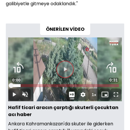
galibiyetle gitmeye odaklandık."
ÖNERİLEN VİDEO
Videoyu
Süre
0:00
Toplam
0:31
Oynat
Yüklendi
:
8.96%
Süre
1x
Oynat
Sesi
Oynatma
Mini
Tam
1080
Aç
Hızı
oynatıcı
Ekran
Hafif ticari aracın çarptığı skuterli çocuktan
acı haber
Ankara Kahramankazan'da skuter ile giderken