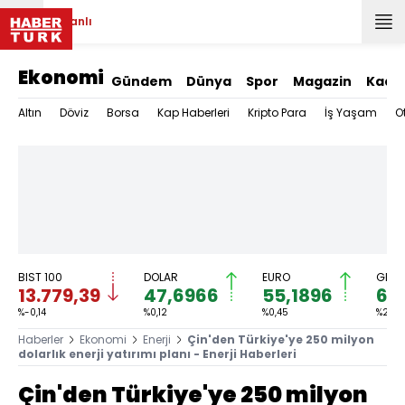
Canlı
Ekonomi
Gündem
Dünya
Spor
Magazin
Kadı
Altın
Döviz
Borsa
Kap Haberleri
Kripto Para
İş Yaşam
O
BIST 100
DOLAR
EURO
GRAM
13.779,39
47,6966
55,1896
6.
%-0,14
%0,12
%0,45
%2,59
Haberler
Ekonomi
Enerji
Çin'den Türkiye'ye 250 milyon
dolarlık enerji yatırımı planı - Enerji Haberleri
Çin'den Türkiye'ye 250 milyon