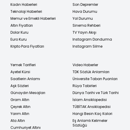
Kadın Haberleri
Son Depremler
Teknoloji Haberleri
Hava Durumu
Memur ve Emekli Haberleri
Yol Durumu
Altın Fiyatları
Sinema Rehberi
Dolar Kuru
TV Yayın Akışı
Euro Kuru
Instagram Dondurma
Kripto Para Fiyatları
Instagram Silme
Yemek Tarifleri
Video Haberler
Ayetel Kürsi
TDK Sözlük Anlamları
Saatlerin Anlamı
Üniversite Taban Puanları
Aşk Sözleri
Rüya Tabirleri
Günaydın Mesajları
Dünya Tarihi ve Türk Tarihi
Gram Altın
İslam Ansiklopedisi
Çeyrek Altın
TÜBİTAK Ansiklopedisi
Yarım Altın
Hangi Besin Kaç Kalori
Ata Altın
Eş Anlamlı Kelimeler
Sözlüğü
Cumhuriyet Altını