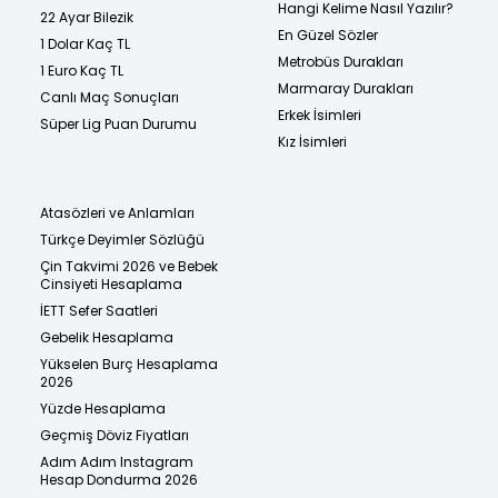
Hangi Kelime Nasıl Yazılır?
22 Ayar Bilezik
En Güzel Sözler
1 Dolar Kaç TL
Metrobüs Durakları
1 Euro Kaç TL
Marmaray Durakları
Canlı Maç Sonuçları
Erkek İsimleri
Süper Lig Puan Durumu
Kız İsimleri
Atasözleri ve Anlamları
Türkçe Deyimler Sözlüğü
Çin Takvimi 2026 ve Bebek
Cinsiyeti Hesaplama
İETT Sefer Saatleri
Gebelik Hesaplama
Yükselen Burç Hesaplama
2026
Yüzde Hesaplama
Geçmiş Döviz Fiyatları
Adım Adım Instagram
Hesap Dondurma 2026