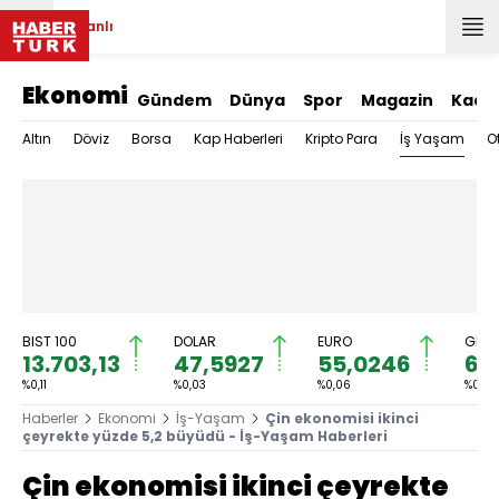
Canlı
Ekonomi
Gündem
Dünya
Spor
Magazin
Kadı
İş Yaşam
Altın
Döviz
Borsa
Kap Haberleri
Kripto Para
O
BIST 100
DOLAR
EURO
GRAM
13.703,13
47,5927
55,0246
6.5
%0,11
%0,03
%0,06
%0,37
Haberler
Ekonomi
İş-Yaşam
Çin ekonomisi ikinci
çeyrekte yüzde 5,2 büyüdü - İş-Yaşam Haberleri
Çin ekonomisi ikinci çeyrekte