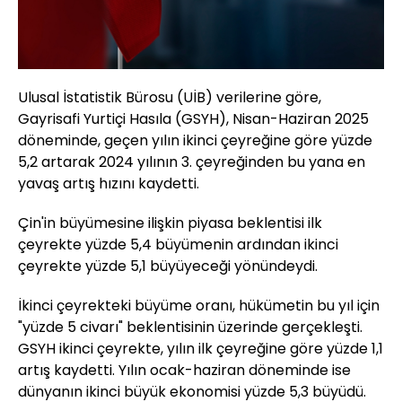
Ulusal İstatistik Bürosu (UİB) verilerine göre,
Gayrisafi Yurtiçi Hasıla (GSYH), Nisan-Haziran 2025
döneminde, geçen yılın ikinci çeyreğine göre yüzde
5,2 artarak 2024 yılının 3. çeyreğinden bu yana en
yavaş artış hızını kaydetti.
Çin'in büyümesine ilişkin piyasa beklentisi ilk
çeyrekte yüzde 5,4 büyümenin ardından ikinci
çeyrekte yüzde 5,1 büyüyeceği yönündeydi.
İkinci çeyrekteki büyüme oranı, hükümetin bu yıl için
"yüzde 5 civarı" beklentisinin üzerinde gerçekleşti.
GSYH ikinci çeyrekte, yılın ilk çeyreğine göre yüzde 1,1
artış kaydetti. Yılın ocak-haziran döneminde ise
dünyanın ikinci büyük ekonomisi yüzde 5,3 büyüdü.