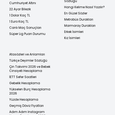
Sözlüğü
Cumhuriyet Altını
Hangi Kelime Nasıl Yazılır?
22 Ayar Bilezik
En Güzel Sözler
1 Dolar Kaç TL
Metrobüs Durakları
1 Euro Kaç TL
Marmaray Durakları
Canlı Maç Sonuçları
Erkek İsimleri
Süper Lig Puan Durumu
Kız İsimleri
Atasözleri ve Anlamları
Türkçe Deyimler Sözlüğü
Çin Takvimi 2026 ve Bebek
Cinsiyeti Hesaplama
İETT Sefer Saatleri
Gebelik Hesaplama
Yükselen Burç Hesaplama
2026
Yüzde Hesaplama
Geçmiş Döviz Fiyatları
Adım Adım Instagram