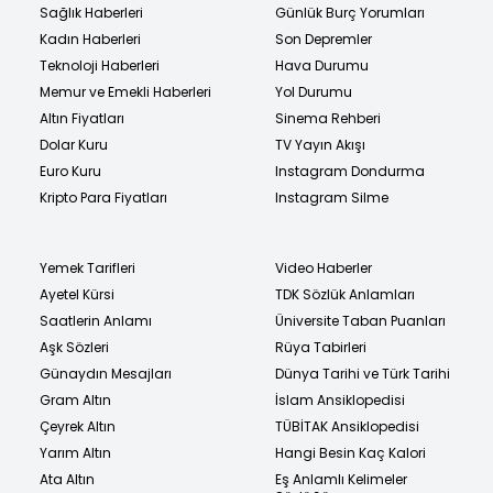
Sağlık Haberleri
Günlük Burç Yorumları
Kadın Haberleri
Son Depremler
Teknoloji Haberleri
Hava Durumu
Memur ve Emekli Haberleri
Yol Durumu
Altın Fiyatları
Sinema Rehberi
Dolar Kuru
TV Yayın Akışı
Euro Kuru
Instagram Dondurma
Kripto Para Fiyatları
Instagram Silme
Yemek Tarifleri
Video Haberler
Ayetel Kürsi
TDK Sözlük Anlamları
Saatlerin Anlamı
Üniversite Taban Puanları
Aşk Sözleri
Rüya Tabirleri
Günaydın Mesajları
Dünya Tarihi ve Türk Tarihi
Gram Altın
İslam Ansiklopedisi
Çeyrek Altın
TÜBİTAK Ansiklopedisi
Yarım Altın
Hangi Besin Kaç Kalori
Ata Altın
Eş Anlamlı Kelimeler