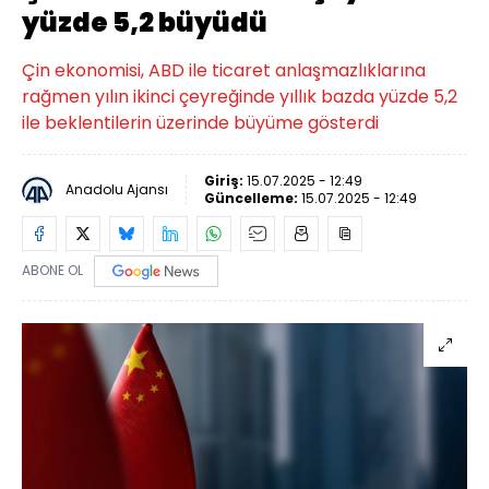
yüzde 5,2 büyüdü
Çin ekonomisi, ABD ile ticaret anlaşmazlıklarına
rağmen yılın ikinci çeyreğinde yıllık bazda yüzde 5,2
ile beklentilerin üzerinde büyüme gösterdi
Giriş:
15.07.2025 - 12:49
Anadolu Ajansı
Güncelleme:
15.07.2025 - 12:49
ABONE OL