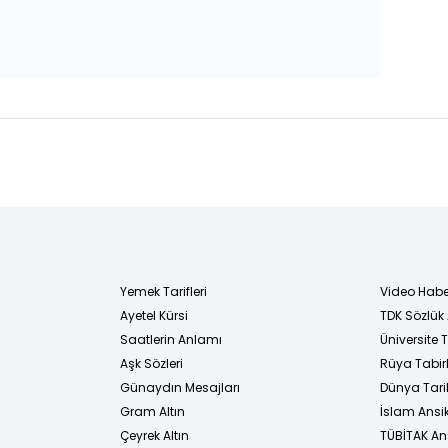
Yemek Tarifleri
Video Habe
Ayetel Kürsi
TDK Sözlük
i
Saatlerin Anlamı
Üniversite
Aşk Sözleri
Rüya Tabirl
Günaydın Mesajları
Dünya Tarih
Gram Altın
İslam Ansi
Çeyrek Altın
TÜBİTAK An