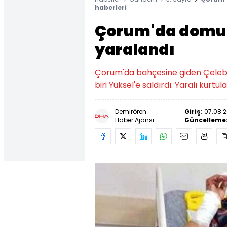
haberleri
Çorum'da domuzu
yaralandı
Çorum'da bahçesine giden Çelebi 
biri Yüksel'e saldırdı. Yaralı kurtu
Demirören
Giriş:
07.08.2
Haber Ajansı
Güncelleme