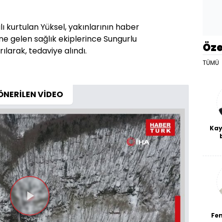
ı kurtulan Yüksel, yakınlarının haber
ne gelen sağlık ekiplerince Sungurlu
Öze
ılarak, tedaviye alındı.
TÜMÜ
ÖNERİLEN VİDEO
Kay
De
haf
a
bl
Videoyu
Fe