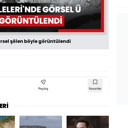
Oynat
örsel şölen böyle görüntülendi
Paylaş
Favoriler
ERİ