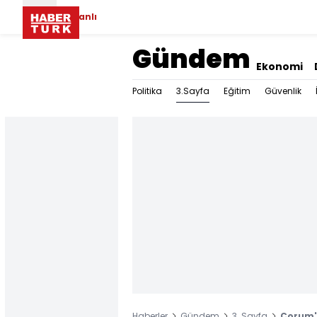
Canlı
Gündem
Ekonomi
3.Sayfa
Politika
Eğitim
Güvenlik
Haberler
Gündem
3. Sayfa
Çorum'd