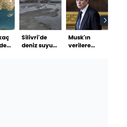
kaç
Silivri'de
Musk'ın
Beşi
nde
deniz suyu
verilere
yen
cek?
çekildi
erişimi
tran
yasaklandı
İsta