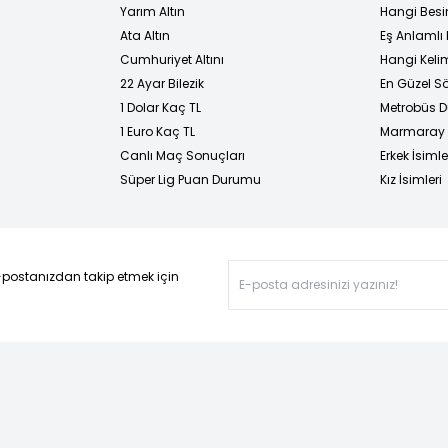
Yarım Altın
Hangi Besi
Ata Altın
Eş Anlamlı 
Cumhuriyet Altını
Hangi Kelim
22 Ayar Bilezik
En Güzel Sö
1 Dolar Kaç TL
Metrobüs D
1 Euro Kaç TL
Marmaray D
Canlı Maç Sonuçları
Erkek İsimle
Süper Lig Puan Durumu
Kız İsimleri
-postanızdan takip etmek için