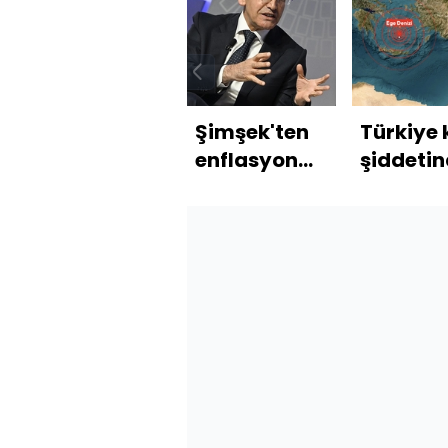
Şimşek'ten
Türkiye 
enflasyon
şiddeti
mesajı
hissede