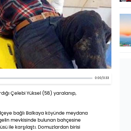
0:00
/
0:33
ığı Çelebi Yüksel (58) yaralanıp,
 ilçeye bağlı Balkaya köyünde meydana
ragelin mevkisinde bulunan bahçesine
ü ile karşılaştı. Domuzlardan birisi