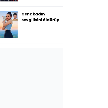
Genç kadın
sevgilisini öldürüp
mesajlaşmış!