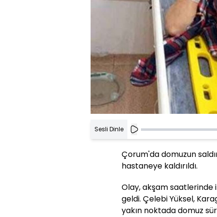
Sesli Dinle
Çorum'da domuzun saldırd
hastaneye kaldırıldı.
Olay, akşam saatlerinde
geldi. Çelebi Yüksel, Ka
yakın noktada domuz sürüs