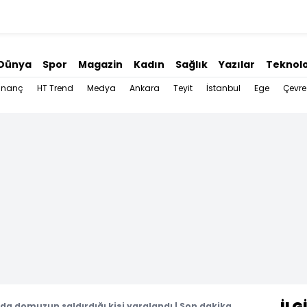
Dünya
Spor
Magazin
Kadın
Sağlık
Yazılar
Teknolo
İnanç
HT Trend
Medya
Ankara
Teyit
İstanbul
Ege
Çevre
a domuzun saldırdığı kişi yaralandı | Son dakika