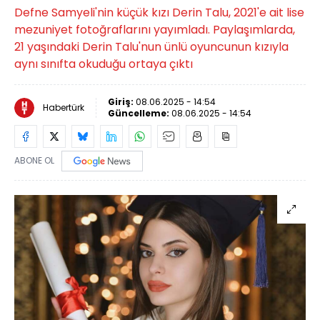
Defne Samyeli'nin küçük kızı Derin Talu, 2021'e ait lise
mezuniyet fotoğraflarını yayımladı. Paylaşımlarda,
21 yaşındaki Derin Talu'nun ünlü oyuncunun kızıyla
aynı sınıfta okuduğu ortaya çıktı
Giriş:
08.06.2025 - 14:54
Habertürk
Güncelleme:
08.06.2025 - 14:54
ABONE OL