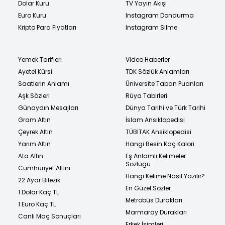
Dolar Kuru
TV Yayın Akışı
Euro Kuru
Instagram Dondurma
Kripto Para Fiyatları
Instagram Silme
Yemek Tarifleri
Video Haberler
Ayetel Kürsi
TDK Sözlük Anlamları
Saatlerin Anlamı
Üniversite Taban Puanları
Aşk Sözleri
Rüya Tabirleri
Günaydın Mesajları
Dünya Tarihi ve Türk Tarihi
Gram Altın
İslam Ansiklopedisi
Çeyrek Altın
TÜBİTAK Ansiklopedisi
Yarım Altın
Hangi Besin Kaç Kalori
Ata Altın
Eş Anlamlı Kelimeler
Sözlüğü
Cumhuriyet Altını
Hangi Kelime Nasıl Yazılır?
22 Ayar Bilezik
En Güzel Sözler
1 Dolar Kaç TL
Metrobüs Durakları
1 Euro Kaç TL
Marmaray Durakları
Canlı Maç Sonuçları
Erkek İsimleri