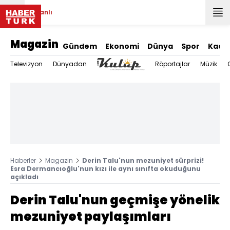
Canlı
Magazin
Gündem
Ekonomi
Dünya
Spor
Kadı
Televizyon
Dünyadan
Röportajlar
Müzik
Haberler
Magazin
Derin Talu'nun mezuniyet sürprizi!
Esra Dermancıoğlu'nun kızı ile aynı sınıfta okuduğunu
açıkladı
Derin Talu'nun geçmişe yönelik
mezuniyet paylaşımları