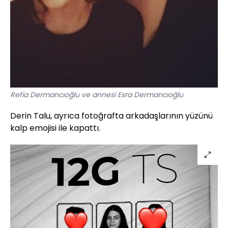
Refia Dermancıoğlu ve annesi Esra Dermancıoğlu
Derin Talu, ayrıca fotoğrafta arkadaşlarının yüzünü
kalp emojisi ile kapattı.