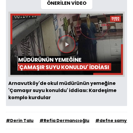
ÖNERİLEN VİDEO
Videoyu
Oynat
Arnavutköy'de okul müdürünün yemeğine
'Çamaşır suyu konuldu' iddiası: Kardeşime
komplo kurdular
#Derin Talu
#Refia Dermancıoğlu
#defne samyeli