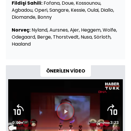
Fildişi Sahili:
Fofana, Doue, Kossounou,
Agbadou, Operi, Sangare, Kessie, Oulai, Diallo,
Diomande, Bonny
Norveç:
Nyland, Aursnes, Ajer, Heggem, Wolfe,
Odegaard, Berge, Thorstvedt, Nusa, Sörloth,
Haaland
ÖNERİLEN VİDEO
Videoyu
Süre
0:00
Toplam
3:23
Oynat
Yüklendi
: