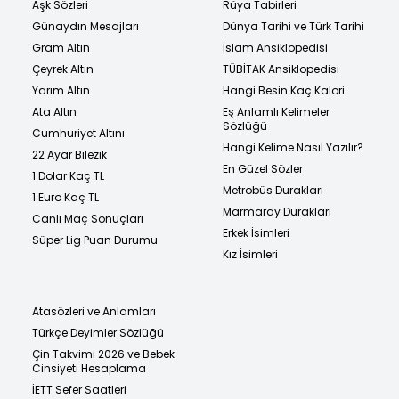
Aşk Sözleri
Rüya Tabirleri
Günaydın Mesajları
Dünya Tarihi ve Türk Tarihi
Gram Altın
İslam Ansiklopedisi
Çeyrek Altın
TÜBİTAK Ansiklopedisi
Yarım Altın
Hangi Besin Kaç Kalori
Ata Altın
Eş Anlamlı Kelimeler
Sözlüğü
Cumhuriyet Altını
Hangi Kelime Nasıl Yazılır?
22 Ayar Bilezik
En Güzel Sözler
1 Dolar Kaç TL
Metrobüs Durakları
1 Euro Kaç TL
Marmaray Durakları
Canlı Maç Sonuçları
Erkek İsimleri
Süper Lig Puan Durumu
Kız İsimleri
Atasözleri ve Anlamları
Türkçe Deyimler Sözlüğü
Çin Takvimi 2026 ve Bebek
Cinsiyeti Hesaplama
İETT Sefer Saatleri