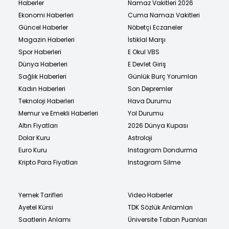
Haberler
Namaz Vakitleri 2026
Ekonomi Haberleri
Cuma Namazı Vakitleri
Güncel Haberler
Nöbetçi Eczaneler
Magazin Haberleri
İstiklal Marşı
Spor Haberleri
E Okul VBS
Dünya Haberleri
E Devlet Giriş
Sağlık Haberleri
Günlük Burç Yorumları
Kadın Haberleri
Son Depremler
Teknoloji Haberleri
Hava Durumu
Memur ve Emekli Haberleri
Yol Durumu
Altın Fiyatları
2026 Dünya Kupası
Dolar Kuru
Astroloji
Euro Kuru
Instagram Dondurma
Kripto Para Fiyatları
Instagram Silme
Yemek Tarifleri
Video Haberler
Ayetel Kürsi
TDK Sözlük Anlamları
Saatlerin Anlamı
Üniversite Taban Puanları