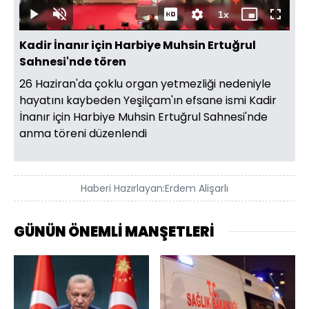
4.89%
Süre
1x
Oynat
Sesi
Oynatma
Mini
Tam
Aç
Hızı
oynatıcı
Ekran
Kadir İnanır için Harbiye Muhsin Ertuğrul
Sahnesi'nde tören
26 Haziran'da çoklu organ yetmezliği nedeniyle
hayatını kaybeden Yeşilçam'ın efsane ismi Kadir
İnanır için Harbiye Muhsin Ertuğrul Sahnesi'nde
anma töreni düzenlendi
Haberi Hazırlayan:
Erdem Alişarlı
GÜNÜN ÖNEMLİ MANŞETLERİ