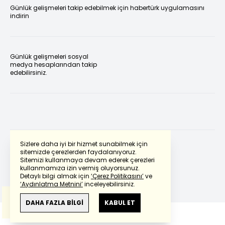
Günlük gelişmeleri takip edebilmek için habertürk uygulamasını
indirin
Günlük gelişmeleri sosyal
medya hesaplarından takip
edebilirsiniz.
Sizlere daha iyi bir hizmet sunabilmek için
sitemizde çerezlerden faydalanıyoruz.
Sitemizi kullanmaya devam ederek çerezleri
Powered by
Translate
kullanmamıza izin vermiş oluyorsunuz.
Detaylı bilgi almak için
‘Çerez Politikasını’
ve
‘Aydınlatma Metnini’
inceleyebilirsiniz.
Bu çeviride
Google Translete
kullanılmıştır.
Anlam ve çeviri hatalarından
haberturk.com
DAHA FAZLA BİLGİ
KABUL ET
sorumlu değildir.