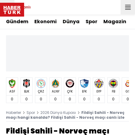
Canlı
Gündem
Ekonomi
Dünya
Spor
Magazin
ASF
BJK
ÇRZ
ALNY
ÇFK
EFK
EYP
FB
GS
0
0
0
0
0
0
0
0
0
Haberler
Spor
2026 Dünya Kupası
Fildişi Sahili - Norveç
maçı hangi kanalda? Fildişi Sahili - Norveç maçı canlı izle
Fildişi Sahili - Norveç maçı