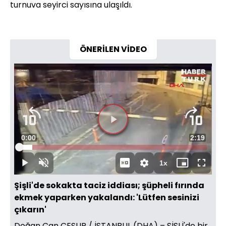
turnuva seyirci sayısına ulaşıldı.
ÖNERİLEN VİDEO
Videoyu
Süre
0:00
Toplam
2:19
Oynat
Yüklendi
:
7.11%
Süre
1x
Oynat
Sesi
Oynatma
Mini
Tam
Aç
Hızı
oynatıcı
Ekran
Şişli'de sokakta taciz iddiası; şüpheli fırında
ekmek yaparken yakalandı: 'Lütfen sesinizi
çıkarın'
Doğan Can CESUR / İSTANBUL (DHA) – ŞİŞLİ'de bir