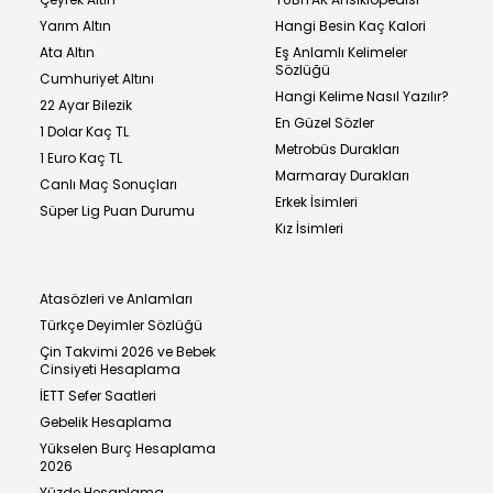
Yarım Altın
Hangi Besin Kaç Kalori
Ata Altın
Eş Anlamlı Kelimeler
Sözlüğü
Cumhuriyet Altını
Hangi Kelime Nasıl Yazılır?
22 Ayar Bilezik
En Güzel Sözler
1 Dolar Kaç TL
Metrobüs Durakları
1 Euro Kaç TL
Marmaray Durakları
Canlı Maç Sonuçları
Erkek İsimleri
Süper Lig Puan Durumu
Kız İsimleri
Atasözleri ve Anlamları
Türkçe Deyimler Sözlüğü
Çin Takvimi 2026 ve Bebek
Cinsiyeti Hesaplama
İETT Sefer Saatleri
Gebelik Hesaplama
Yükselen Burç Hesaplama
2026
Yüzde Hesaplama