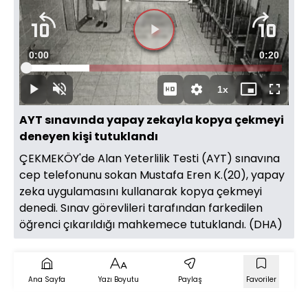
Videoyu
Süre
0:00
Toplam
0:20
Oynat
Yüklendi
:
24.67%
Süre
1x
Oynat
Sesi
Oynatma
Mini
Tam
Aç
Hızı
oynatıcı
Ekran
AYT sınavında yapay zekayla kopya çekmeyi
deneyen kişi tutuklandı
ÇEKMEKÖY'de Alan Yeterlilik Testi (AYT) sınavına
cep telefonunu sokan Mustafa Eren K.(20), yapay
zeka uygulamasını kullanarak kopya çekmeyi
denedi. Sınav görevlileri tarafından farkedilen
öğrenci çıkarıldığı mahkemece tutuklandı. (DHA)
Ana Sayfa
Yazı Boyutu
Paylaş
Favoriler