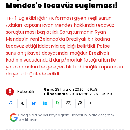
Mendes'e tecavüz suçlaması!
TFF 1. Lig ekibi Iğdır FK forması giyen Yeşil Burun
Adaları kaptanı Ryan Mendes hakkında tecavüz
soruşturması başlatıldı. Soruşturmanın Ryan
Mendes'in Yeni Zelanda'da Brezilyalı bir kadına
tecavüz ettiği iddiasıyla açıldığı belirtildi. Polise
sunulan şikayet dosyasında, mağdur Brezilyalı
kadının vücudundaki darp/morluk fotoğrafları ile
yaralanmaları belgeleyen bir tıbbi sağlık raporunun
da yer aldığı ifade edildi.
Giriş:
29 Haziran 2026 - 09:59
Habertürk
Güncelleme:
29 Haziran 2026 - 09:59
Google’da haber kaynağınızı Habertürk olarak seçmek
için tıklayın