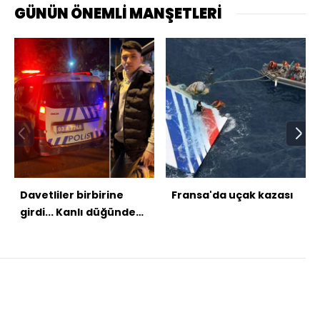
GÜNÜN ÖNEMLİ MANŞETLERİ
Davetliler birbirine
Fransa'da uçak kazası
girdi... Kanlı düğünde
ölü ve yaralılar var!