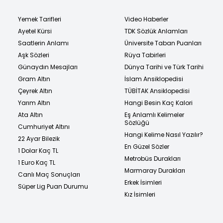
Yemek Tarifleri
Video Haberler
Ayetel Kürsi
TDK Sözlük Anlamları
Saatlerin Anlamı
Üniversite Taban Puanları
Aşk Sözleri
Rüya Tabirleri
Günaydın Mesajları
Dünya Tarihi ve Türk Tarihi
Gram Altın
İslam Ansiklopedisi
Çeyrek Altın
TÜBİTAK Ansiklopedisi
Yarım Altın
Hangi Besin Kaç Kalori
Ata Altın
Eş Anlamlı Kelimeler
Sözlüğü
Cumhuriyet Altını
Hangi Kelime Nasıl Yazılır?
22 Ayar Bilezik
En Güzel Sözler
1 Dolar Kaç TL
Metrobüs Durakları
1 Euro Kaç TL
Marmaray Durakları
Canlı Maç Sonuçları
Erkek İsimleri
Süper Lig Puan Durumu
Kız İsimleri