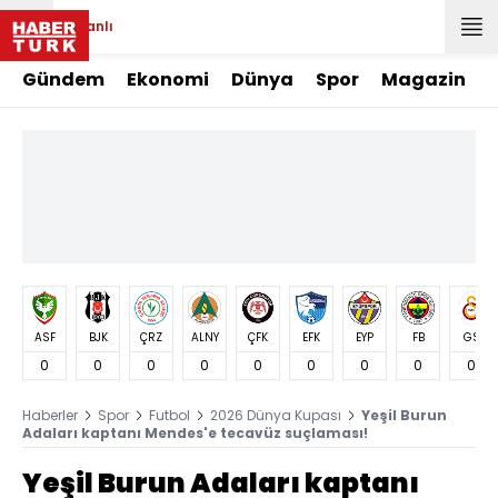
Canlı
Gündem
Ekonomi
Dünya
Spor
Magazin
ASF
BJK
ÇRZ
ALNY
ÇFK
EFK
EYP
FB
GS
0
0
0
0
0
0
0
0
0
Haberler
Spor
Futbol
2026 Dünya Kupası
Yeşil Burun
Adaları kaptanı Mendes'e tecavüz suçlaması!
Yeşil Burun Adaları kaptanı