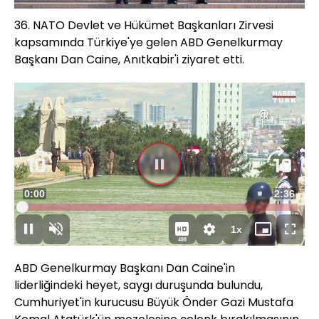
36.⁠ ⁠NATO Devlet ve Hükümet Başkanları Zirvesi
kapsamında Türkiye'ye gelen ABD Genelkurmay
Başkanı Dan Caine, Anıtkabir'i ziyaret etti.
Süre
0:00
Toplam
2:36
Yüklendi
:
1.62%
Süre
1x
Duraklat
Sesi
Oynatma
Mini
Tam
480
Aç
Hızı
oynatıcı
Ekran
ABD Genelkurmay Başkanı Dan Caine'in
liderliğindeki heyet, saygı duruşunda bulundu,
Cumhuriyet'in kurucusu Büyük Önder Gazi Mustafa