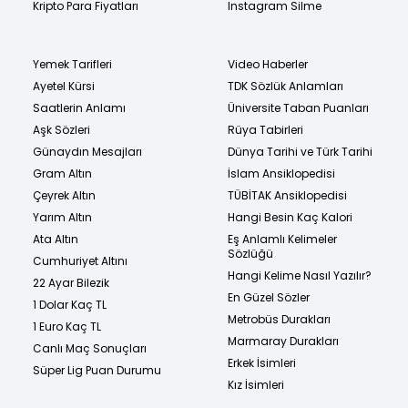
Kripto Para Fiyatları
Instagram Silme
Yemek Tarifleri
Video Haberler
Ayetel Kürsi
TDK Sözlük Anlamları
Saatlerin Anlamı
Üniversite Taban Puanları
Aşk Sözleri
Rüya Tabirleri
Günaydın Mesajları
Dünya Tarihi ve Türk Tarihi
Gram Altın
İslam Ansiklopedisi
Çeyrek Altın
TÜBİTAK Ansiklopedisi
Yarım Altın
Hangi Besin Kaç Kalori
Ata Altın
Eş Anlamlı Kelimeler
Sözlüğü
Cumhuriyet Altını
Hangi Kelime Nasıl Yazılır?
22 Ayar Bilezik
En Güzel Sözler
1 Dolar Kaç TL
Metrobüs Durakları
1 Euro Kaç TL
Marmaray Durakları
Canlı Maç Sonuçları
Erkek İsimleri
Süper Lig Puan Durumu
Kız İsimleri