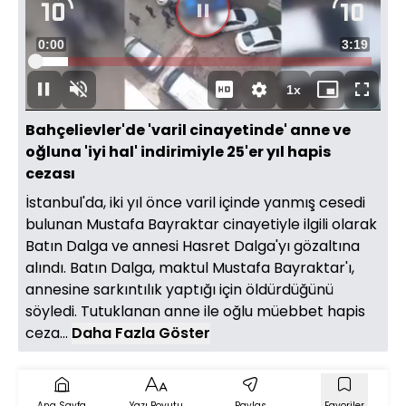
Süre
0:01
Toplam
3:19
Yüklendi
:
10.01%
Süre
1x
Duraklat
Sesi
Oynatma
Mini
Tam
Aç
Hızı
oynatıcı
Ekran
Bahçelievler'de 'varil cinayetinde' anne ve
oğluna 'iyi hal' indirimiyle 25'er yıl hapis
cezası
İstanbul'da, iki yıl önce varil içinde yanmış cesedi
bulunan Mustafa Bayraktar cinayetiyle ilgili olarak
Batın Dalga ve annesi Hasret Dalga'yı gözaltına
alındı. Batın Dalga, maktul Mustafa Bayraktar'ı,
annesine sarkıntılık yaptığı için öldürdüğünü
söyledi. Tutuklanan anne ile oğlu müebbet hapis
ceza...
Daha Fazla Göster
Ana Sayfa
Yazı Boyutu
Paylaş
Favoriler