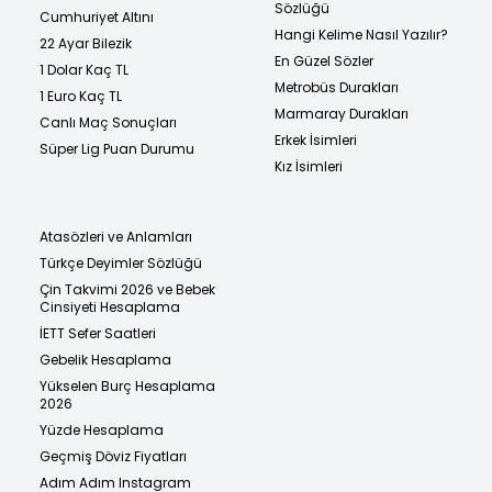
Sözlüğü
Cumhuriyet Altını
Hangi Kelime Nasıl Yazılır?
22 Ayar Bilezik
En Güzel Sözler
1 Dolar Kaç TL
Metrobüs Durakları
1 Euro Kaç TL
Marmaray Durakları
Canlı Maç Sonuçları
Erkek İsimleri
Süper Lig Puan Durumu
Kız İsimleri
Atasözleri ve Anlamları
Türkçe Deyimler Sözlüğü
Çin Takvimi 2026 ve Bebek
Cinsiyeti Hesaplama
İETT Sefer Saatleri
Gebelik Hesaplama
Yükselen Burç Hesaplama
2026
Yüzde Hesaplama
Geçmiş Döviz Fiyatları
Adım Adım Instagram