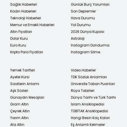
Sağlık Haberleri
Günlük Burç Yorumları
Kadın Haberleri
Son Depremler
Teknoloji Haberleri
Hava Durumu
Memur ve Emekli Haberleri
Yol Durumu
Altın Fiyatları
2026 Dünya Kupası
Dolar Kuru
Astroloji
Euro Kuru
Instagram Dondurma
Kripto Para Fiyatları
Instagram Silme
Yemek Tarifleri
Video Haberler
Ayetel Kürsi
TDK Sözlük Anlamları
Saatlerin Anlamı
Üniversite Taban Puanları
Aşk Sözleri
Rüya Tabirleri
Günaydın Mesajları
Dünya Tarihi ve Türk Tarihi
Gram Altın
İslam Ansiklopedisi
Çeyrek Altın
TÜBİTAK Ansiklopedisi
Yarım Altın
Hangi Besin Kaç Kalori
Ata Altın
Eş Anlamlı Kelimeler