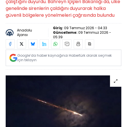
çalıştığını duyurdu. Bahreyn İçişleri Bakanlığı da, ülke
genelinde sirenlerin çaldığını duyurarak halka
güvenli bölgelere yönelmeleri çağrısında bulundu
Giriş:
09 Temmuz 2026 - 04:33
Anadolu
Güncelleme:
09 Temmuz 2026 -
Ajansı
05:39
Google’da haber kaynağınızı Habertürk olarak seçmek
için tıklayın