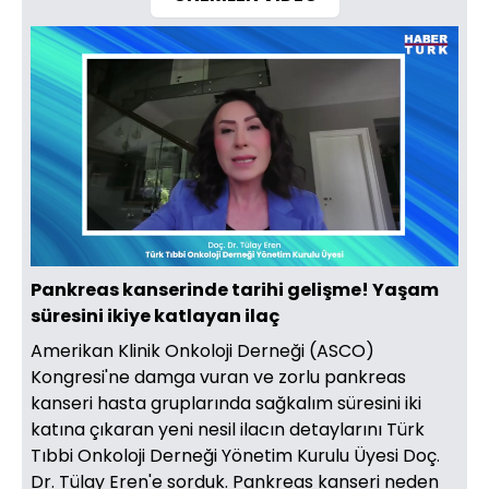
Yüklendi
:
2.44%
Sesi
Oynatma
480
Aç
Hızı
Pankreas kanserinde tarihi gelişme! Yaşam
süresini ikiye katlayan ilaç
Amerikan Klinik Onkoloji Derneği (ASCO)
Kongresi'ne damga vuran ve zorlu pankreas
kanseri hasta gruplarında sağkalım süresini iki
katına çıkaran yeni nesil ilacın detaylarını Türk
Tıbbi Onkoloji Derneği Yönetim Kurulu Üyesi Doç.
Dr. Tülay Eren'e sorduk. Pankreas kanseri neden