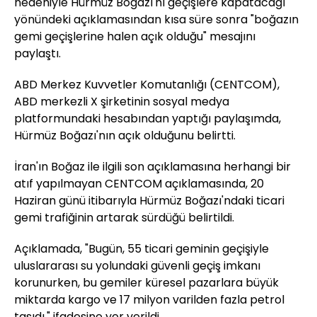
nedeniyle Hürmüz Boğazı'nı geçişlere kapatacağı
yönündeki açıklamasından kısa süre sonra "boğazın
gemi geçişlerine halen açık olduğu" mesajını
paylaştı.
ABD Merkez Kuvvetler Komutanlığı (CENTCOM),
ABD merkezli X şirketinin sosyal medya
platformundaki hesabından yaptığı paylaşımda,
Hürmüz Boğazı'nın açık olduğunu belirtti.
İran'ın Boğaz ile ilgili son açıklamasına herhangi bir
atıf yapılmayan CENTCOM açıklamasında, 20
Haziran günü itibarıyla Hürmüz Boğazı'ndaki ticari
gemi trafiğinin artarak sürdüğü belirtildi.
Açıklamada, "Bugün, 55 ticari geminin geçişiyle
uluslararası su yolundaki güvenli geçiş imkanı
korunurken, bu gemiler küresel pazarlara büyük
miktarda kargo ve 17 milyon varilden fazla petrol
taşıdı." ifadesine yer verildi.