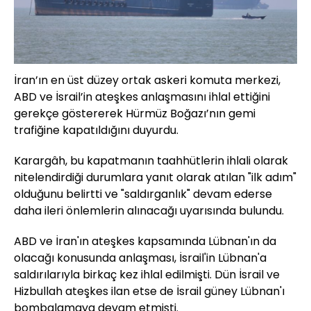
İran’ın en üst düzey ortak askeri komuta merkezi,
ABD ve İsrail’in ateşkes anlaşmasını ihlal ettiğini
gerekçe göstererek Hürmüz Boğazı’nın gemi
trafiğine kapatıldığını duyurdu.
Karargâh, bu kapatmanın taahhütlerin ihlali olarak
nitelendirdiği durumlara yanıt olarak atılan "ilk adım"
olduğunu belirtti ve "saldırganlık" devam ederse
daha ileri önlemlerin alınacağı uyarısında bulundu.
ABD ve İran'ın ateşkes kapsamında Lübnan'ın da
olacağı konusunda anlaşması, İsrail'in Lübnan'a
saldırılarıyla birkaç kez ihlal edilmişti. Dün İsrail ve
Hizbullah ateşkes ilan etse de İsrail güney Lübnan'ı
bombalamaya devam etmişti.