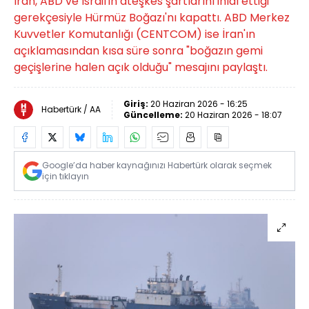
İran, ABD ve İsrail'in ateşkes şartlarını ihlal ettiği
gerekçesiyle Hürmüz Boğazı'nı kapattı. ABD Merkez
Kuvvetler Komutanlığı (CENTCOM) ise İran'ın
açıklamasından kısa süre sonra "boğazın gemi
geçişlerine halen açık olduğu" mesajını paylaştı.
Giriş:
20 Haziran 2026 - 16:25
Habertürk / AA
Güncelleme:
20 Haziran 2026 - 18:07
Google’da haber kaynağınızı Habertürk olarak seçmek
için tıklayın