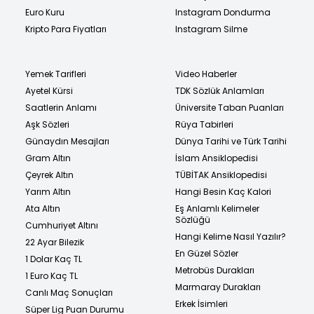
Euro Kuru
Instagram Dondurma
Kripto Para Fiyatları
Instagram Silme
Yemek Tarifleri
Video Haberler
Ayetel Kürsi
TDK Sözlük Anlamları
Saatlerin Anlamı
Üniversite Taban Puanları
Aşk Sözleri
Rüya Tabirleri
Günaydın Mesajları
Dünya Tarihi ve Türk Tarihi
Gram Altın
İslam Ansiklopedisi
Çeyrek Altın
TÜBİTAK Ansiklopedisi
Yarım Altın
Hangi Besin Kaç Kalori
Ata Altın
Eş Anlamlı Kelimeler
Sözlüğü
Cumhuriyet Altını
Hangi Kelime Nasıl Yazılır?
22 Ayar Bilezik
En Güzel Sözler
1 Dolar Kaç TL
Metrobüs Durakları
1 Euro Kaç TL
Marmaray Durakları
Canlı Maç Sonuçları
Erkek İsimleri
Süper Lig Puan Durumu