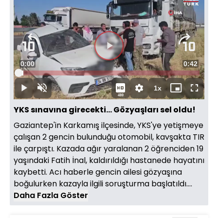
Video
Oynatıcısı
yükleniyor.
Videoyu
Süre
0:00
Toplam
0:42
Oynat
Yüklendi
:
2.81%
Süre
1x
Oynat
Sesi
Oynatma
Mini
Tam
480
Aç
Hızı
oynatıcı
Ekran
YKS sınavına girecekti... Gözyaşları sel oldu!
Gaziantep'in Karkamış ilçesinde, YKS'ye yetişmeye
çalışan 2 gencin bulunduğu otomobil, kavşakta TIR
ile çarpıştı. Kazada ağır yaralanan 2 öğrenciden 19
yaşındaki Fatih İnal, kaldırıldığı hastanede hayatını
kaybetti. Acı haberle gencin ailesi gözyaşına
boğulurken kazayla ilgili soruşturma başlatıldı....
Daha Fazla Göster