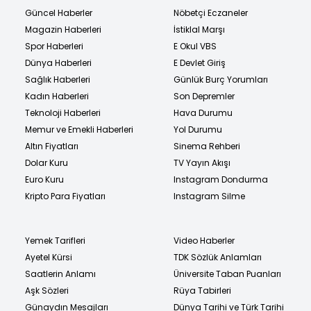
Güncel Haberler
Nöbetçi Eczaneler
Magazin Haberleri
İstiklal Marşı
Spor Haberleri
E Okul VBS
Dünya Haberleri
E Devlet Giriş
Sağlık Haberleri
Günlük Burç Yorumları
Kadın Haberleri
Son Depremler
Teknoloji Haberleri
Hava Durumu
Memur ve Emekli Haberleri
Yol Durumu
Altın Fiyatları
Sinema Rehberi
Dolar Kuru
TV Yayın Akışı
Euro Kuru
Instagram Dondurma
Kripto Para Fiyatları
Instagram Silme
Yemek Tarifleri
Video Haberler
Ayetel Kürsi
TDK Sözlük Anlamları
Saatlerin Anlamı
Üniversite Taban Puanları
Aşk Sözleri
Rüya Tabirleri
Günaydın Mesajları
Dünya Tarihi ve Türk Tarihi