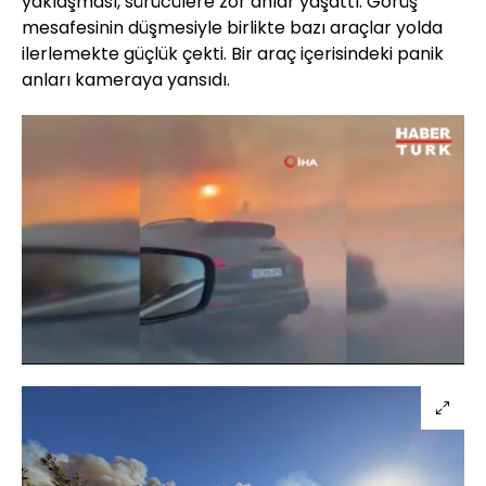
yaklaşması, sürücülere zor anlar yaşattı. Görüş
mesafesinin düşmesiyle birlikte bazı araçlar yolda
ilerlemekte güçlük çekti. Bir araç içerisindeki panik
anları kameraya yansıdı.
Yüklendi
:
40.08%
Sesi
Oynatma
Aç
Hızı