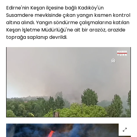
Edirne'nin Keşan ilçesine bağlı Kadıköy'ün
Susamdere mevkisinde çıkan yangın kısmen kontrol
altına alındı. Yangın söndürme çalışmalarına katılan
Keşan İşletme Müdürlüğü'ne ait bir arazöz, arazide
toprağa saplanıp devrildi.
Yüklendi
:
100.00%
Sesi
Oynatma
480
Aç
Hızı