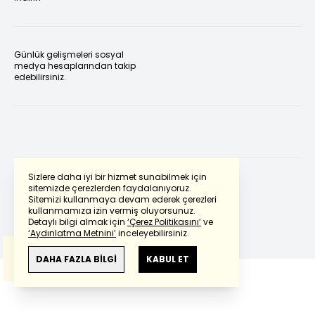
Günlük gelişmeleri sosyal
medya hesaplarından takip
edebilirsiniz.
Sizlere daha iyi bir hizmet sunabilmek için
sitemizde çerezlerden faydalanıyoruz.
Sitemizi kullanmaya devam ederek çerezleri
Powered by
Translate
kullanmamıza izin vermiş oluyorsunuz.
Detaylı bilgi almak için
‘Çerez Politikasını’
ve
‘Aydınlatma Metnini’
inceleyebilirsiniz.
Bu çeviride
Google Translete
kullanılmıştır.
Anlam ve çeviri hatalarından
haberturk.com
DAHA FAZLA BİLGİ
KABUL ET
sorumlu değildir.