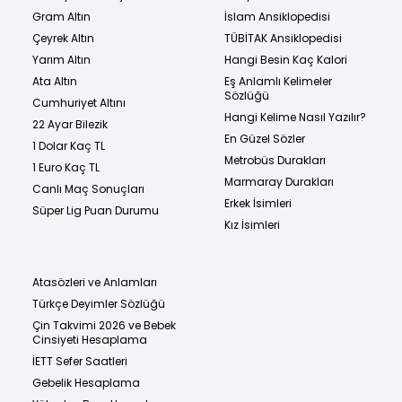
Gram Altın
İslam Ansiklopedisi
Çeyrek Altın
TÜBİTAK Ansiklopedisi
Yarım Altın
Hangi Besin Kaç Kalori
Ata Altın
Eş Anlamlı Kelimeler
Sözlüğü
Cumhuriyet Altını
Hangi Kelime Nasıl Yazılır?
22 Ayar Bilezik
En Güzel Sözler
1 Dolar Kaç TL
Metrobüs Durakları
1 Euro Kaç TL
Marmaray Durakları
Canlı Maç Sonuçları
Erkek İsimleri
Süper Lig Puan Durumu
Kız İsimleri
Atasözleri ve Anlamları
Türkçe Deyimler Sözlüğü
Çin Takvimi 2026 ve Bebek
Cinsiyeti Hesaplama
İETT Sefer Saatleri
Gebelik Hesaplama