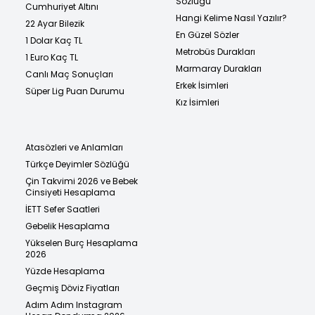
Sözlüğü
Cumhuriyet Altını
Hangi Kelime Nasıl Yazılır?
22 Ayar Bilezik
En Güzel Sözler
1 Dolar Kaç TL
Metrobüs Durakları
1 Euro Kaç TL
Marmaray Durakları
Canlı Maç Sonuçları
Erkek İsimleri
Süper Lig Puan Durumu
Kız İsimleri
Atasözleri ve Anlamları
Türkçe Deyimler Sözlüğü
Çin Takvimi 2026 ve Bebek
Cinsiyeti Hesaplama
İETT Sefer Saatleri
Gebelik Hesaplama
Yükselen Burç Hesaplama
2026
Yüzde Hesaplama
Geçmiş Döviz Fiyatları
Adım Adım Instagram