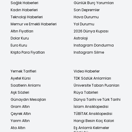
Sağlık Haberleri
Günlük Burç Yorumları
Kadın Haberleri
Son Depremler
Teknoloji Haberleri
Hava Durumu
Memur ve Emekli Haberleri
Yol Durumu
Altın Fiyatları
2026 Dünya Kupası
Dolar Kuru
Astroloji
Euro Kuru
Instagram Dondurma
Kripto Para Fiyatları
Instagram Silme
Yemek Tarifleri
Video Haberler
Ayetel Kürsi
TDK Sözlük Anlamları
Saatlerin Anlamı
Üniversite Taban Puanları
Aşk Sözleri
Rüya Tabirleri
Günaydın Mesajları
Dünya Tarihi ve Türk Tarihi
Gram Altın
İslam Ansiklopedisi
Çeyrek Altın
TÜBİTAK Ansiklopedisi
Yarım Altın
Hangi Besin Kaç Kalori
Ata Altın
Eş Anlamlı Kelimeler