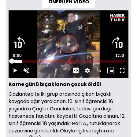
ÖNERİLEN VİDEO
Videoyu
Süre
0:00
Toplam
1:53
Oynat
Yüklendi
:
8.74%
Süre
1x
Oynat
Sesi
Oynatma
Mini
Tam
Aç
Hızı
oynatıcı
Ekran
Karne günü bıçaklanan çocuk öldü!
Gaziantep'te iki grup arasında çıkan bıçaklı
kavgada ağır yaralanan, 10. sınıf öğrencisi 16
yaşındaki Çağlar Gönülalan, tedavi gördüğü
hastenede hayatını kaybetti. Gözaltına alınan, 12.
sınıf öğrencisi 18 yaşındaki Halil A., tutuklanarak
cezaevine gönderildi. Olayla ilgili soruşturma