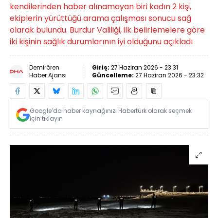
kendilerinden haber alınamayan biri kadın 2 kişi,
ekiplerin yürüttüğü arama çalışması sonucu sağ
olarak bulundu. Burdur Valiliği, ilk belirlemelere göre
iki kişinin sağlık durumlarının iyi olduğunu açıkladı
Demirören
Giriş:
27 Haziran 2026 - 23:31
Haber Ajansı
Güncelleme:
27 Haziran 2026 - 23:32
Google’da haber kaynağınızı Habertürk olarak seçmek
için tıklayın