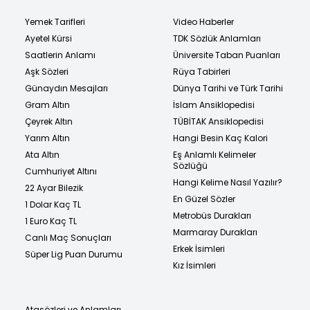
Yemek Tarifleri
Video Haberler
Ayetel Kürsi
TDK Sözlük Anlamları
Saatlerin Anlamı
Üniversite Taban Puanları
Aşk Sözleri
Rüya Tabirleri
Günaydın Mesajları
Dünya Tarihi ve Türk Tarihi
Gram Altın
İslam Ansiklopedisi
Çeyrek Altın
TÜBİTAK Ansiklopedisi
Yarım Altın
Hangi Besin Kaç Kalori
Ata Altın
Eş Anlamlı Kelimeler
Sözlüğü
Cumhuriyet Altını
Hangi Kelime Nasıl Yazılır?
22 Ayar Bilezik
En Güzel Sözler
1 Dolar Kaç TL
Metrobüs Durakları
1 Euro Kaç TL
Marmaray Durakları
Canlı Maç Sonuçları
Erkek İsimleri
Süper Lig Puan Durumu
Kız İsimleri
Atasözleri ve Anlamları