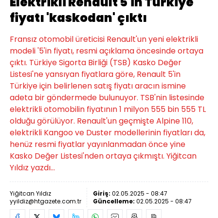
Elektrikli Renault 5'in Türkiye
fiyatı 'kaskodan' çıktı
Fransız otomobil üreticisi Renault'un yeni elektrikli
modeli '5'in fiyatı, resmi açıklama öncesinde ortaya
çıktı. Türkiye Sigorta Birliği (TSB) Kasko Değer
Listesi'ne yansıyan fiyatlara göre, Renault 5'in
Türkiye için belirlenen satış fiyatı aracın ismine
adeta bir göndermede bulunuyor. TSB'nin listesinde
elektrikli otomobilin fiyatının 1 milyon 555 bin 555 TL
olduğu görülüyor. Renault'un geçmişte Alpine 110,
elektrikli Kangoo ve Duster modellerinin fiyatları da,
henüz resmi fiyatlar yayınlanmadan önce yine
Kasko Değer Listesi'nden ortaya çıkmıştı. Yiğitcan
Yıldız yazdı...
Yiğitcan Yıldız
Giriş:
02.05.2025 - 08:47
yyildiz@htgazete.com.tr
Güncelleme:
02.05.2025 - 08:47