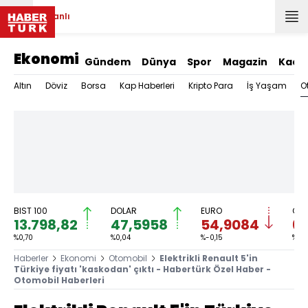
Canlı
Ekonomi
Gündem
Dünya
Spor
Magazin
Kadı
O
Altın
Döviz
Borsa
Kap Haberleri
Kripto Para
İş Yaşam
BIST 100
DOLAR
EURO
GRA
13.798,82
47,5958
54,9084
6.
%0,70
%0,04
%-0,15
%-0
Haberler
Ekonomi
Otomobil
Elektrikli Renault 5'in
Türkiye fiyatı 'kaskodan' çıktı - Habertürk Özel Haber -
Otomobil Haberleri