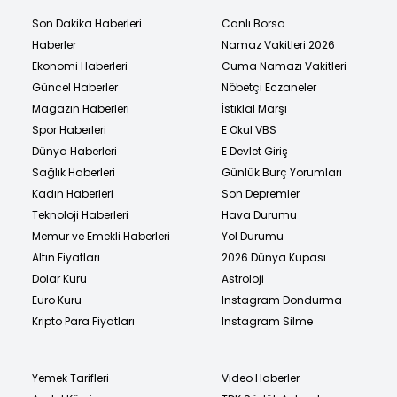
Son Dakika Haberleri
Canlı Borsa
Haberler
Namaz Vakitleri 2026
Ekonomi Haberleri
Cuma Namazı Vakitleri
Güncel Haberler
Nöbetçi Eczaneler
Magazin Haberleri
İstiklal Marşı
Spor Haberleri
E Okul VBS
Dünya Haberleri
E Devlet Giriş
Sağlık Haberleri
Günlük Burç Yorumları
Kadın Haberleri
Son Depremler
Teknoloji Haberleri
Hava Durumu
Memur ve Emekli Haberleri
Yol Durumu
Altın Fiyatları
2026 Dünya Kupası
Dolar Kuru
Astroloji
Euro Kuru
Instagram Dondurma
Kripto Para Fiyatları
Instagram Silme
Yemek Tarifleri
Video Haberler