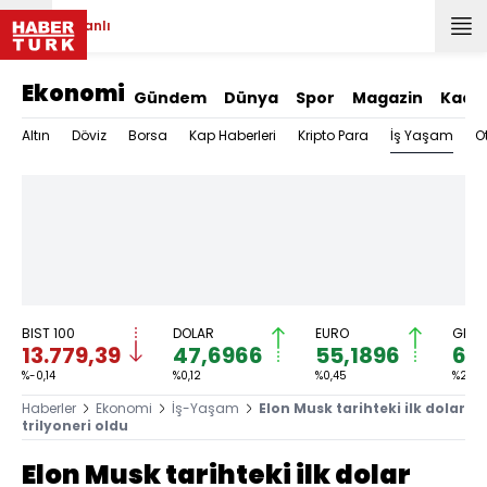
Canlı
Ekonomi
Gündem
Dünya
Spor
Magazin
Kadı
İş Yaşam
Altın
Döviz
Borsa
Kap Haberleri
Kripto Para
O
BIST 100
DOLAR
EURO
GRAM
13.779,39
47,6966
55,1896
6.
%-0,14
%0,12
%0,45
%2,59
Haberler
Ekonomi
İş-Yaşam
Elon Musk tarihteki ilk dolar
trilyoneri oldu
Elon Musk tarihteki ilk dolar