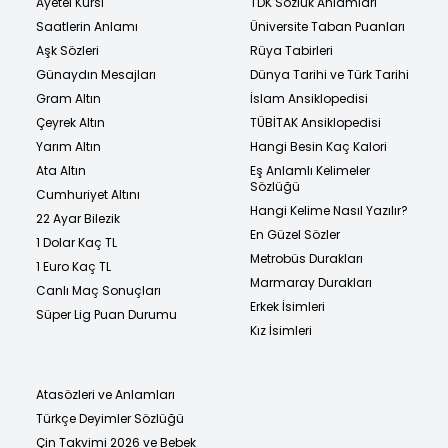
Ayetel Kürsi
TDK Sözlük Anlamları
Saatlerin Anlamı
Üniversite Taban Puanları
Aşk Sözleri
Rüya Tabirleri
Günaydın Mesajları
Dünya Tarihi ve Türk Tarihi
Gram Altın
İslam Ansiklopedisi
Çeyrek Altın
TÜBİTAK Ansiklopedisi
Yarım Altın
Hangi Besin Kaç Kalori
Ata Altın
Eş Anlamlı Kelimeler
Sözlüğü
Cumhuriyet Altını
Hangi Kelime Nasıl Yazılır?
22 Ayar Bilezik
En Güzel Sözler
1 Dolar Kaç TL
Metrobüs Durakları
1 Euro Kaç TL
Marmaray Durakları
Canlı Maç Sonuçları
Erkek İsimleri
Süper Lig Puan Durumu
Kız İsimleri
Atasözleri ve Anlamları
Türkçe Deyimler Sözlüğü
Çin Takvimi 2026 ve Bebek