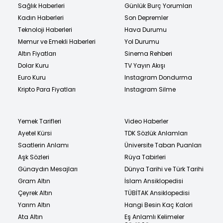
Sağlık Haberleri
Günlük Burç Yorumları
Kadın Haberleri
Son Depremler
Teknoloji Haberleri
Hava Durumu
Memur ve Emekli Haberleri
Yol Durumu
Altın Fiyatları
Sinema Rehberi
Dolar Kuru
TV Yayın Akışı
Euro Kuru
Instagram Dondurma
Kripto Para Fiyatları
Instagram Silme
Yemek Tarifleri
Video Haberler
Ayetel Kürsi
TDK Sözlük Anlamları
Saatlerin Anlamı
Üniversite Taban Puanları
Aşk Sözleri
Rüya Tabirleri
Günaydın Mesajları
Dünya Tarihi ve Türk Tarihi
Gram Altın
İslam Ansiklopedisi
Çeyrek Altın
TÜBİTAK Ansiklopedisi
Yarım Altın
Hangi Besin Kaç Kalori
Ata Altın
Eş Anlamlı Kelimeler