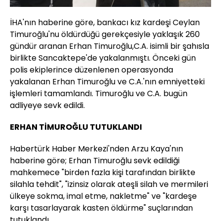
İHA'nın haberine göre, bankacı kız kardeşi Ceylan
Timuroğlu'nu öldürdüğü gerekçesiyle yaklaşık 260
gündür aranan Erhan Timuroğlu,C.A. isimli bir şahısla
birlikte Sancaktepe'de yakalanmıştı. Önceki gün
polis ekiplerince düzenlenen operasyonda
yakalanan Erhan Timuroğlu ve C.A.'nın emniyetteki
işlemleri tamamlandı. Timuroğlu ve C.A. bugün
adliyeye sevk edildi.
ERHAN TİMUROĞLU TUTUKLANDI
Habertürk Haber Merkezi'nden Arzu Kaya'nın
haberine göre; Erhan Timuroğlu sevk edildiği
mahkemece "birden fazla kişi tarafından birlikte
silahla tehdit", "izinsiz olarak ateşli silah ve mermileri
ülkeye sokma, imal etme, nakletme" ve "kardeşe
karşı tasarlayarak kasten öldürme" suçlarından
tutuklandı.