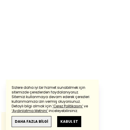
Sizlere daha iyi bir hizmet sunabilmek için
sitemizde çerezlerden faydalanıyoruz.
Sitemizi kullanmaya devam ederek çerezleri
Powered by
Translate
kullanmamıza izin vermiş oluyorsunuz.
Detaylı bilgi almak için
‘Çerez Politikasını’
ve
‘Aydınlatma Metnini’
inceleyebilirsiniz.
Bu çeviride
Google Translete
kullanılmıştır.
Anlam ve çeviri hatalarından
haberturk.com
DAHA FAZLA BİLGİ
KABUL ET
sorumlu değildir.