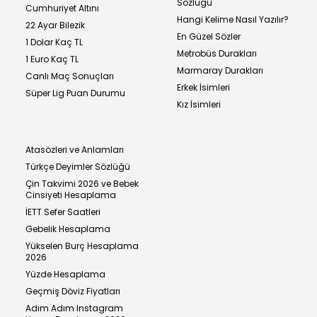
Sözlüğü
Cumhuriyet Altını
Hangi Kelime Nasıl Yazılır?
22 Ayar Bilezik
En Güzel Sözler
1 Dolar Kaç TL
Metrobüs Durakları
1 Euro Kaç TL
Marmaray Durakları
Canlı Maç Sonuçları
Erkek İsimleri
Süper Lig Puan Durumu
Kız İsimleri
Atasözleri ve Anlamları
Türkçe Deyimler Sözlüğü
Çin Takvimi 2026 ve Bebek
Cinsiyeti Hesaplama
İETT Sefer Saatleri
Gebelik Hesaplama
Yükselen Burç Hesaplama
2026
Yüzde Hesaplama
Geçmiş Döviz Fiyatları
Adım Adım Instagram