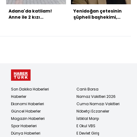
Adana'da katliam!
Yenidoğan çetesinin
Anne ile 2 kızı
şüpheli başhekimi,
mezarlıkta öldürüldü
dizide doktor rolünü
oynamış
Son Dakika Haberleri
Canlı Borsa
Haberler
Namaz Vakitleri 2026
Ekonomi Haberleri
Cuma Namazı Vakitleri
Güncel Haberler
Nöbetçi Eczaneler
Magazin Haberleri
İstiklal Marşı
Spor Haberleri
E Okul VBS
Dünya Haberleri
E Devlet Giriş