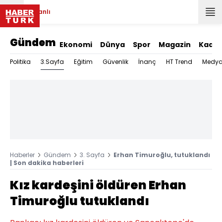
Canlı
Gündem
Ekonomi
Dünya
Spor
Magazin
Kadın
3.Sayfa
Politika
Eğitim
Güvenlik
İnanç
HT Trend
Medy
Haberler
Gündem
3. Sayfa
Erhan Timuroğlu, tutuklandı
| Son dakika haberleri
Kız kardeşini öldüren Erhan
Timuroğlu tutuklandı