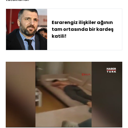
Esrarengiz ilişkiler ağının
tam ortasında bir kardeş
katili!
Yüklendi
:
69.05%
Sesi
Oynatma
480
Aç
Hızı