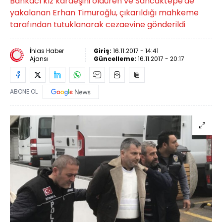
Bankacı kız kardeşini öldüren ve Sancaktepe'de
yakalanan Erhan Timuroğlu, çıkarıldığı mahkeme
tarafından tutuklanarak cezaevine gönderildi
İhlas Haber
Giriş:
16.11.2017 - 14:41
Ajansı
Güncelleme:
16.11.2017 - 20:17
ABONE OL