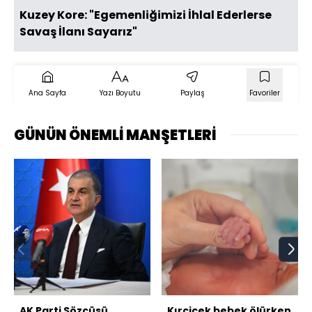
Kuzey Kore: "Egemenliğimizi İhlal Ederlerse
Savaş İlanı Sayarız"
Ana Sayfa
Yazı Boyutu
Paylaş
Favoriler
GÜNÜN ÖNEMLİ MANŞETLERİ
AK Parti Sözcüsü
Kırçiçek bebek ölürken