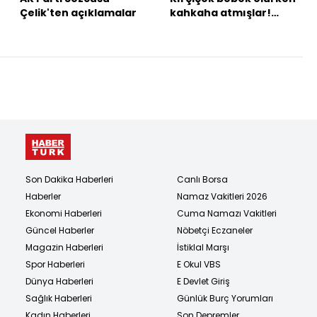
Çelik'ten açıklamalar
kahkaha atmışlar!
"Dursun çıkmadan ex
olsun bu akşam maç
var!"
Son Dakika Haberleri
Canlı Borsa
Haberler
Namaz Vakitleri 2026
Ekonomi Haberleri
Cuma Namazı Vakitleri
Güncel Haberler
Nöbetçi Eczaneler
Magazin Haberleri
İstiklal Marşı
Spor Haberleri
E Okul VBS
Dünya Haberleri
E Devlet Giriş
Sağlık Haberleri
Günlük Burç Yorumları
Kadın Haberleri
Son Depremler