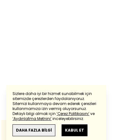
Sizlere daha iyi bir hizmet sunabilmek için
sitemizde çerezlerden faydalanıyoruz.
Sitemizi kullanmaya devam ederek çerezleri
Powered by
Translate
kullanmamıza izin vermiş oluyorsunuz.
Detaylı bilgi almak için
‘Çerez Politikasını’
ve
‘Aydınlatma Metnini’
inceleyebilirsiniz.
Bu çeviride
Google Translete
kullanılmıştır.
Anlam ve çeviri hatalarından
haberturk.com
DAHA FAZLA BİLGİ
KABUL ET
sorumlu değildir.