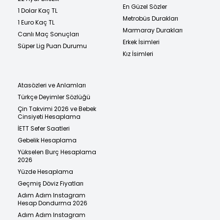
En Güzel Sözler
1 Dolar Kaç TL
Metrobüs Durakları
1 Euro Kaç TL
Marmaray Durakları
Canlı Maç Sonuçları
Erkek İsimleri
Süper Lig Puan Durumu
Kız İsimleri
Atasözleri ve Anlamları
Türkçe Deyimler Sözlüğü
Çin Takvimi 2026 ve Bebek
Cinsiyeti Hesaplama
İETT Sefer Saatleri
Gebelik Hesaplama
Yükselen Burç Hesaplama
2026
Yüzde Hesaplama
Geçmiş Döviz Fiyatları
Adım Adım Instagram
Hesap Dondurma 2026
Adım Adım Instagram