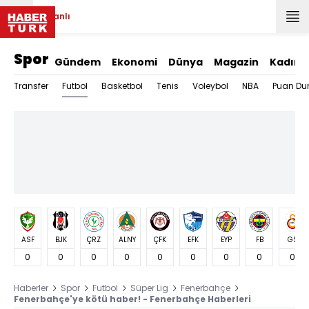
Canlı
Spor
Gündem
Ekonomi
Dünya
Magazin
Kadın
Futbol
Transfer
Basketbol
Tenis
Voleybol
NBA
Puan Du
ASF
BJK
ÇRZ
ALNY
ÇFK
EFK
EYP
FB
GS
0
0
0
0
0
0
0
0
0
Haberler
Spor
Futbol
Süper Lig
Fenerbahçe
Fenerbahçe'ye kötü haber! - Fenerbahçe Haberleri