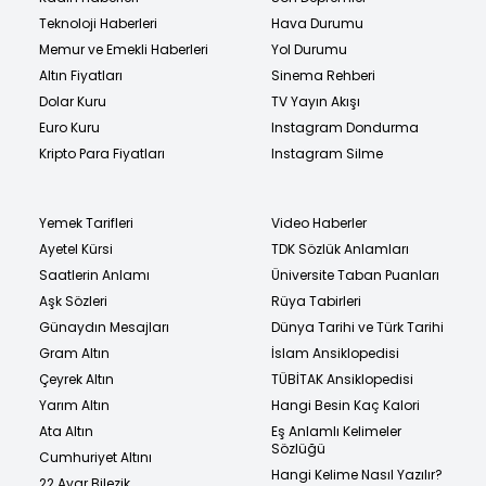
Teknoloji Haberleri
Hava Durumu
Memur ve Emekli Haberleri
Yol Durumu
Altın Fiyatları
Sinema Rehberi
Dolar Kuru
TV Yayın Akışı
Euro Kuru
Instagram Dondurma
Kripto Para Fiyatları
Instagram Silme
Yemek Tarifleri
Video Haberler
Ayetel Kürsi
TDK Sözlük Anlamları
Saatlerin Anlamı
Üniversite Taban Puanları
Aşk Sözleri
Rüya Tabirleri
Günaydın Mesajları
Dünya Tarihi ve Türk Tarihi
Gram Altın
İslam Ansiklopedisi
Çeyrek Altın
TÜBİTAK Ansiklopedisi
Yarım Altın
Hangi Besin Kaç Kalori
Ata Altın
Eş Anlamlı Kelimeler
Sözlüğü
Cumhuriyet Altını
Hangi Kelime Nasıl Yazılır?
22 Ayar Bilezik