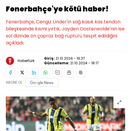
Fenerbahçe'ye kötü haber!
Fenerbahçe, Cengiz Ünder'in sağ kasık kas tendon
bileşkesinde kısmi yırtık, Jayden Oosterwolde'nin ise
sol dizinde ön çapraz bağ rüptürü tespit edildiğini
açıkladı.
Giriş:
21.10.2024 - 16:37
Habertürk
Güncelleme:
21.10.2024 - 18:17
ABONE OL